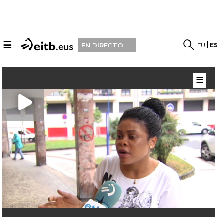
☰
EU
E
EN DIRECTO
☰