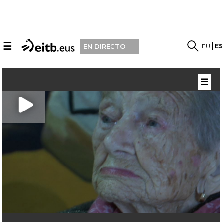
☰
EU
E
EN DIRECTO
☰