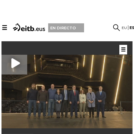
☰
EU
E
EN DIRECTO
☰