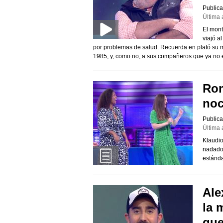
Publica
Última 
El mont
viajó a
por problemas de salud. Recuerda en plató su m
1985, y, como no, a sus compañeros que ya no 
Rom
noc
Publica
Última 
Klaudio
nadado 
estánda
Ale
la 
que