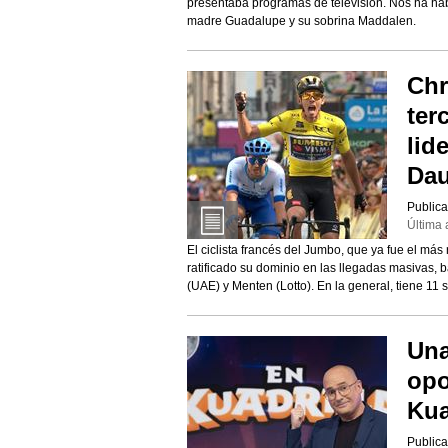
presentaba programas de televisión. Nos ha hab
madre Guadalupe y su sobrina Maddalen.
Chr
ter
lid
Da
Publica
Última 
El ciclista francés del Jumbo, que ya fue el más
ratificado su dominio en las llegadas masivas, 
(UAE) y Menten (Lotto). En la general, tiene 11
Una
opo
Kua
Publica