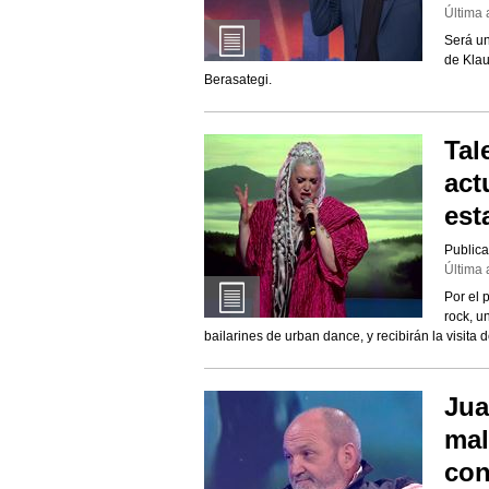
Última 
Será un
de Klau
Berasategi.
Tal
act
est
Publica
Última 
Por el 
rock, u
bailarines de urban dance, y recibirán la visita 
Jua
mal
con