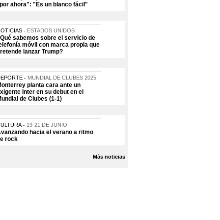
por ahora": "Es un blanco fácil"
OTICIAS
ESTADOS UNIDOS
Qué sabemos sobre el servicio de
elefonía móvil con marca propia que
retende lanzar Trump?
DEPORTE
MUNDIAL DE CLUBES 2025
onterrey planta cara ante un
xigente Inter en su debut en el
undial de Clubes (1-1)
CULTURA
19-21 DE JUNIO
vanzando hacia el verano a ritmo
e rock
Más noticias