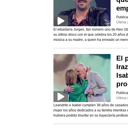
emp
Publica
Última 
El eibartarra Jurgen, fan número uno de Alex Ub
su último disco con el que celebra los 20 años de
música a su madre, a quien ha enviado un men
El 
Ira
Isa
pro
Publica
Última 
Leandrito e Isabel cumplen 38 años de casados.
mujer los años dedicados a su familia mientras él
hubiera podido triunfar en su trayectoría profesi