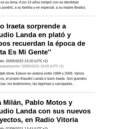
 es su lema. A los 14 años rompió con su identidad
u pueblo, a su familia y en especial, a su madre Beatriz.
ro Iraeta sorprende a
udio Landa en plató y
os recuerdan la época de
sta Es Mi Gente''
do:
20/05/2022
23:20
(UTC+2)
actualización:
20/05/2022
19:05
(UTC+2)
 talk show. Estuvo en antena entre 1999 y 2006. Varios
los, el propio Klaudio Landa e Izaro Iraeta. Son grandes
ias, los testimonios, las lágrimas y carcajadas…
 Milán, Pablo Motos y
udio Landa con sus nuevos
yectos, en Radio Vitoria
do:
07/09/2021
13:43
(UTC+2)