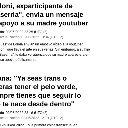
oni, exparticipante de
aserria'', envía un mensaje
apoyo a su madre youtuber
do:
03/06/2022
23:25
(UTC+2)
actualización:
03/06/2022
13:34
(UTC+2)
suas" de Loiola envían un emotivo vídeo a la youtuber
oni, que lleva el arte en sus venas. Sin embargo, a su hijo
"Baserria", le daba vergüenza que su madre apareciera en
a su apoyo públicamente.
ana: ''Ya seas trans o
eras tener el pelo verde,
mpre tienes que seguir lo
 te nace desde dentro''
do:
03/06/2022
23:16
(UTC+2)
actualización:
03/06/2022
12:19
(UTC+2)
 Gipuzkoa 2022. Es la primera chica transexual en