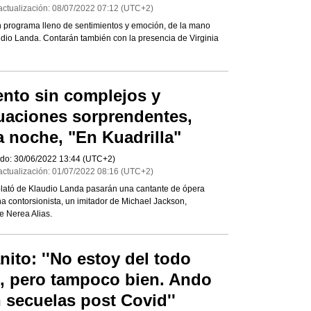
actualización:
08/07/2022
07:12
(UTC+2)
 programa lleno de sentimientos y emoción, de la mano
dio Landa. Contarán también con la presencia de Virginia
ento sin complejos y
uaciones sorprendentes,
a noche, "En Kuadrilla"
do:
30/06/2022
13:44
(UTC+2)
actualización:
01/07/2022
08:16
(UTC+2)
plató de Klaudio Landa pasarán una cantante de ópera
na contorsionista, un imitador de Michael Jackson,
de Nerea Alias.
nito: ''No estoy del todo
, pero tampoco bien. Ando
 secuelas post Covid''