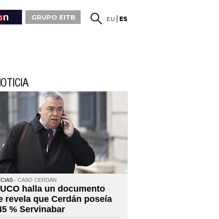
GRUPO EITB
EU
ES
OTICIA
CIAS
CASO CERDÁN
 UCO halla un documento
e revela que Cerdán poseía
 45 % Servinabar