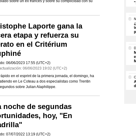
lado sobre un ex francés y sobre su complicidad con su
"
N
¿
istophe Laporte gana la
t
p
cera etapa y refuerza su
erato en el Critérium
uphiné
M
e
M
do:
06/06/2023
17:55
(UTC+2)
actualización:
06/06/2023
19:02
(UTC+2)
 rápido en el esprint de la primera jornada, el domingo, ha
batiendo en Le Coteau a dos especialistas como Trentin
A
d
 segundos sobre Julian Alaphilippe.
 noche de segundas
rtunidades, hoy, "En
drilla"
do:
07/07/2022
13:19
(UTC+2)