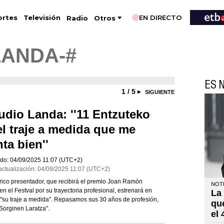
EN DIRECTO
Televisión
rtes
Radio
Otros
LANDA-#
ES N
1 / 5
SIGUIENTE
udio Landa: ''11 Entzuteko
el traje a medida que me
nta bien''
do:
04/09/2025
11:07
(UTC+2)
actualización:
04/09/2025
11:07
(UTC+2)
órico presentador, que recibirá el premio Joan Ramón
NOTI
en el Festval por su trayectoria profesional, estrenará en
La
"su traje a medida". Repasamos sus 30 años de profesión,
qu
Sorginen Laratza".
el