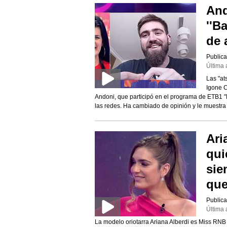
And
''B
de 
Publica
Última 
Las "at
Igone C
Andoni, que participó en el programa de ETB1 
las redes. Ha cambiado de opinión y le muestr
Ari
qui
sie
que
Publica
Última 
La modelo oriotarra Ariana Alberdi es Miss RNB