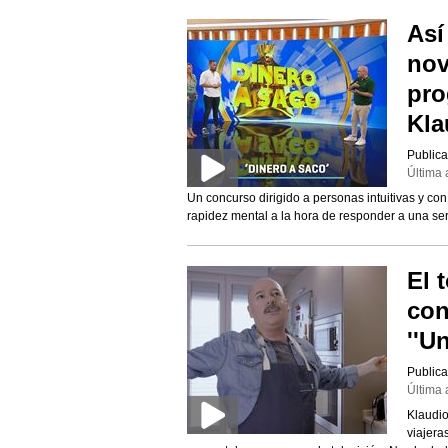
Así
nov
pro
Kla
Publica
Última 
Un concurso dirigido a personas intuitivas y co
rapidez mental a la hora de responder a una se
El 
con
''U
Publica
Última 
Klaudio
viajera