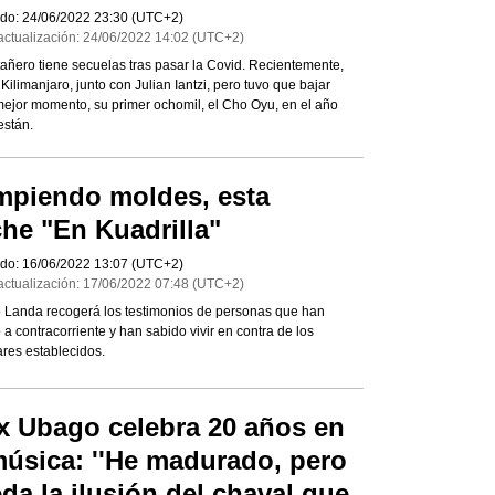
do:
24/06/2022
23:30
(UTC+2)
actualización:
24/06/2022
14:02
(UTC+2)
añero tiene secuelas tras pasar la Covid. Recientemente,
l Kilimanjaro, junto con Julian Iantzi, pero tuvo que bajar
ejor momento, su primer ochomil, el Cho Oyu, en el año
están.
piendo moldes, esta
he "En Kuadrilla"
do:
16/06/2022
13:07
(UTC+2)
actualización:
17/06/2022
07:48
(UTC+2)
 Landa recogerá los testimonios de personas que han
a contracorriente y han sabido vivir en contra de los
res establecidos.
x Ubago celebra 20 años en
música: ''He madurado, pero
da la ilusión del chaval que