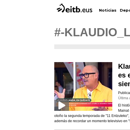
Depo
Noticias
#-KLAUDIO_
Kla
es 
sie
Publica
Última 
El hist
Mainat 
otoño la segunda temporada de "11 Entzuteko", 
además de recordar un momento televisivo en "