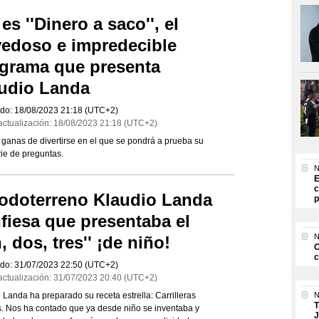
 es ''Dinero a saco'', el
edoso e impredecible
grama que presenta
udio Landa
do:
18/08/2023
21:18
(UTC+2)
actualización:
18/08/2023
21:18
(UTC+2)
n ganas de divertirse en el que se pondrá a prueba su
rie de preguntas.
N
E
c
todoterreno Klaudio Landa
p
fiesa que presentaba el
N
n, dos, tres'' ¡de niño!
O
c
do:
31/07/2023
22:50
(UTC+2)
actualización:
31/07/2023
20:40
(UTC+2)
 Landa ha preparado su receta estrella: Carrilleras
N
T
s. Nos ha contado que ya desde niño se inventaba y
J