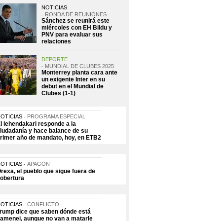
NOTICIAS
RONDA DE REUNIONES
Sánchez se reunirá este
miércoles con EH Bildu y
PNV para evaluar sus
relaciones
DEPORTE
MUNDIAL DE CLUBES 2025
Monterrey planta cara ante
un exigente Inter en su
debut en el Mundial de
Clubes (1-1)
OTICIAS
PROGRAMA ESPECIAL
l lehendakari responde a la
iudadanía y hace balance de su
rimer año de mandato, hoy, en ETB2
OTICIAS
APAGÓN
rexa, el pueblo que sigue fuera de
obertura
OTICIAS
CONFLICTO
rump dice que saben dónde está
amenei, aunque no van a matarle