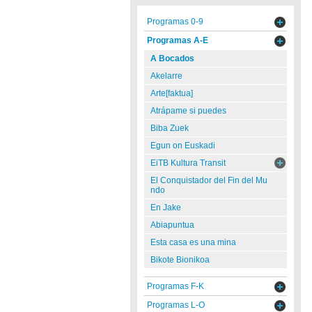
Programas 0-9
Programas A-E
A Bocados
Akelarre
Arte[faktua]
Atrápame si puedes
Biba Zuek
Egun on Euskadi
EiTB Kultura Transit
El Conquistador del Fin del Mu
ndo
En Jake
Abiapuntua
Esta casa es una mina
Bikote Bionikoa
Programas F-K
Programas L-O