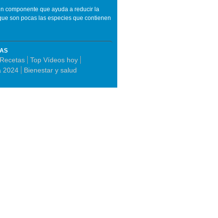
, un componente que ayuda a reducir la
 que son pocas las especies que contienen
MAS
Recetas
Top Vídeos hoy
a 2024
Bienestar y salud