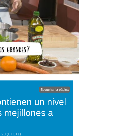
Escuchar la página
ntienen un nivel
 mejillones a
0:20
(UTC+1)