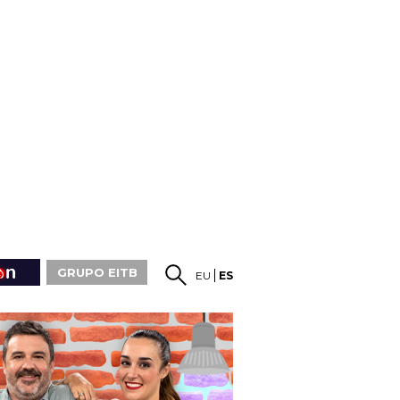
GRUPO EITB
EU
ES