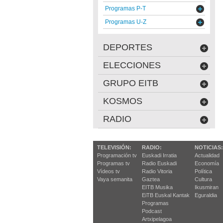
Programas P-T
Programas U-Z
DEPORTES
ELECCIONES
GRUPO EITB
KOSMOS
RADIO
TELEVISIÓN:
RADIO:
NOTICIAS:
Programación tv
Euskadi Irratia
Actualidad
Programas tv
Radio Euskadi
Economía
Vídeos tv
Radio Vitoria
Política
Vaya semanita
Gaztea
Cultura
EITB Musika
Ikusmiran
EiTB Euskal Kantak
Eguraldia
Programas
Podcast
Artxipelagoa