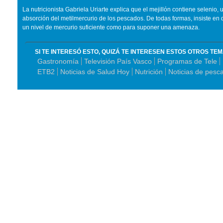
La nutricionista Gabriela Uriarte explica que el mejillón contiene selenio
absorción del metilmercurio de los pescados. De todas formas, insiste en
un nivel de mercurio suficiente como para suponer una amenaza.
SI TE INTERESÓ ESTO, QUIZÁ TE INTERESEN ESTOS OTROS TE
Gastronomía
Televisión País Vasco
Programas de Tele
ETB2
Noticias de Salud Hoy
Nutrición
Noticias de pesc