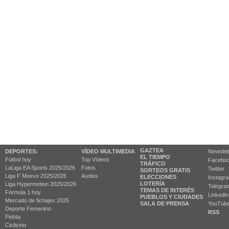
GAZTEA
DEPORTES:
VÍDEO MULTIMEDIA
Newslet
EL TIEMPO
Fútbol hoy
Top Vídeos
Facebo
TRÁFICO
LaLiga EA Sports 2025/2026
Fotos
Twitter
SORTEOS GRATIS
Liga F Moeve 2025/2026
Audios
ELECCIONES
Instagr
LOTERÍA
Liga Hypermotion 2025/2026
Telegra
TEMAS DE INTERÉS
Fórmula 1 hoy
Linkedin
PUEBLOS Y CIUDADES
Mercado de fichajes 2025
SALA DE PRENSA
YouTub
Deporte Femenino
RSS
Pelota
Ciclismo