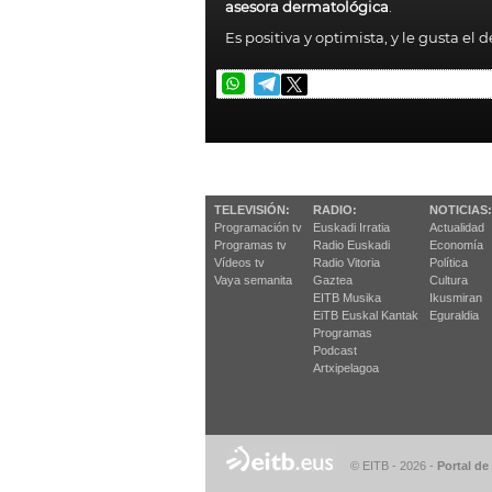
asesora dermatológica
.
Es positiva y optimista, y le gusta el 
TELEVISIÓN:
RADIO:
NOTICIAS:
Programación tv
Euskadi Irratia
Actualidad
Programas tv
Radio Euskadi
Economía
Vídeos tv
Radio Vitoria
Política
Vaya semanita
Gaztea
Cultura
EITB Musika
Ikusmiran
EiTB Euskal Kantak
Eguraldia
Programas
Podcast
Artxipelagoa
© EITB - 2026
-
Portal de