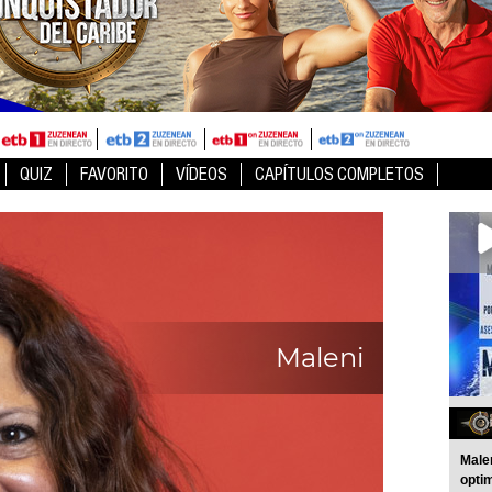
QUIZ
FAVORITO
VÍDEOS
CAPÍTULOS COMPLETOS
Maleni
Male
optim