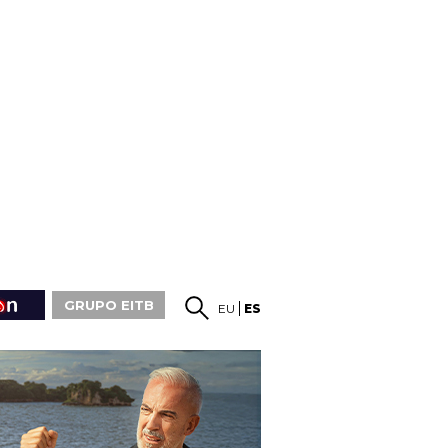
GRUPO EITB
EU
ES