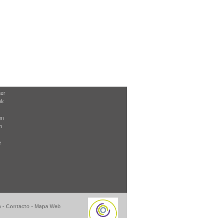
ter
ok
am
m
e
a
-
Contacto
-
Mapa Web