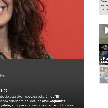
Malen
su co
Es mi
¿Por
Mal
ica
ELO
te de esta decimosexta edición de 'El
pa como miembro del equipo azul
Caguama
ugalete, aunque su corazón es de Santurtzi, y es