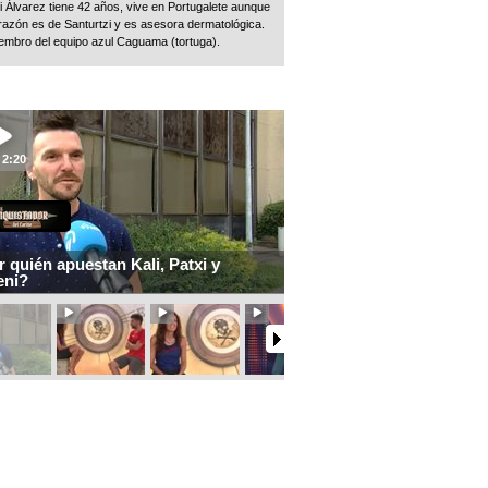
i Álvarez tiene 42 años, vive en Portugalete aunque
razón es de Santurtzi y es asesora dermatológica.
embro del equipo azul Caguama (tortuga).
2:20
 quién apuestan Kali, Patxi y
eni?