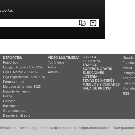
deporte.
GAZTEA
DEPORTES:
VÍDEO MULTIMEDIA
Newslet
EL TIEMPO
Fútbol hoy
Top Vídeos
Facebo
TRÁFICO
LaLiga EA Sports 2025/2026
Fotos
Twitter
SORTEOS GRATIS
Liga F Moeve 2025/2026
Audios
ELECCIONES
Instagr
LOTERÍA
Liga Hypermotion 2025/2026
Telegra
TEMAS DE INTERÉS
Fórmula 1 hoy
Linkedin
PUEBLOS Y CIUDADES
Mercado de fichajes 2025
SALA DE PRENSA
YouTub
Deporte Femenino
RSS
Pelota
Ciclismo
Baloncesto
Otros deportes
Deporte en directo
 Privacidad
-
Aviso Legal
-
Política de cookies
-
Configuración cookies
-
Transparenci