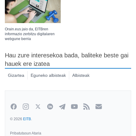
Orain.eus jaio da, EITBren
informazio zerbitzu digitalaren
webgune berria
Hau zure interesekoa bada, baliteke beste gai
hauek ere izatea
Gizartea
Eguneko albisteak
Albisteak
Facebook
Instagram
Twitter
Linkedin
Telegram
Youtube
Rss
Newsletterra
© 2026
EITB
.
Pribatutasun Ataria