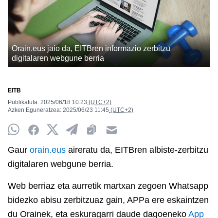
Orain.eus jaio da, EITBren informazio zerbitzu
digitalaren webgune berria
EITB
Publikatuta:
2025/06/18
10:23
(UTC+2)
Azken Eguneratzea:
2025/06/23
11:45
(UTC+2)
Whatsapp
Facebook
Twitter
Telegram
Clipboard
Email
Gaur
orain.eus
aireratu da, EITBren albiste-zerbitzu
digitalaren webgune berria.
Web berriaz eta aurretik martxan zegoen Whatsapp
bidezko abisu zerbitzuaz gain, APPa ere eskaintzen
du Orainek, eta eskuragarri daude dagoeneko
App