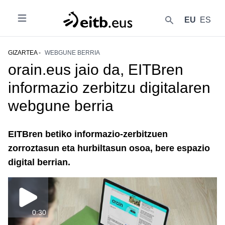
EU
ES
Ireki
{{lang('buscar')}}
GIZARTEA -
WEBGUNE BERRIA
orain.eus jaio da, EITBren
informazio zerbitzu digitalaren
webgune berria
EITBren betiko informazio-zerbitzuen
zorroztasun eta hurbiltasun osoa, bere espazio
digital berrian.
0:30