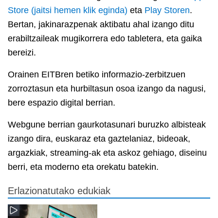
Store (jaitsi hemen klik eginda)
eta
Play Storen
.
Bertan, jakinarazpenak aktibatu ahal izango ditu
erabiltzaileak mugikorrera edo tabletera, eta gaika
bereizi.
Orainen EITBren betiko informazio-zerbitzuen
zorroztasun eta hurbiltasun osoa izango da nagusi,
bere espazio digital berrian.
Webgune berrian gaurkotasunari buruzko albisteak
izango dira, euskaraz eta gaztelaniaz, bideoak,
argazkiak, streaming-ak eta askoz gehiago, diseinu
berri, eta moderno eta orekatu batekin.
Erlazionatutako edukiak