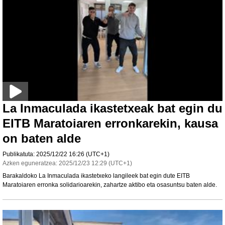
La Inmaculada ikastetxeak bat egin du
EITB Maratoiaren erronkarekin, kausa
on baten alde
Publikatuta:
2025/12/22
16:26
(UTC+1)
Azken eguneratzea:
2025/12/23
12:29
(UTC+1)
Barakaldoko La Inmaculada ikastetxeko langileek bat egin dute EITB
Maratoiaren erronka solidarioarekin, zahartze aktibo eta osasuntsu baten alde.