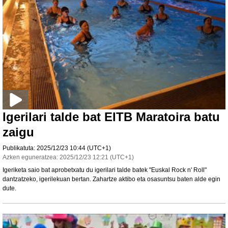
Igerilari talde bat EITB Maratoira batu
zaigu
Publikatuta:
2025/12/23
10:44
(UTC+1)
Azken eguneratzea:
2025/12/23
12:21
(UTC+1)
Igeriketa saio bat aprobetxatu du igerilari talde batek "Euskal Rock n' Roll"
dantzatzeko, igerilekuan bertan. Zahartze aktibo eta osasuntsu baten alde egin
dute.