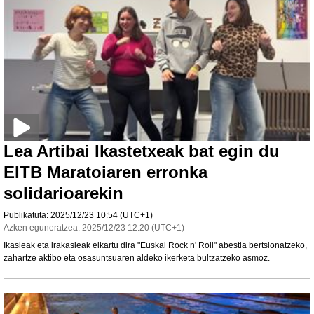
Lea Artibai Ikastetxeak bat egin du
EITB Maratoiaren erronka
solidarioarekin
Publikatuta:
2025/12/23
10:54
(UTC+1)
Azken eguneratzea:
2025/12/23
12:20
(UTC+1)
Ikasleak eta irakasleak elkartu dira "Euskal Rock n' Roll" abestia bertsionatzeko,
zahartze aktibo eta osasuntsuaren aldeko ikerketa bultzatzeko asmoz.