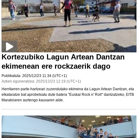
Kortezubiko Lagun Artean Dantzan
ekimenean ere rockzaerik dago
Publikatuta:
2025/12/23
11:34
(UTC+1)
Azken eguneratzea:
2025/12/23
12:19
(UTC+1)
Herritarren parte-hartzeari zuzendutako ekimena da Lagun Artean Dantzan, eta
elkataratze bat aprobetxatu dute batera "Euskal Rock n' Roll" dantzatzeko, EITB
Maratoiaren aurtengo kausaren alde.