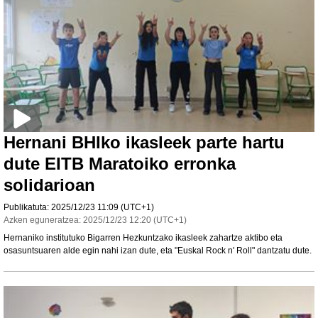
Hernani BHIko ikasleek parte hartu
dute EITB Maratoiko erronka
solidarioan
Publikatuta:
2025/12/23
11:09
(UTC+1)
Azken eguneratzea:
2025/12/23
12:20
(UTC+1)
Hernaniko institutuko Bigarren Hezkuntzako ikasleek zahartze aktibo eta
osasuntsuaren alde egin nahi izan dute, eta "Euskal Rock n' Roll" dantzatu dute.