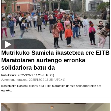
Mutrikuko Samiela ikastetxea ere EITB
Maratoiaren aurtengo erronka
solidariora batu da
Publikatuta:
2025/12/22
14:20
(UTC+1)
Azken eguneratzea:
2025/12/22
16:25
(UTC+1)
Ikastetxeko ikasleak elkartu dira EITB Maratoiko dantza solidarioarekin bat
egiteko.