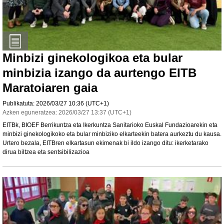
Minbizi ginekologikoa eta bular
minbizia izango da aurtengo EITB
Maratoiaren gaia
Publikatuta:
2026/03/27
10:36
(UTC+1)
Azken eguneratzea:
2026/03/27
13:37
(UTC+1)
EITBk, BIOEF Berrikuntza eta Ikerkuntza Sanitarioko Euskal Fundazioarekin eta
minbizi ginekologikoko eta bular minbiziko elkarteekin batera aurkeztu du kausa.
Urtero bezala, EITBren elkartasun ekimenak bi ildo izango ditu: ikerketarako
dirua biltzea eta sentsibilizazioa