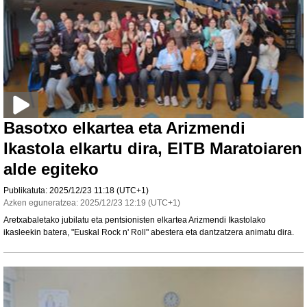
Basotxo elkartea eta Arizmendi
Ikastola elkartu dira, EITB Maratoiaren
alde egiteko
Publikatuta:
2025/12/23
11:18
(UTC+1)
Azken eguneratzea:
2025/12/23
12:19
(UTC+1)
Aretxabaletako jubilatu eta pentsionisten elkartea Arizmendi Ikastolako
ikasleekin batera, "Euskal Rock n' Roll" abestera eta dantzatzera animatu dira.