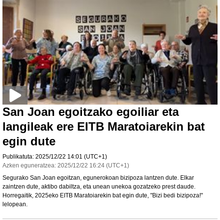
San Joan egoitzako egoiliar eta
langileak ere EITB Maratoiarekin bat
egin dute
Publikatuta:
2025/12/22
14:01
(UTC+1)
Azken eguneratzea:
2025/12/22
16:24
(UTC+1)
Segurako San Joan egoitzan, egunerokoan bizipoza lantzen dute. Elkar
zaintzen dute, aktibo dabiltza, eta unean unekoa gozatzeko prest daude.
Horregaitik, 2025eko EITB Maratoiarekin bat egin dute, "Bizi bedi bizipoza!"
lelopean.