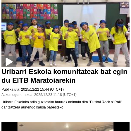
Uribarri Eskola komunitateak bat egin
du EITB Maratoiarekin
Publikatuta:
2025/12/22
15:44
(UTC+1)
Azken eguneratzea:
2025/12/23
11:18
(UTC+1)
Uribarri Eskolako adin guztietako haurrak animatu dira "Euskal Rock n' Roll"
dantzatzera aurtengo kausa babesteko.