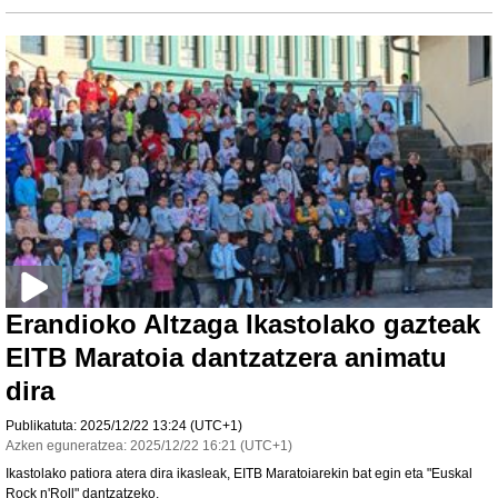
Erandioko Altzaga Ikastolako gazteak
EITB Maratoia dantzatzera animatu
dira
Publikatuta:
2025/12/22
13:24
(UTC+1)
Azken eguneratzea:
2025/12/22
16:21
(UTC+1)
Ikastolako patiora atera dira ikasleak, EITB Maratoiarekin bat egin eta "Euskal
Rock n'Roll" dantzatzeko.