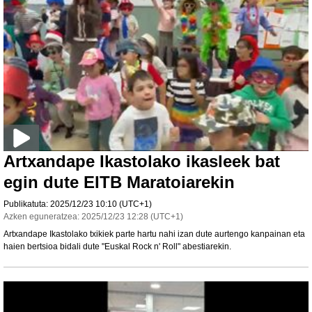
Artxandape Ikastolako ikasleek bat
egin dute EITB Maratoiarekin
Publikatuta:
2025/12/23
10:10
(UTC+1)
Azken eguneratzea:
2025/12/23
12:28
(UTC+1)
Artxandape Ikastolako txikiek parte hartu nahi izan dute aurtengo kanpainan eta
haien bertsioa bidali dute "Euskal Rock n' Roll" abestiarekin.