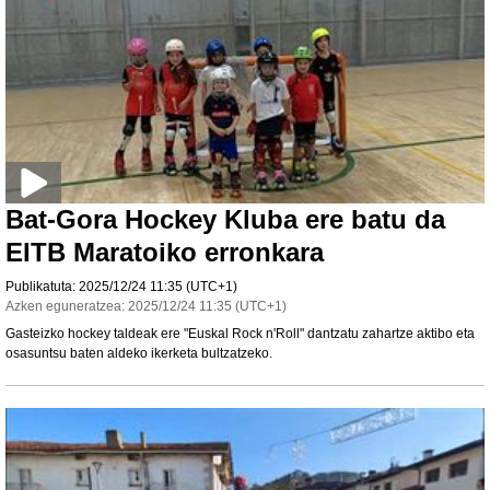
Bat-Gora Hockey Kluba ere batu da
EITB Maratoiko erronkara
Publikatuta:
2025/12/24
11:35
(UTC+1)
Azken eguneratzea:
2025/12/24
11:35
(UTC+1)
Gasteizko hockey taldeak ere "Euskal Rock n'Roll" dantzatu zahartze aktibo eta
osasuntsu baten aldeko ikerketa bultzatzeko.