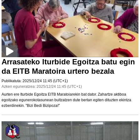
Arrasateko Iturbide Egoitza batu egin
da EITB Maratoira urtero bezala
Publikatuta:
2025/12/24
11:45
(UTC+1)
Azken eguneratzea:
2025/12/24
11:45
(UTC+1)
Aurten ere Iturbide Egoitza EITB Maratoiarekin bat dator. Zahartze aktiboa
egoitzako egunerokotasunean bultzatzen dute bertan egiten dituzten ekintza
ezberdinekin. "Bizi Bedi Bizipoza!"