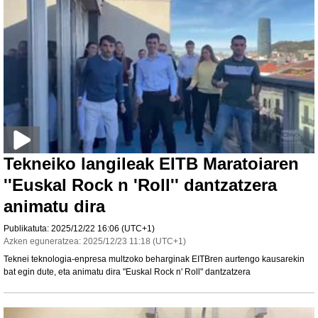
Tekneiko langileak EITB Maratoiaren
''Euskal Rock n 'Roll'' dantzatzera
animatu dira
Publikatuta:
2025/12/22
16:06
(UTC+1)
Azken eguneratzea:
2025/12/23
11:18
(UTC+1)
Teknei teknologia-enpresa multzoko beharginak EITBren aurtengo kausarekin
bat egin dute, eta animatu dira "Euskal Rock n' Roll" dantzatzera