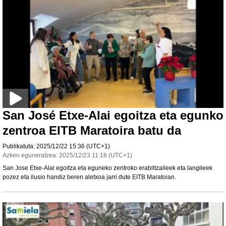
San José Etxe-Alai egoitza eta egunko
zentroa EITB Maratoira batu da
Publikatuta:
2025/12/22
15:36
(UTC+1)
Azken eguneratzea:
2025/12/23
11:18
(UTC+1)
San Jose Etxe-Alai egoitza eta eguneko zentroko erabiltzaileek eta langileek
pozez eta ilusio handiz beren aletxoa jarri dute EITB Maratoian.