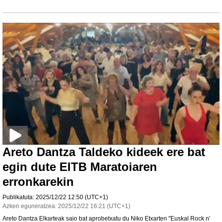
Areto Dantza Taldeko kideek ere bat
egin dute EITB Maratoiaren
erronkarekin
Publikatuta:
2025/12/22
12:50
(UTC+1)
Azken eguneratzea:
2025/12/22
16:21
(UTC+1)
Areto Dantza Elkarteak saio bat aprobetxatu du Niko Etxarten "Euskal Rock n'