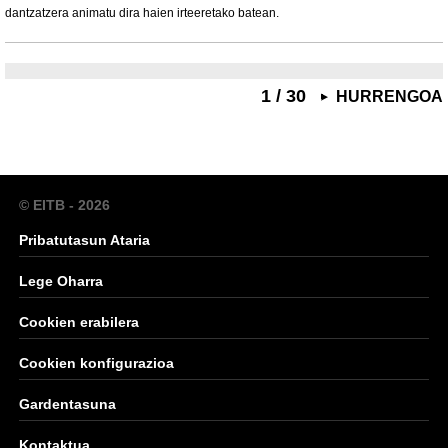
dantzatzera animatu dira haien irteeretako batean.
1 / 30
HURRENGOA
© EITB - 2026
Pribatutasun Ataria
Lege Oharra
Cookien erabilera
Cookien konfigurazioa
Gardentasuna
Kontaktua