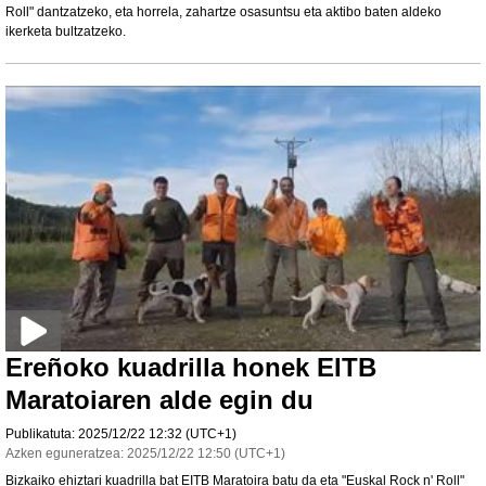
Roll" dantzatzeko, eta horrela, zahartze osasuntsu eta aktibo baten aldeko
ikerketa bultzatzeko.
Ereñoko kuadrilla honek EITB
Maratoiaren alde egin du
Publikatuta:
2025/12/22
12:32
(UTC+1)
Azken eguneratzea:
2025/12/22
12:50
(UTC+1)
Bizkaiko ehiztari kuadrilla bat EITB Maratoira batu da eta "Euskal Rock n' Roll"