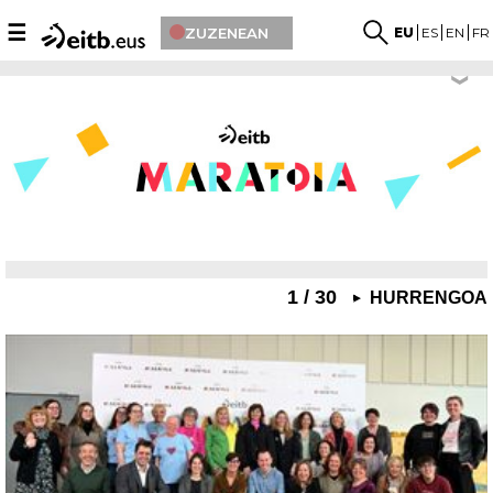
☰
ZUZENEAN
EU
ES
EN
FR
1 / 30
HURRENGOA