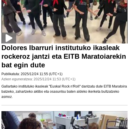
Dolores Ibarruri institutuko ikasleak
rockeroz jantzi eta EITB Maratoiarekin
bat egin dute
Publikatuta:
2025/12/24
11:55
(UTC+1)
Azken eguneratzea:
2025/12/24
11:53
(UTC+1)
Gallartako institutuko ikasleak "Euskal Rock n'Roll" dantzatu dute EITB Maratoira
batzeko, zahartzeko aktibo eta osasuntsu baten aldeko ikerketa bultzatzeko
asmoz.