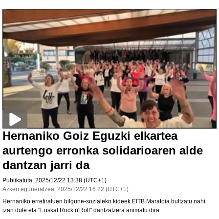
Hernaniko Goiz Eguzki elkartea
aurtengo erronka solidarioaren alde
dantzan jarri da
Publikatuta:
2025/12/22
13:38
(UTC+1)
Azken eguneratzea:
2025/12/22
16:22
(UTC+1)
Hernaniko erretiratuen bilgune-sozialeko kideek EITB Maratoia bultzatu nahi
izan dute eta "Euskal Rock n'Roll" dantzatzera animatu dira.