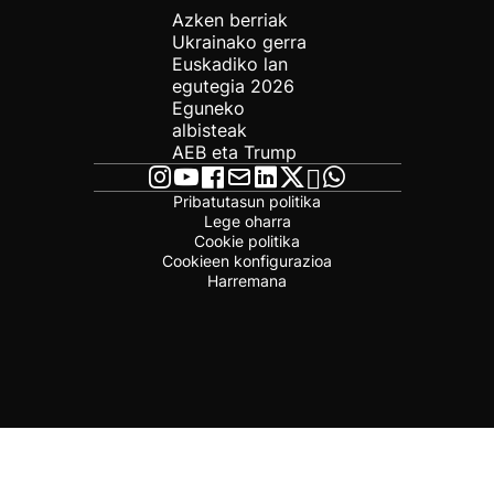
Azken berriak
Ukrainako gerra
Euskadiko lan
egutegia 2026
Eguneko
albisteak
AEB eta Trump
Pribatutasun politika
Lege oharra
Cookie politika
Cookieen konfigurazioa
Harremana