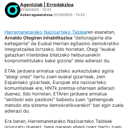
Agentziak | Erredakzioa
2016/09/05 - 15:33
Azken eguneratzea
2016/09/05 - 15:33
Harremanetarako Nazioarteko Taldea
ren esanetan,
Arnaldo Otegiren inhabilitazioa
"deitoragarria eta
kaltegarria" da Euskal Herrian egitasmo demokratiko
integratzailea lortzeko. Ildo horretan, Otegi "euskal
gatazkari irtenbidea bilatzeko helburuarekin
konprometitutako bake gizona" dela adierazi du.
ETAk jarduera armatua uzteko aurkeztutako agiria
"abegi onez" hartu zuen euskal gizarteak, zein
Espainiako gizarteak, Europak eta nazioarteko
komunitateak ere, HNTk prentsa-oharrean adierazi
duenez. Ildo horretan, ETAren jarduera armatua
"aktiboki edo pasiboki" babestu zuen "gehiengoak
metodo eta sistema demokratikoarekin" bat egin zuela
adierazi du.
Era beran, Harremanetarako Nazioarteko Taldeak
gogoratu duenez, bere garaian abegi onez hartu zuen