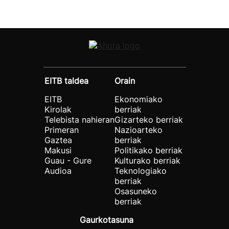
EITB taldea
Orain
EITB
Ekonomiako
Kirolak
berriak
Telebista nahieran
Gizarteko berriak
Primeran
Nazioarteko
Gaztea
berriak
Makusi
Politikako berriak
Guau - Gure
Kulturako berriak
Audioa
Teknologiako
berriak
Osasuneko
berriak
Gaurkotasuna