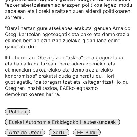
"ezker abertzalearen adierazpen politikoa legez, modu
zabalean eta libreki azaltzen zuen alderdi politikoaren
sorrera".
"Garai hartan gure atsekabea erakutsi genuen Arnaldo
Otegi kartzelan egoteagatik eta bake eta demokrazia
ekimen berrian ezin izan zuelako gidari lana egin",
gaineratu du.
Ildo horretan, Otegi gizon "askea" dela gogoratu du,
eta hamarkada luzean "bere adierazpenekin eta
ekimenekin bakearekiko eta demokraziarekiko
konpromisoa" erakutsi duela gaineratu du. Hori
guztiagatik, "deitoragarritzat eta kaltegarritzat" jo du
Otegiren inhabilitazioa, EAEko egitasmo
demokratikoaren harira.
Politika
Euskal Autonomia Erkidegoko Hauteskundeak
Arnaldo Otegi
Sortu
EH Bildu