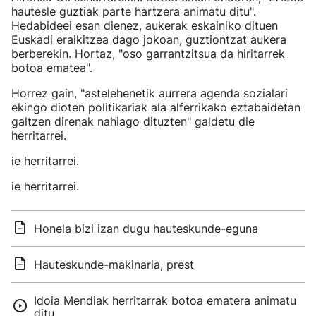
hautesle guztiak parte hartzera animatu ditu".
Hedabideei esan dienez, aukerak eskainiko dituen
Euskadi eraikitzea dago jokoan, guztiontzat aukera
berberekin. Hortaz, "oso garrantzitsua da hiritarrek
botoa ematea".
Horrez gain, "astelehenetik aurrera agenda sozialari
ekingo dioten politikariak ala alferrikako eztabaidetan
galtzen direnak nahiago dituzten" galdetu die
herritarrei.
ie herritarrei.
ie herritarrei.
Honela bizi izan dugu hauteskunde-eguna
Hauteskunde-makinaria, prest
Idoia Mendiak herritarrak botoa ematera animatu
ditu