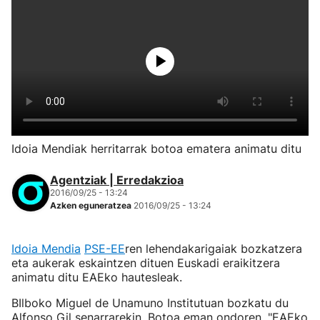
Idoia Mendiak herritarrak botoa ematera animatu ditu
Agentziak | Erredakzioa
2016/09/25 - 13:24
Azken eguneratzea
2016/09/25 - 13:24
Idoia Mendia
PSE-EE
ren lehendakarigaiak bozkatzera
eta aukerak eskaintzen dituen Euskadi eraikitzera
animatu ditu EAEko hautesleak.
BIlboko Miguel de Unamuno Institutuan bozkatu du
Alfonso Gil senarrarekin. Botoa eman ondoren, "EAEko