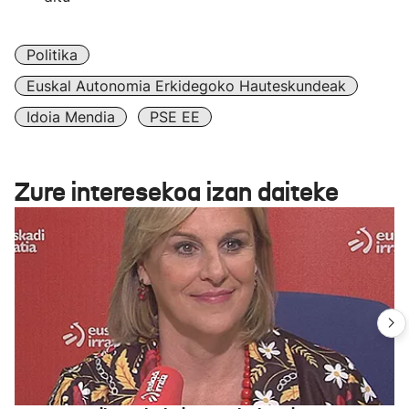
Politika
Euskal Autonomia Erkidegoko Hauteskundeak
Idoia Mendia
PSE EE
Zure interesekoa izan daiteke