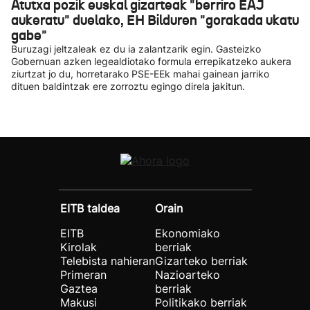
Atutxa pozik euskal gizarteak "berriro EAJ
aukeratu" duelako, EH Bilduren "gorakada ukatu
gabe"
Buruzagi jeltzaleak ez du ia zalantzarik egin. Gasteizko
Gobernuan azken legealdiotako formula errepikatzeko aukera
ziurtzat jo du, horretarako PSE-EEk mahai gainean jarriko
dituen baldintzak ere zorroztu egingo direla jakitun.
EITB taldea
Orain
EITB
Ekonomiako
Kirolak
berriak
Telebista nahieran
Gizarteko berriak
Primeran
Nazioarteko
Gaztea
berriak
Makusi
Politikako berriak