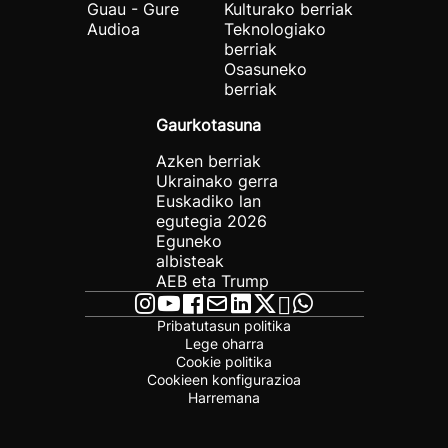
Guau - Gure
Kulturako berriak
Audioa
Teknologiako
berriak
Osasuneko
berriak
Gaurkotasuna
Azken berriak
Ukrainako gerra
Euskadiko lan
egutegia 2026
Eguneko
albisteak
AEB eta Trump
Pribatutasun politika
Lege oharra
Cookie politika
Cookieen konfigurazioa
Harremana