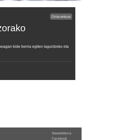
Orria entzun
zorako
beagan bide berria egiten laguntzeko eta
Newsletterra
Facebook