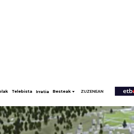
ZUZENEAN
Telebista
Besteak
olak
Irratia