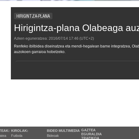
HIRIGINTZA-PLANA
Hirigintza-plana Olabeaga au
Azken eguneratzea:
2016/07/14
17:46
(UTC+2)
Renfeko ibilbidea diseinatzea eta mendi-hegalean barne integratzea, Ola
auzokoen garraioa hobetzeko.
GAZTEA
TEAK:
KIROLAK:
BIDEO MULTIMEDIA
EGURALDIA
tatea
Futbola
Bideoak
TRAFIKOA