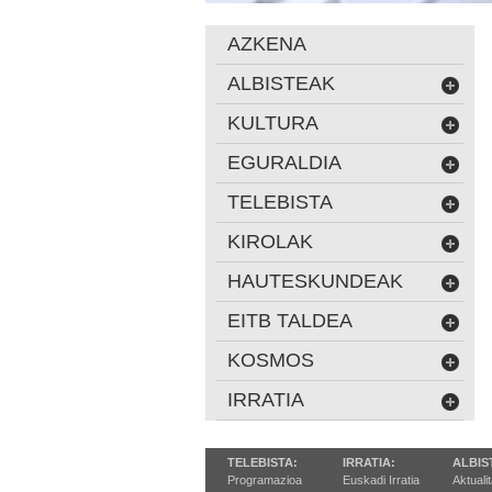
AZKENA
ALBISTEAK
KULTURA
EGURALDIA
TELEBISTA
KIROLAK
HAUTESKUNDEAK
EITB TALDEA
KOSMOS
IRRATIA
TELEBISTA:
IRRATIA:
ALBIS
Programazioa
Euskadi Irratia
Aktuali