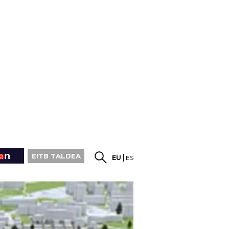
EITB TALDEA
EU
ES