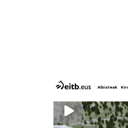
Albisteak
Kir