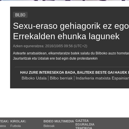
BILBO
Sexu-eraso gehiagorik ez ego
Errekalden ehunka lagunek
Azken eguneratzea:
2016/10/05
09:56
(UTC+2)
Astearte arratsaldean, elkarretaratze batek salatu du Bilboko auzo horre
Jaurlaritzak eta Udalak ere bat egin dute protestarekin
HAU ZURE INTERESEKOA BADA, BALITEKE BESTE GAI HAUEK 
Bilboko Udala
Bilbo berriak
Indarkeria matxista Espainia
GAZTEA
TEAK:
KIROLAK:
BIDEO MULTIMEDIA
EGURALDIA
tatea
Futbola
Bideoak
TRAFIKOA