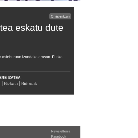
Orria entzun
tea eskatu dute
tan asteburuan izandako erasoa. Eusko
ERE IZATEA
n
Bizkaia
Bideoak
Newsletterra
Facebook