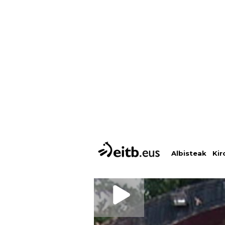
Albisteak
Kir