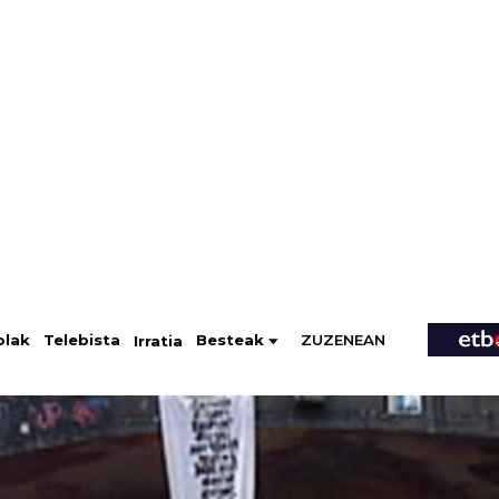
ZUZENEAN
Telebista
Besteak
olak
Irratia