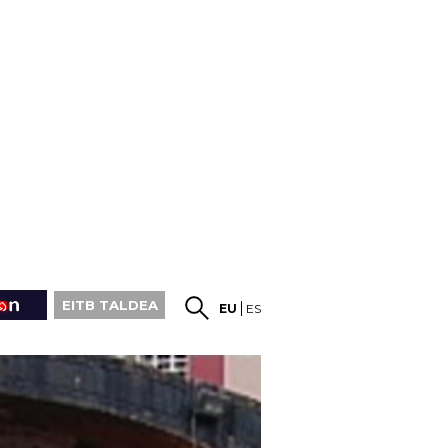
EITB TALDEA
EU
ES