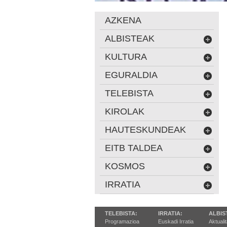
AZKENA
ALBISTEAK
KULTURA
EGURALDIA
TELEBISTA
KIROLAK
HAUTESKUNDEAK
EITB TALDEA
KOSMOS
IRRATIA
TELEBISTA:
IRRATIA:
ALBIS
Programazioa
Euskadi Irratia
Aktuali