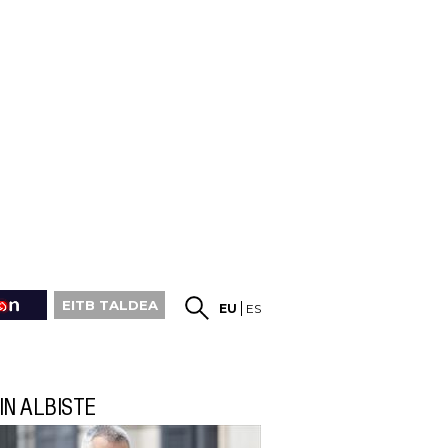
EITB TALDEA
EU
ES
IN ALBISTE