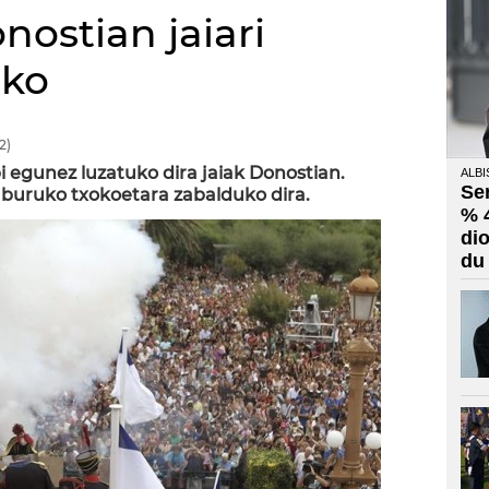
nostian jaiari
eko
2)
i egunez luzatuko dira jaiak Donostian.
ALBI
Se
uburuko txokoetara zabalduko dira.
% 
di
du