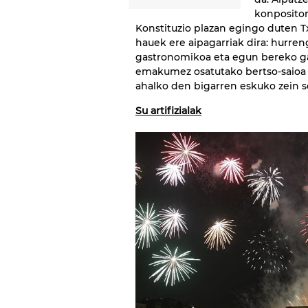
konposito
Konstituzio plazan egingo duten Tx
hauek ere aipagarriak dira: hurr
gastronomikoa eta egun bereko gau
emakumez osatutako bertso-saioa 
ahalko den bigarren eskuko zein so
Su artifizialak