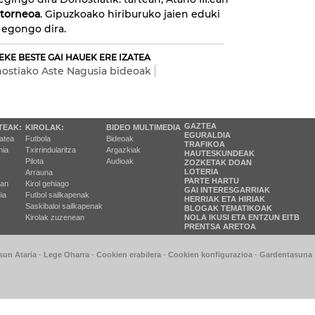
 torneoa
. Gipuzkoako hiriburuko jaien eduki
n egongo dira.
EKE BESTE GAI HAUEK ERE IZATEA
ostiako Aste Nagusia bideoak
GAZTEA
TEAK:
KIROLAK:
BIDEO MULTIMEDIA
EGURALDIA
tatea
Futbola
Bideoak
TRAFIKOA
ia
Txirrindularitza
Argazkiak
HAUTESKUNDEAK
Pilota
Audioak
ZOZKETAK DOAN
LOTERIA
Arrauna
PARTE HARTU
ran
Kirol gehiago
GAI INTERESGARRIAK
ia
Futbol sailkapenak
HERRIAK ETA HIRIAK
Saskibaloi sailkapenak
BLOGAK TEMATIKOAK
Kirolak zuzenean
NOLA IKUSI ETA ENTZUN EITB
PRENTSA ARETOA
sun Ataria
-
Lege Oharra
-
Cookien erabilera
-
Cookien konfigurazioa
-
Gardentasuna