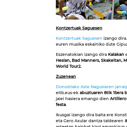
Kontzertuak Saguesen
Kontzertuak Saguesen
izango dira
euren musika eskainiko dute Gipu
Eszenatokian izango dira
Kalakan
Hesian, Bad Manners, Skakeitan, M
World Tour2.
Zuzenean
Donostiako Aste Nagusiaren jarrai
eitb.eus-ek
abuztuaren 8tik 15era b
jaiei hasiera emango dien
Artiller
festa
.
Ikusgai izango dira baita ere Kons
eta Gero Axular dantza taldearen
I
asteetan hainbat kirol emankizun e