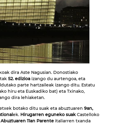
oak dira Aste Nagusian. Donostiako
etak
52. edizioa
izango du aurtengoa, eta
utako parte hartzaileak izango ditu. Estatu
ako hiru eta Euskadiko bat) eta Txinako,
zango dira lehiaketan.
etxek botako ditu suak eta abuztuaren
9an,
ational
ek.
Hirugarren eguneko suak
Castelloko
a
Abuztuaren 11an Parente
italiarren txanda