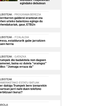
Munduko Txapelketan
egindako debutean
LBISTEAK
PROGRAMA BEREZIA
erritarren galderei erantzun eta
ehen urteko balantzea egingo du
ehendakariak, gaur, ETB2n
LBISTEAK
ITZALALDIA
rexa, estaldurarik gabe jarraitzen
uen herria
LBISTEAK
GATAZKA
rumpek dio badakitela non dagoen
amenei, baina ez dutela "oraingoz"
ilko: "Jomuga erraza da"
LBISTEAK
AMERIKETAKO ESTATU BATUAK
er dakigu Trumpek bere izenarekin
artxan jarri nahi duen telefono
erbitzuari buruz?
IROLA