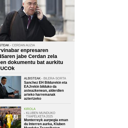
STEAK
CERDAN AUZIA
rvinabar enpresaren
45aren jabe Cerdan zela
oen dokumentu bat aurkitu
 UCOk
ALBISTEAK
BILERA-SORTA
Sanchez EH Bildurekin eta
EAJrekin bilduko da
asteazkenean, alderdien
arteko harremanak
aztertzeko
KIROLA
KLUBEN MUNDUKO
TXAPELKETA 2025
Monterreyk aurpegia eman
du Interren aurka, Kluben