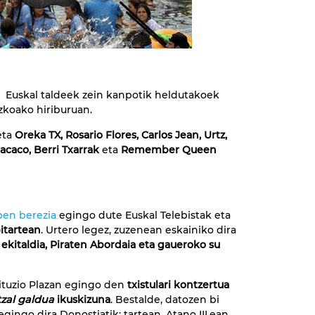
. Euskal taldeek zein kanpotik heldutakoek
zkoako hiriburuan.
eta
Oreka TX, Rosario Flores, Carlos Jean, Urtz,
acaco, Berri Txarrak
eta
Remember Queen
pen berezia
egingo dute Euskal Telebistak eta
itartean
. Urtero legez, zuzenean eskainiko dira
o ekitaldia, Piraten Abordaia eta gaueroko su
tituzio Plazan egingo den
txistulari kontzertua
tzal galdua
ikuskizuna
. Bestalde, datozen bi
gingo dira Donostiatik: tartean, Atano III.ean