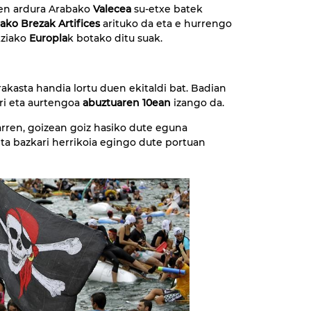
ren ardura Arabako
Valecea
su-etxe batek
ako Brezak Artifices
arituko da eta e hurrengo
tziako
Europla
k botako ditu suak.
akasta handia lortu duen ekitaldi bat. Badian
ri eta aurtengoa
abuztuaren 10ean
izango da.
 arren, goizean goiz hasiko dute eguna
eta bazkari herrikoia egingo dute portuan