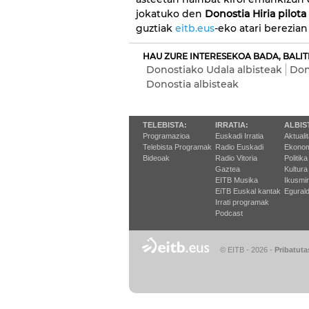
jokatuko den
Donostia Hiria pilota
guztiak
eitb.eus
-eko atari berezia
HAU ZURE INTERESEKOA BADA, BALIT
Donostiako Udala albisteak
Don
Donostia albisteak
TELEBISTA:
IRRATIA:
ALBIS
Programazioa
Euskadi Irratia
Aktuali
Telebista Programak
Radio Euskadi
Ekonom
Bideoak
Radio Vitoria
Politika
Gaztea
Kultura
EITB Musika
Ikusmi
EiTB Euskal kantak
Egurald
Irrati programak
Podcast
© EITB - 2026
-
Pribatuta