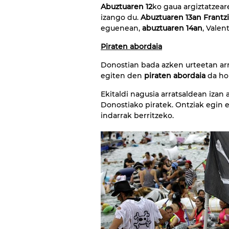
Abuztuaren 12
ko gaua argiztatzea
izango du.
Abuztuaren 13an Frantzi
eguenean,
abuztuaren 14an
, Valen
Piraten abordaia
Donostian bada azken urteetan arr
egiten den
piraten abordaia
da ho
Ekitaldi nagusia arratsaldean izan
Donostiako piratek. Ontziak egin 
indarrak berritzeko.