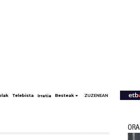
ZUZENEAN
Telebista
Besteak
olak
Irratia
ORA