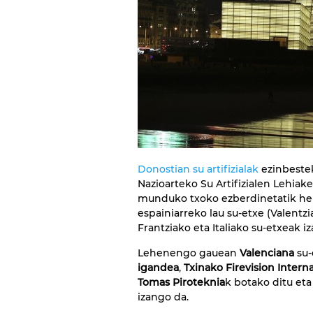
Donostian su artifizialak
ezinbestek
Nazioarteko Su Artifizialen Lehiak
munduko txoko ezberdinetatik held
espainiarreko lau su-etxe (Valentzi
Frantziako eta Italiako su-etxeak i
Lehenengo gauean
Valenciana
su-
igandea
,
Txinako Firevision Intern
Tomas Piroteknia
k botako ditu et
izango da.