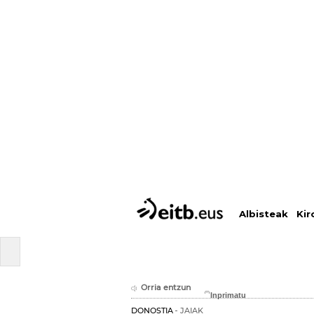
Albisteak
Kir
Orria entzun
DONOSTIA
JAIAK