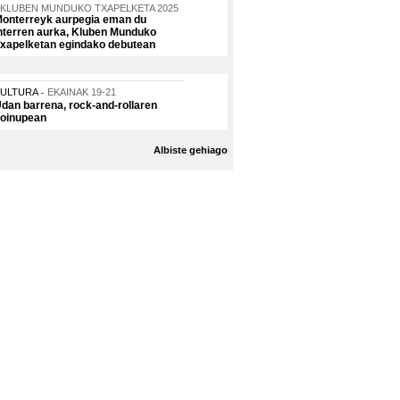
KLUBEN MUNDUKO TXAPELKETA 2025
onterreyk aurpegia eman du
nterren aurka, Kluben Munduko
xapelketan egindako debutean
KULTURA
EKAINAK 19-21
dan barrena, rock-and-rollaren
oinupean
Albiste gehiago