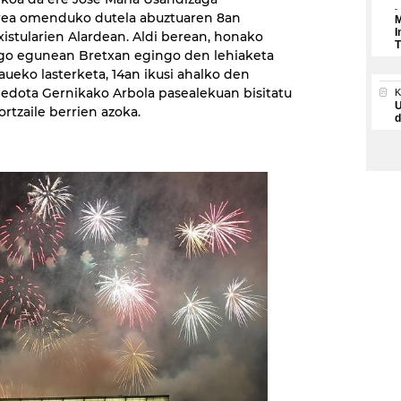
rea omenduko dutela abuztuaren 8an
M
I
istularien Alardean. Aldi berean, honako
T
engo egunean Bretxan egingo den lehiaketa
eko lasterketa, 14an ikusi ahalko den
edota Gernikako Arbola pasealekuan bisitatu
U
rtzaile berrien azoka.
d