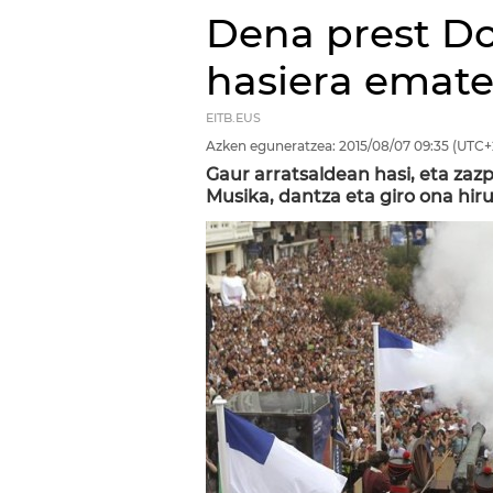
Dena prest Do
hasiera emat
EITB.EUS
Azken eguneratzea:
2015/08/07
09:35
(UTC+
Gaur arratsaldean hasi, eta zazp
Musika, dantza eta giro ona hir