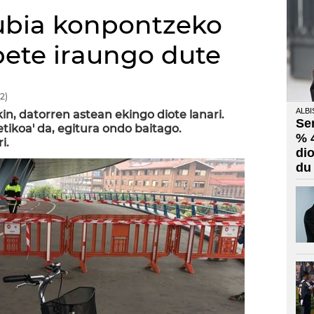
ubia konpontzeko
bete iraungo dute
2)
ALBI
n, datorren astean ekingo diote lanari.
Se
tikoa' da, egitura ondo baitago.
% 
i.
di
du