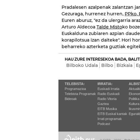
Pradalesen azalpenak zalantzan jarr
Gezuraga, hurrenez hurren,
PPko, 
Euren aburuz, "ez da ulergarria araz
Arturo Aldecoa
Talde Misto
ko boze
Euskalduna zubiaren azpian dauden 
korapilotsua izan daiteke". Hori ho
beharreko azterketa guztiak egite
HAU ZURE INTERESEKOA BADA, BALIT
Bilboko Udala
Bilbo
Bizkaia
E
TELEBISTA:
IRRATIA:
ALBIS
Programazioa
Euskadi Irratia
Aktuali
Telebista Programak
Radio Euskadi
Ekonom
Bideoak
Radio Vitoria
Politika
Gaztea
Kultura
EITB Musika
Ikusmi
EiTB Euskal kantak
Egurald
Irrati programak
Podcast