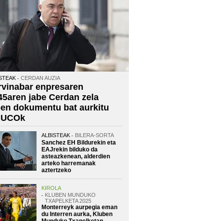
STEAK
CERDAN AUZIA
rvinabar enpresaren
45aren jabe Cerdan zela
oen dokumentu bat aurkitu
 UCOk
ALBISTEAK
BILERA-SORTA
Sanchez EH Bildurekin eta
EAJrekin bilduko da
asteazkenean, alderdien
arteko harremanak
aztertzeko
KIROLA
KLUBEN MUNDUKO
TXAPELKETA 2025
Monterreyk aurpegia eman
du Interren aurka, Kluben