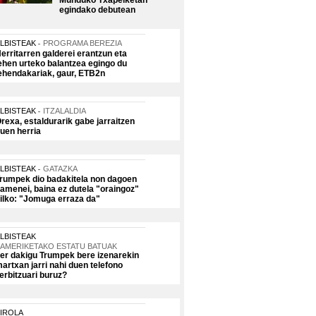
Munduko Txapelketan
egindako debutean
LBISTEAK
PROGRAMA BEREZIA
erritarren galderei erantzun eta
ehen urteko balantzea egingo du
ehendakariak, gaur, ETB2n
LBISTEAK
ITZALALDIA
rexa, estaldurarik gabe jarraitzen
uen herria
LBISTEAK
GATAZKA
rumpek dio badakitela non dagoen
amenei, baina ez dutela "oraingoz"
ilko: "Jomuga erraza da"
LBISTEAK
AMERIKETAKO ESTATU BATUAK
er dakigu Trumpek bere izenarekin
artxan jarri nahi duen telefono
erbitzuari buruz?
IROLA