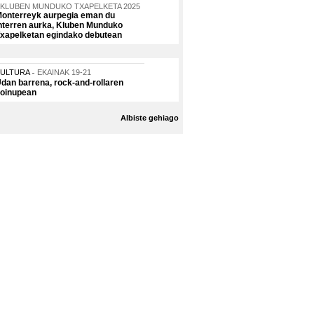
KLUBEN MUNDUKO TXAPELKETA 2025
onterreyk aurpegia eman du
nterren aurka, Kluben Munduko
xapelketan egindako debutean
KULTURA
EKAINAK 19-21
dan barrena, rock-and-rollaren
oinupean
Albiste gehiago