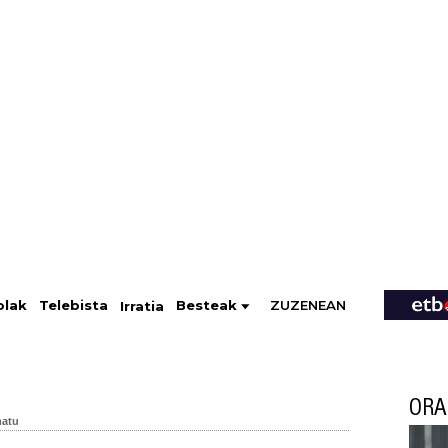
ZUZENEAN
Telebista
Besteak
olak
Irratia
ORA