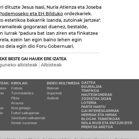
i dituzte Jesus Isasi, Nuria Atienza eta Joseba
Podemoseko eta EH Bilduko
ordezkariek.
o estetikoa bakarrik izanda, zutoinak jartzea".
ramaileak gogorarazi duenez, bestalde,
lurrak "padura bat izan ziren eta finkatzea
rrela, ezein lan egin baino lehen egin
ko deia egin dio Foru Gobernuari.
EKE BESTE GAI HAUEK ERE IZATEA
guneko albisteak
Albisteak
GAZTEA
TEAK:
KIROLAK:
BIDEO MULTIMEDIA
EGURALDIA
tatea
Futbola
Bideoak
TRAFIKOA
ia
Txirrindularitza
Argazkiak
HAUTESKUNDEAK
Pilota
Audioak
ZOZKETAK DOAN
LOTERIA
Arrauna
PARTE HARTU
ran
Kirol gehiago
GAI INTERESGARRIAK
ia
Futbol sailkapenak
HERRIAK ETA HIRIAK
Saskibaloi sailkapenak
BLOGAK TEMATIKOAK
Kirolak zuzenean
NOLA IKUSI ETA ENTZUN EITB
PRENTSA ARETOA