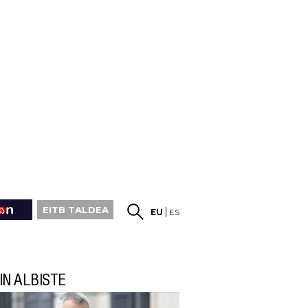
EITB TALDEA
EU
ES
IN ALBISTE