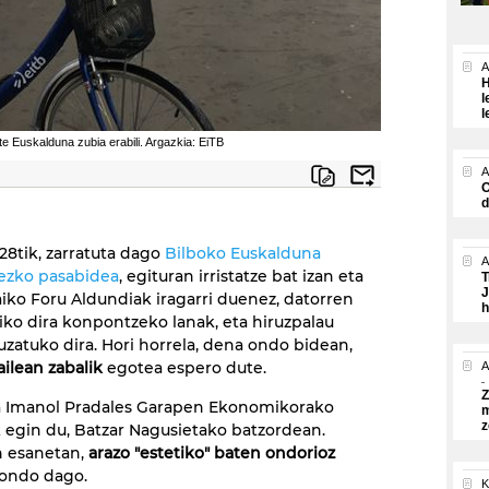
A
H
l
l
e Euskalduna zubia erabili. Argazkia: EiTB
A
O
d
28tik, zarratuta dago
Bilboko Euskalduna
A
ezko pasabidea
, egituran irristatze bat izan eta
T
J
aiko Foru Aldundiak iragarri duenez, datorren
h
iko dira konpontzeko lanak, eta hiruzpalau
luzatuko dira. Hori horrela, dena ondo bidean,
ailean zabalik
egotea espero dute.
A
Z
a Imanol Pradales Garapen Ekonomikorako
m
z
 egin du, Batzar Nagusietako batzordean.
n esanetan,
arazo "estetiko" baten ondorioz
a ondo dago.
K