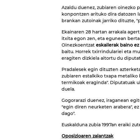
Azaldu duenez, zubiaren oinezko p
konpontzen arituko dira datozen la
brankan zutoinak jarriko dituzte, "
Ekainaren 28 hartan arrakala agert
itxita egon zen, eta egunean bert
Oinezkoentzat
eskailerak baino ez
baitu. Horrek txirrindulariei eta
eragiten dizkiela aitortu du diputa
Pradalesek egin dituzten azterketa
zubiaren estalkiko txapa metalik
termikoak eraginda". Diputatuak uk
duela.
Gogorarazi duenez, iraganean egitu
"egin diren neurketen arabera", ez
dago".
Euskalduna zubia 1997an eraiki zut
Oposizioaren zalantzak