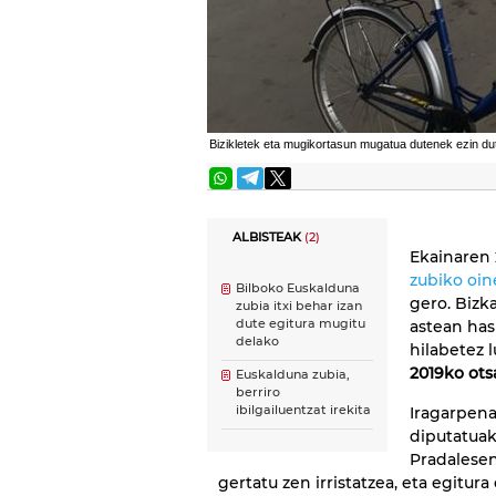
Bizikletek eta mugikortasun mugatua dutenek ezin dut
ALBISTEAK
(2)
Ekainaren 
zubiko oin
Bilboko Euskalduna
gero. Bizk
zubia itxi behar izan
dute egitura mugitu
astean has
delako
hilabetez 
2019ko ots
Euskalduna zubia,
berriro
ibilgailuentzat irekita
Iragarpen
diputatuak
Pradalese
gertatu zen irristatzea, eta egitur