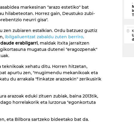
asabidea markesinan "arazo estetiko" bat
M
I
u hilabeteotan. Horrez gain, Deustuko zubi-
T
prebentzio neurri gisa".
u zen zubiaren estalkian. Ordu batzuez guztiz
U
an,
ibilgailuentzat zabaldu zuten berriro
.
d
 daude erabilgarri
, maldak itxita jarraitzen
 mugikortasuna mugatua dutenei "eragozpenak"
tuak.
 teknikoak xehatu ditu. Horren hitzetan,
o bat apurtu zen, "mugimendu mekanikoak eta
atu du arrakala "finkatze arazoekin" zerikusirik
ra arazoak eduki zituen zubiak, baina 2013tik,
 dago horrelakorik eta lurzorua "egonkortuta
en, eta Bilbora sartzeko bideetako bat da.