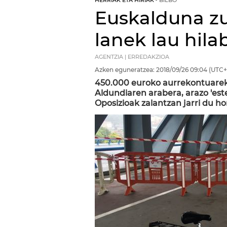
HERRIAK ETA HIRIAK
BILBO
Euskalduna z
lanek lau hila
AGENTZIA | ERREDAKZIOA
Azken eguneratzea:
2018/09/26
09:04
(UTC+
450.000 euroko aurrekontuareki
Aldundiaren arabera, arazo 'este
Oposizioak zalantzan jarri du hor