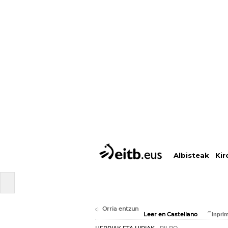
Albisteak
Kir
Orria entzun
Leer en Castellano