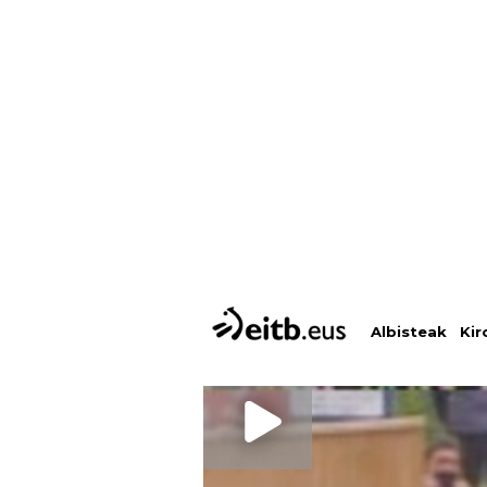
Albisteak
Kir