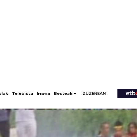
ZUZENEAN
Telebista
Besteak
olak
Irratia