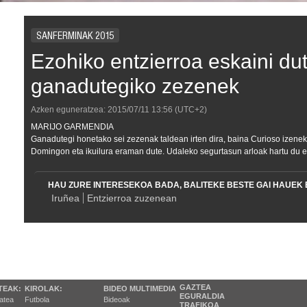
SANFERMINAK 2015
Ezohiko entzierroa eskaini du
ganadutegiko zezenek
Azken eguneratzea:
2015/07/11
13:56
(UTC+2)
MARIJO GARMENDIA
Ganadutegi honetako sei zezenak taldean irten dira, baina Curioso izen
Domingon eta ikuilura eraman dute. Udaleko segurtasun arloak hartu du e
HAU ZURE INTERESEKOA BADA, BALITEKE BESTE GAI HAUEK 
Iruñea
Entzierroa zuzenean
GAZTEA
TEAK:
KIROLAK:
BIDEO MULTIMEDIA
EGURALDIA
tatea
Futbola
Bideoak
TRAFIKOA