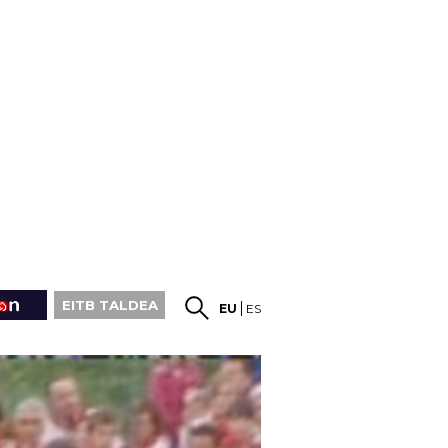
EITB TALDEA
EU
ES