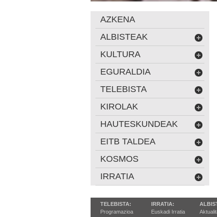
AZKENA
ALBISTEAK
KULTURA
EGURALDIA
TELEBISTA
KIROLAK
HAUTESKUNDEAK
EITB TALDEA
KOSMOS
IRRATIA
TELEBISTA:
IRRATIA:
ALBIS
Programazioa
Euskadi Irratia
Aktuali