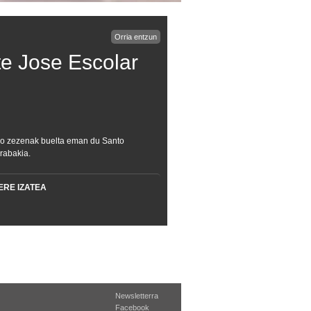
Orria entzun
te Jose Escolar
eko zezenak buelta eman du Santo
rabakia.
ERE IZATEA
Newsletterra
Facebook