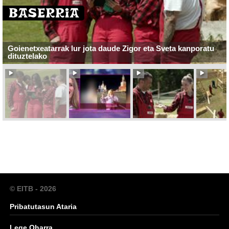
Goienetxeatarrak lur jota daude Zigor eta Sveta kanporatu
dituztelako
© EITB - 2026
Pribatutasun Ataria
Lege Oharra