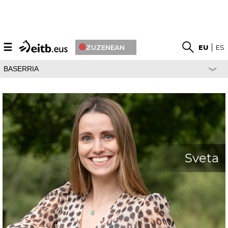
☰
ZUZENEAN
EU
ES
BASERRIA
Sveta