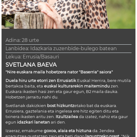
Adina:
28 urte
Lanbidea: Idazkaria zuzenbide-bulego batean
Lekua:
Errusia/Basauri
SVETLANA BAEVA
"Nire euskara maila hobetzera nator
"Baserria" saiora"
Duela hiru urte etorri zen Errusiatik
Euskal Herrira, bere mutila
bertakoa baita, eta
euskal kulturarekin maitemindu
zen.
Euskara ikasten hasi zen eta gaur egun, B2 maila dauka.
Hobetzen jarraitu nahi du.
Svetlanak dakizkien
bost hizkuntz
etako bat da euskara.
Errusiera, gaztelania eta ingelesa ere hitz egiten ditu eta
txinera ikasten aritu zen.
Itzultzailea
da izatez, nahiz eta gaur
egun
idazkari lanetan
ari den.
Izaeraz, emakume
goxoa, alaia eta hiztuna
da. Jendea
ezagutzea gustatzen zaio eta beti dago
laguntzeko prest
. "Nik