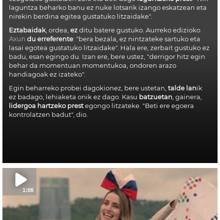
laguntza beharko banu ez nuke lotsarik izango eskatzean eta
nirekin berdina egitea gustatuko litzaidake".
Eztabaidak
, ordea,
ez
ditu batere gustuko. Aurreko edizioko
Axun
du erreferente
: "bera bezala, ez nintzateke sartuko eta
lasai egotea gustatuko litzaidake". Hala ere, zerbait gustuko ez
badu, esan egingo du. Izan ere, bere ustez, "derrigor hitz egin
behar da momentuan momentukoa, ondoren arazo
handiagoak ez izateko".
Egin beharreko probei dagokionez, bere ustetan,
talde lan
ik
ez badago, lehiaketa onik ez dago. Kasu
batzuetan
, gainera,
lidergoa hartzeko prest
egongo litzateke. "Beti ere egoera
kontrolatzen badut", dio.
1:08