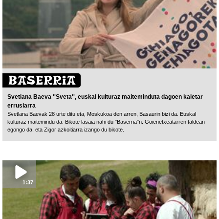
Svetlana Baeva ''Sveta'', euskal kulturaz maiteminduta dagoen kaletar
errusiarra
Svetlana Baevak 28 urte ditu eta, Moskukoa den arren, Basaurin bizi da. Euskal
kulturaz maitemindu da. Bikote lasaia nahi du "Baserria"n. Goienetxeatarren taldean
egongo da, eta Zigor azkoitiarra izango du bikote.
1:37