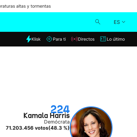
aturas altas y tormentas
ES
dia
Klisk
Para ti
Directos
Lo último
Klisk
Directos
Para ti
Lo último
224
Kamala Harris
Demócrata
71.203.456 votos
(48.3 %)