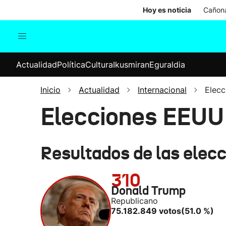
Hoy es noticia
Cañona
Actualidad
Política
Cul
Actualidad
Política
Cultura
Ikusmiran
Eguraldia
Sociedad
Elecciones
Economía
Inicio
Actualidad
Internacional
Elec
Internacional
Elecciones EEUU
Resultados de las elec
310
Donald Trump
Republicano
75.182.849 votos
(51.0 %)