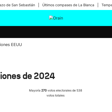
|
|
zo de San Sebastián
Últimos compases de La Blanca
Temper
tura
Ikusmiran
Egural
Salud
Tecnología
ciones EEUU
ciones de 2024
Mayoría
270
votos electorales de 538
votos totales