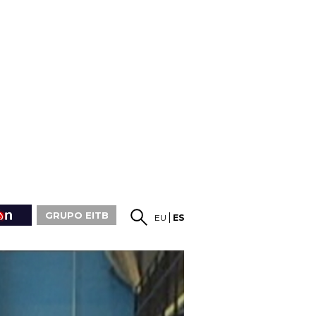
GRUPO EITB
EU
ES