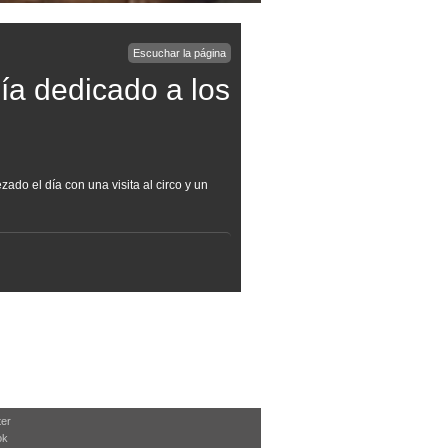
Escuchar la página
día dedicado a los
do el día con una visita al circo y un
ter
ok