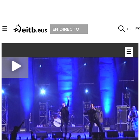
☰
EU
E
EN DIRECTO
☰