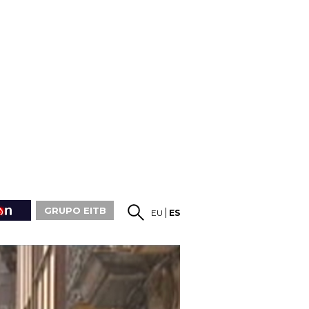
GRUPO EITB
EU
ES