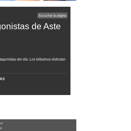
Escuchar la página
onistas de Aste
agonistas del día. Los bilbaínos disfrutan
MAS
ter
ok