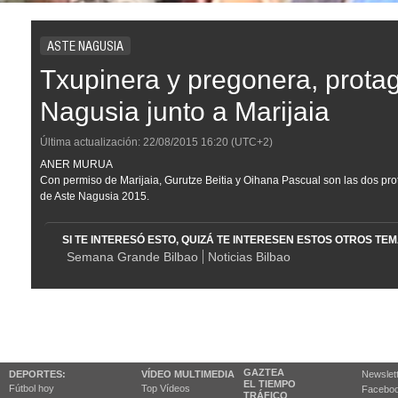
ASTE NAGUSIA
Txupinera y pregonera, protag
Nagusia junto a Marijaia
Última actualización:
22/08/2015
16:20
(UTC+2)
ANER MURUA
Con permiso de Marijaia, Gurutze Beitia y Oihana Pascual son las dos prot
de Aste Nagusia 2015.
SI TE INTERESÓ ESTO, QUIZÁ TE INTERESEN ESTOS OTROS TE
Semana Grande Bilbao
Noticias Bilbao
GAZTEA
DEPORTES:
VÍDEO MULTIMEDIA
Newslet
EL TIEMPO
Fútbol hoy
Top Vídeos
Facebo
TRÁFICO