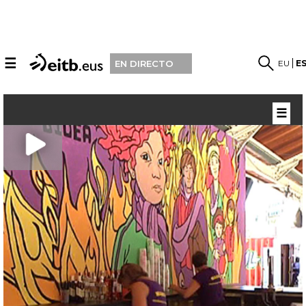
☰
EU
E
EN DIRECTO
☰