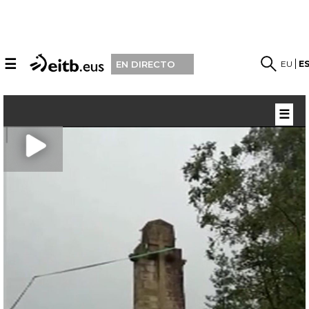
☰
EU
E
EN DIRECTO
☰