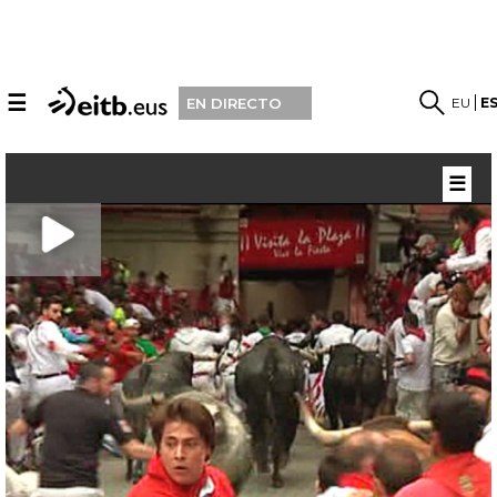
☰
EU
E
EN DIRECTO
☰