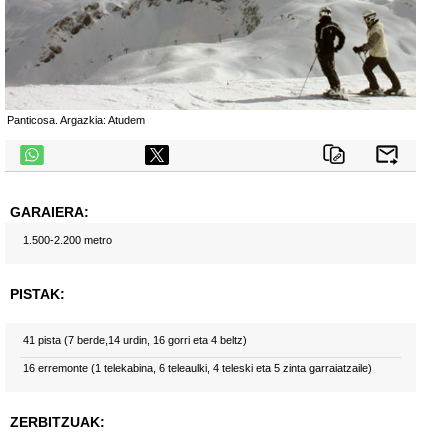
Panticosa. Argazkia: Atudem
telegram
GARAIERA:
1.500-2.200 metro
PISTAK:
41 pista (7 berde,14 urdin, 16 gorri eta 4 beltz)
16 erremonte (1 telekabina, 6 teleaulki, 4 teleski eta 5 zinta garraiatzaile)
ZERBITZUAK: