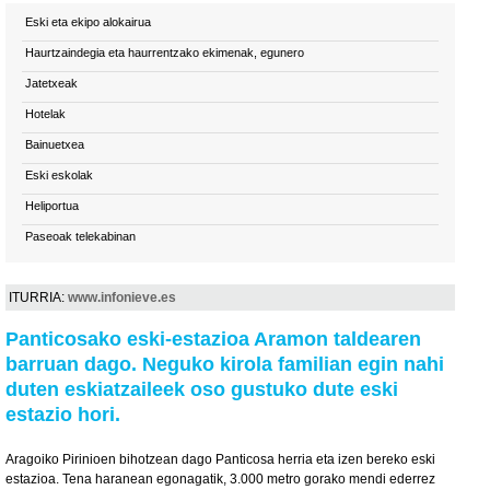
Eski eta ekipo alokairua
Haurtzaindegia eta haurrentzako ekimenak, egunero
Jatetxeak
Hotelak
Bainuetxea
Eski eskolak
Heliportua
Paseoak telekabinan
ITURRIA:
www.infonieve.es
Panticosako eski-estazioa Aramon taldearen
barruan dago. Neguko kirola familian egin nahi
duten eskiatzaileek oso gustuko dute eski
estazio hori.
Aragoiko Pirinioen bihotzean dago Panticosa herria eta izen bereko eski
estazioa. Tena haranean egonagatik, 3.000 metro gorako mendi ederrez