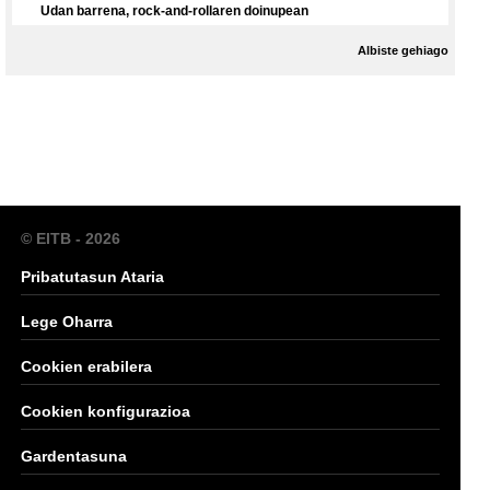
Udan barrena, rock-and-rollaren doinupean
Albiste gehiago
© EITB - 2026
Pribatutasun Ataria
Lege Oharra
Cookien erabilera
Cookien konfigurazioa
Gardentasuna