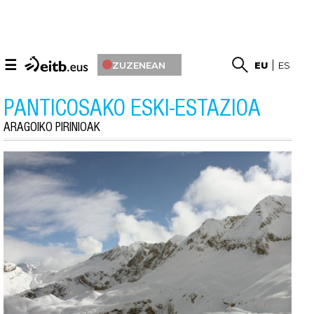
☰
ZUZENEAN
EU
ES
PANTICOSAKO ESKI-ESTAZIOA
ARAGOIKO PIRINIOAK