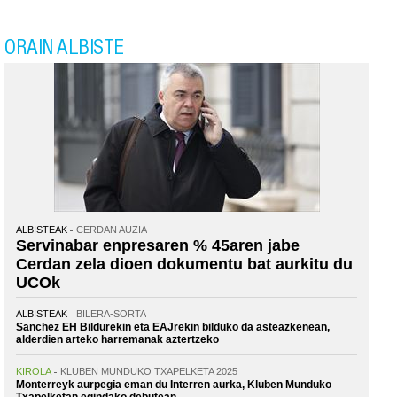
ORAIN ALBISTE
ALBISTEAK
CERDAN AUZIA
Servinabar enpresaren % 45aren jabe
Cerdan zela dioen dokumentu bat aurkitu du
UCOk
ALBISTEAK
BILERA-SORTA
Sanchez EH Bildurekin eta EAJrekin bilduko da asteazkenean,
alderdien arteko harremanak aztertzeko
KIROLA
KLUBEN MUNDUKO TXAPELKETA 2025
Monterreyk aurpegia eman du Interren aurka, Kluben Munduko