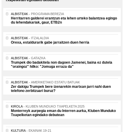
Txapelketan egindako debutean
ALBISTEAK
PROGRAMA BEREZIA
Herritarren galderei erantzun eta lehen urteko balantzea egingo
du lehendakariak, gaur, ETB2n
ALBISTEAK
ITZALALDIA
Orexa, estaldurarik gabe jarraitzen duen herria
ALBISTEAK
GATAZKA
Trumpek dio badakitela non dagoen Jamenei, baina ez dutela
"oraingoz" hilko: "Jomuga erraza da"
ALBISTEAK
AMERIKETAKO ESTATU BATUAK
Zer dakigu Trumpek bere izenarekin martxan jarri nahi duen
telefono zerbitzuari buruz?
KIROLA
KLUBEN MUNDUKO TXAPELKETA 2025
Monterreyk aurpegia eman du Interren aurka, Kluben Munduko
Txapelketan egindako debutean
KULTURA
EKAINAK 19-21