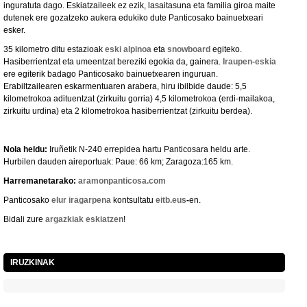
inguratuta dago. Eskiatzaileek ez ezik, lasaitasuna eta familia giroa maite
dutenek ere gozatzeko aukera edukiko dute Panticosako bainuetxeari
esker.
35 kilometro ditu estazioak
eski alpinoa
eta
snowboard
egiteko.
Hasiberrientzat eta umeentzat bereziki egokia da, gainera.
Iraupen-eskia
ere egiterik badago Panticosako bainuetxearen inguruan.
Erabiltzailearen eskarmentuaren arabera, hiru ibilbide daude: 5,5
kilometrokoa adituentzat (zirkuitu gorria) 4,5 kilometrokoa (erdi-mailakoa,
zirkuitu urdina) eta 2 kilometrokoa hasiberrientzat (zirkuitu berdea).
Nola heldu:
Iruñetik N-240 errepidea hartu Panticosara heldu arte.
Hurbilen dauden aireportuak: Paue: 66 km; Zaragoza:165 km.
Harremanetarako:
aramonpanticosa.com
Panticosako
elur iragarpena
kontsultatu
eitb.eus
-
en.
Bidali zure
argazkiak eskiatzen
!
IRUZKINAK