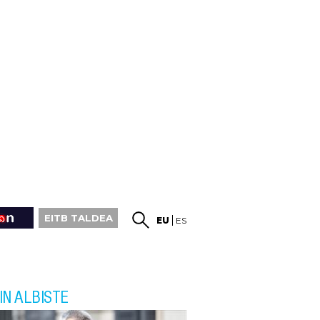
EITB TALDEA
EU
ES
IN ALBISTE