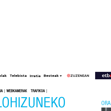
ZUZENEAN
Telebista
Besteak
olak
Irratia
IA
WEBKAMERAK
TRAFIKOA
LOHIZUNEKO
ORA