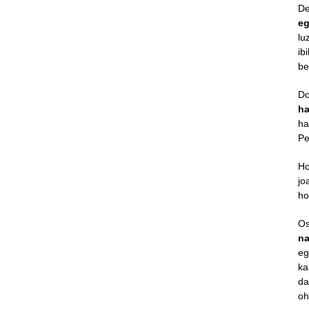
De
eg
lu
ib
be
Do
ha
ha
Pe
Ho
jo
ho
Os
na
eg
ka
da
oh