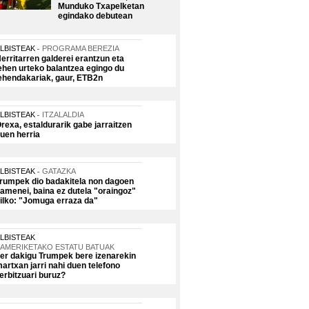
Munduko Txapelketan
egindako debutean
LBISTEAK
PROGRAMA BEREZIA
erritarren galderei erantzun eta
ehen urteko balantzea egingo du
ehendakariak, gaur, ETB2n
LBISTEAK
ITZALALDIA
rexa, estaldurarik gabe jarraitzen
uen herria
LBISTEAK
GATAZKA
rumpek dio badakitela non dagoen
amenei, baina ez dutela "oraingoz"
ilko: "Jomuga erraza da"
LBISTEAK
AMERIKETAKO ESTATU BATUAK
er dakigu Trumpek bere izenarekin
artxan jarri nahi duen telefono
erbitzuari buruz?