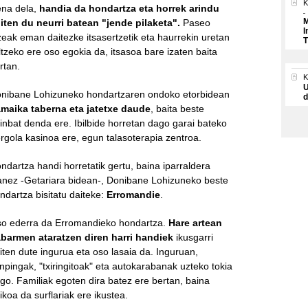
K
na dela,
handia da hondartza eta horrek arindu
M
iten du neurri batean "jende pilaketa".
Paseo
I
zeak eman daitezke itsasertzetik eta haurrekin uretan
T
iltzeko ere oso egokia da, itsasoa bare izaten baita
rtan.
U
nibane Lohizuneko hondartzaren ondoko etorbidean
d
maika taberna eta jatetxe daude
, baita beste
inbat denda ere. Ibilbide horretan dago garai bateko
rgola kasinoa ere, egun talasoterapia zentroa.
ndartza handi horretatik gertu, baina iparraldera
anez -
Getariara bidean
-, Donibane Lohizuneko beste
ndartza bisitatu daiteke:
Erromandie
.
o ederra da Erromandieko hondartza.
Hare artean
barmen ataratzen diren harri handiek
ikusgarri
iten dute ingurua eta oso lasaia da. Inguruan,
npingak, "txiringitoak" eta autokarabanak uzteko tokia
go. Familiak egoten dira batez ere bertan, baina
ikoa da surflariak ere ikustea.