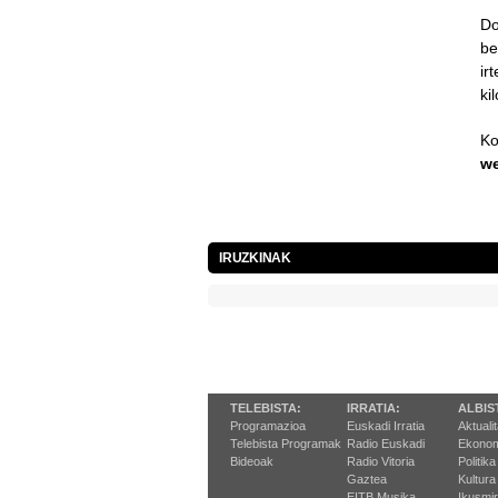
Do
be
ir
ki
Ko
w
IRUZKINAK
TELEBISTA:
IRRATIA:
ALBIS
Programazioa
Euskadi Irratia
Aktuali
Telebista Programak
Radio Euskadi
Ekonom
Bideoak
Radio Vitoria
Politika
Gaztea
Kultura
EITB Musika
Ikusmi