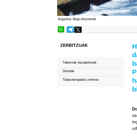
Argazkia: Bego Arizmendi
H
ZERBITZUAK
d
b
Tabernak eta jatetxeak
P
Dendak
h
Talasoterapiako zentroa
b
Do
sa
in
ud