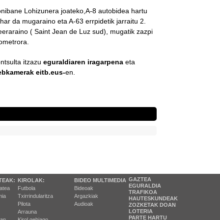
nibane Lohizunera joateko,
A-8 autobidea
hartu
har da mugaraino eta A-63 errpidetik jarraitu 2.
teeraraino ( Saint Jean de Luz sud), mugatik zazpi
lometrora.
ntsulta itzazu
eguraldiaren iragarpena
eta
ebkamerak
eitb.eus
-
en.
GAZTEA
TEAK:
KIROLAK:
BIDEO MULTIMEDIA
EGURALDIA
tatea
Futbola
Bideoak
TRAFIKOA
ia
Txirrindularitza
Argazkiak
HAUTESKUNDEAK
Pilota
Audioak
ZOZKETAK DOAN
LOTERIA
Arrauna
PARTE HARTU
ran
Kirol gehiago