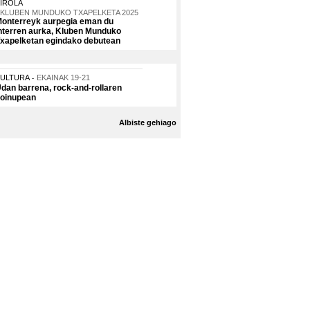
IROLA
KLUBEN MUNDUKO TXAPELKETA 2025
onterreyk aurpegia eman du
nterren aurka, Kluben Munduko
xapelketan egindako debutean
KULTURA
EKAINAK 19-21
dan barrena, rock-and-rollaren
oinupean
Albiste gehiago