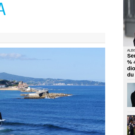
A
ALBI
Se
% 
di
du