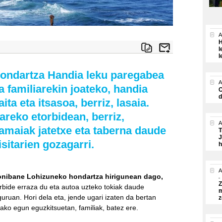
A
H
l
l
ondartza Handia leku paregabea
A
a familiarekin joateko, handia
O
d
aita eta itsasoa, berriz, lasaia.
areko etorbidean, berriz,
A
amaiak jatetxe eta taberna daude
T
J
isitarien gozagarri.
h
A
nibane Lohizuneko hondartza hirigunean dago,
Z
rbide erraza du eta autoa uzteko tokiak daude
m
guruan. Hori dela eta, jende ugari izaten da bertan
z
ako egun eguzkitsuetan, familiak, batez ere.