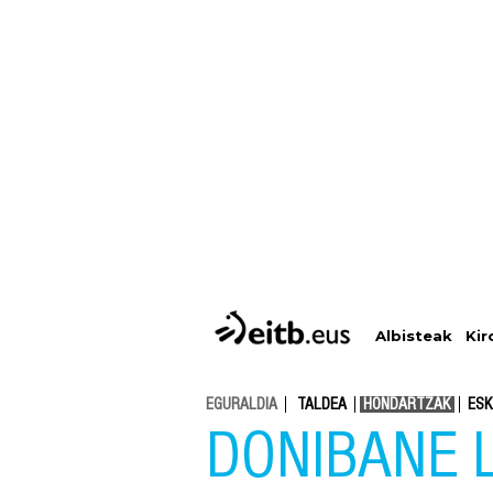
Albisteak
Kir
EGURALDIA
TALDEA
HONDARTZAK
ESK
DONIBANE 