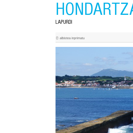
HONDARTZ
LAPURDI
albistea inprimatu