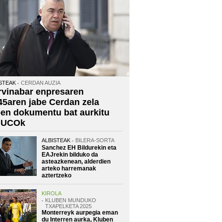
STEAK
CERDAN AUZIA
rvinabar enpresaren
45aren jabe Cerdan zela
oen dokumentu bat aurkitu
 UCOk
ALBISTEAK
BILERA-SORTA
Sanchez EH Bildurekin eta
EAJrekin bilduko da
asteazkenean, alderdien
arteko harremanak
aztertzeko
KIROLA
KLUBEN MUNDUKO
TXAPELKETA 2025
Monterreyk aurpegia eman
du Interren aurka, Kluben