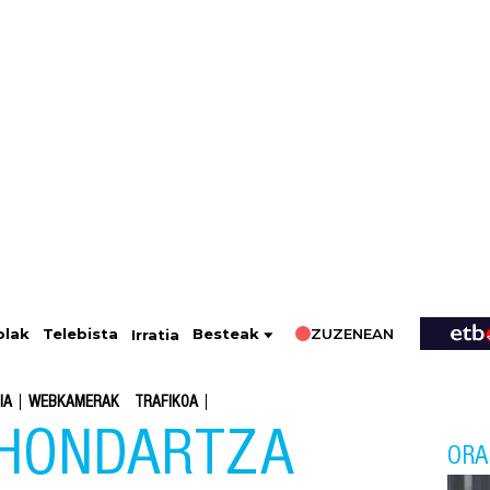
ZUZENEAN
Telebista
Besteak
olak
Irratia
IA
WEBKAMERAK
TRAFIKOA
 HONDARTZA
ORA