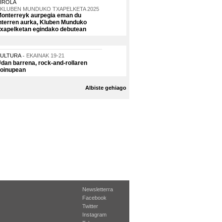
IROLA
KLUBEN MUNDUKO TXAPELKETA 2025
onterreyk aurpegia eman du
nterren aurka, Kluben Munduko
xapelketan egindako debutean
KULTURA
EKAINAK 19-21
dan barrena, rock-and-rollaren
oinupean
Albiste gehiago
Newsletterra
Facebook
Twitter
Instagram