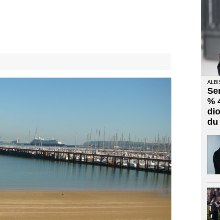
ALBI
Se
% 
di
du