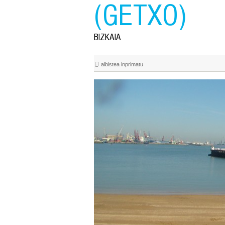
(GETXO)
BIZKAIA
albistea inprimatu