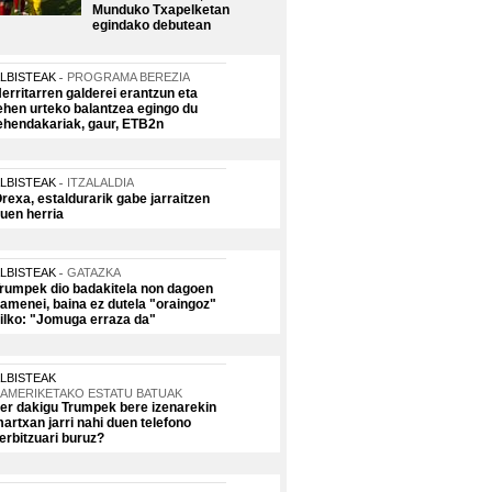
Munduko Txapelketan
egindako debutean
LBISTEAK
PROGRAMA BEREZIA
erritarren galderei erantzun eta
ehen urteko balantzea egingo du
ehendakariak, gaur, ETB2n
LBISTEAK
ITZALALDIA
rexa, estaldurarik gabe jarraitzen
uen herria
LBISTEAK
GATAZKA
rumpek dio badakitela non dagoen
amenei, baina ez dutela "oraingoz"
ilko: "Jomuga erraza da"
LBISTEAK
AMERIKETAKO ESTATU BATUAK
er dakigu Trumpek bere izenarekin
artxan jarri nahi duen telefono
erbitzuari buruz?