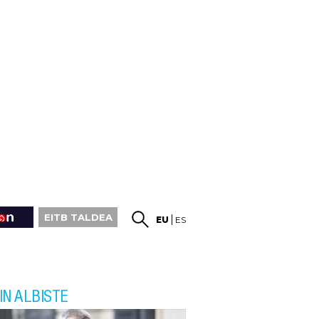
EITB TALDEA
EU
ES
IN ALBISTE