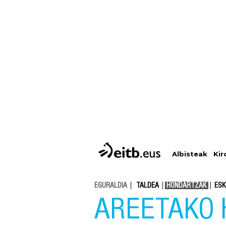
Albisteak
Kir
EGURALDIA
TALDEA
HONDARTZAK
ESK
AREETAKO