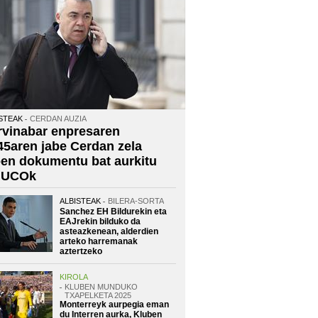
STEAK
CERDAN AUZIA
rvinabar enpresaren
45aren jabe Cerdan zela
oen dokumentu bat aurkitu
 UCOk
ALBISTEAK
BILERA-SORTA
Sanchez EH Bildurekin eta
EAJrekin bilduko da
asteazkenean, alderdien
arteko harremanak
aztertzeko
KIROLA
KLUBEN MUNDUKO
TXAPELKETA 2025
Monterreyk aurpegia eman
du Interren aurka, Kluben