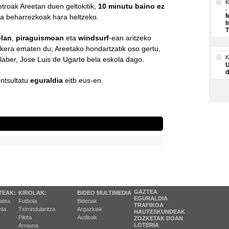
K
troak Areetan duen geltokitik,
10 minutu baino ez
M
ra beharrezkoak hara heltzeko.
I
T
lan
,
piraguismoan
eta
windsurf
-ean aritzeko
kera ematen du; Areetako hondartzatik oso gertu,
laber, Jose Luis de Ugarte bela eskola dago.
U
d
ntsultatu
eguraldia
eitb.eus-en.
GAZTEA
TEAK:
KIROLAK:
BIDEO MULTIMEDIA
EGURALDIA
tatea
Futbola
Bideoak
TRAFIKOA
ia
Txirrindularitza
Argazkiak
HAUTESKUNDEAK
Pilota
Audioak
ZOZKETAK DOAN
LOTERIA
Arrauna