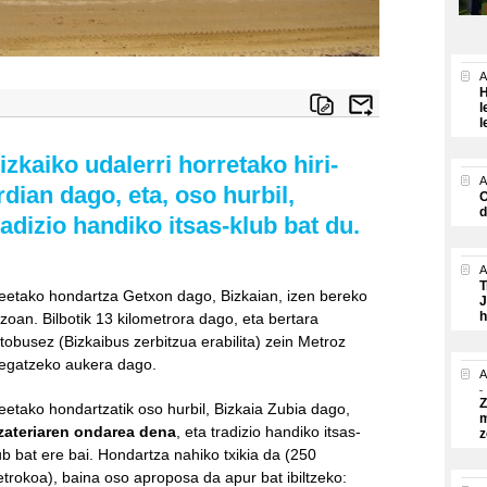
A
H
l
l
izkaiko udalerri horretako hiri-
A
rdian dago, eta, oso hurbil,
O
d
radizio handiko itsas-klub bat du.
A
T
eetako hondartza
Getxo
n dago, Bizkaian, izen bereko
J
h
zoan.
Bilbo
tik 13 kilometrora dago, eta bertara
tobusez (
Bizkaibus
zerbitzua erabilita) zein
Metroz
legatzeko aukera dago.
A
Z
eetako hondartzatik oso hurbil,
Bizkaia Zubia
dago,
m
zateriaren ondarea dena
, eta tradizio handiko itsas-
z
ub bat ere bai. Hondartza nahiko txikia da (250
trokoa), baina oso aproposa da apur bat ibiltzeko: