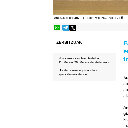
Areetako hondartza, Getxon. Argazkia: Mikel Goñi
B
ZERBITZUAK
e
t
Sorosleek osatutako talde bat:
11:00etatik 20:00etara daude lanean
Hondartzaren inguruan, hiri-
aparkalekuak daude
Ar
au
au
ai
Ar
gi
kl
me