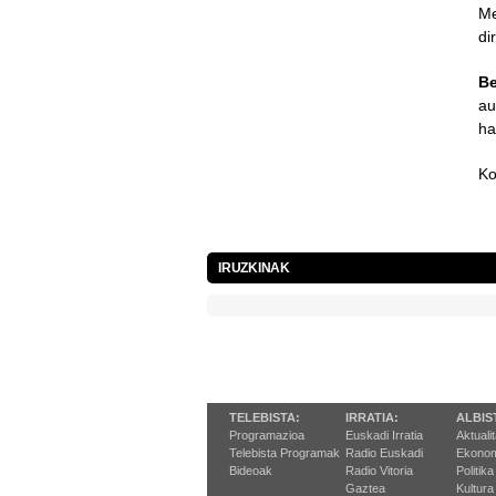
Me
di
Be
au
ha
Ko
IRUZKINAK
TELEBISTA:
IRRATIA:
ALBIS
Programazioa
Euskadi Irratia
Aktuali
Telebista Programak
Radio Euskadi
Ekonom
Bideoak
Radio Vitoria
Politika
Gaztea
Kultura