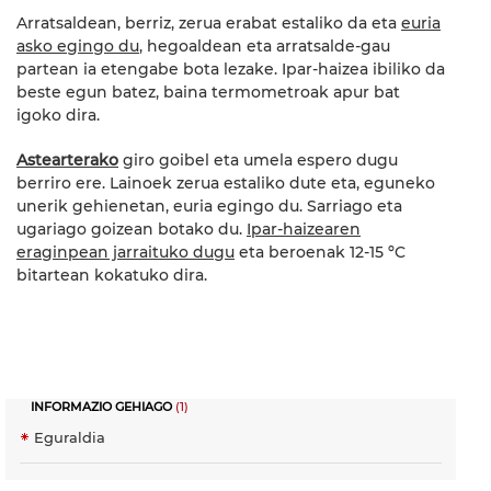
Arratsaldean, berriz, zerua erabat estaliko da eta
euria
asko egingo du
, hegoaldean eta arratsalde-gau
partean ia etengabe bota lezake. Ipar-haizea ibiliko da
beste egun batez, baina termometroak apur bat
igoko dira.
Astearterako
giro goibel eta umela espero dugu
berriro ere. Lainoek zerua estaliko dute eta, eguneko
unerik gehienetan, euria egingo du. Sarriago eta
ugariago goizean botako du.
Ipar-haizearen
eraginpean jarraituko dugu
eta beroenak 12-15 ºC
bitartean kokatuko dira.
INFORMAZIO GEHIAGO
(1)
Eguraldia