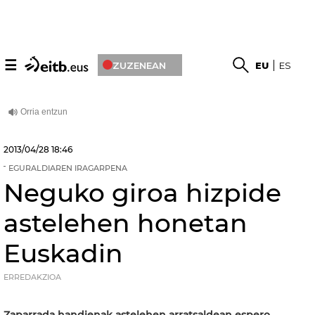
☰
ZUZENEAN
EU
ES
2013/04/28
18:46
EGURALDIAREN IRAGARPENA
Neguko giroa hizpide
astelehen honetan
Euskadin
ERREDAKZIOA