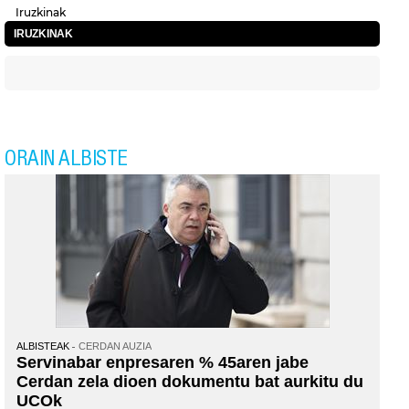
Iruzkinak
IRUZKINAK
ORAIN ALBISTE
ALBISTEAK
CERDAN AUZIA
Servinabar enpresaren % 45aren jabe
Cerdan zela dioen dokumentu bat aurkitu du
UCOk