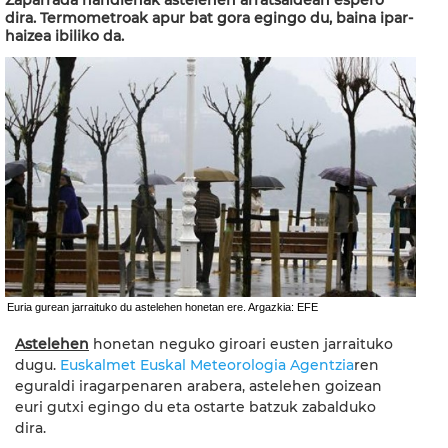
Zaparrada handienak astelehen arratsaldean espero
dira. Termometroak apur bat gora egingo du, baina ipar-
haizea ibiliko da.
Euria gurean jarraituko du astelehen honetan ere. Argazkia: EFE
Astelehen
honetan neguko giroari eusten jarraituko
dugu.
Euskalmet Euskal Meteorologia Agentzia
ren
eguraldi iragarpenaren arabera, astelehen goizean
euri gutxi egingo du eta ostarte batzuk zabalduko
dira.