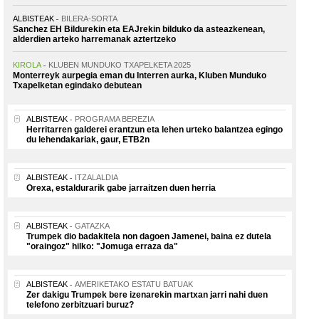
ALBISTEAK
BILERA-SORTA
Sanchez EH Bildurekin eta EAJrekin bilduko da asteazkenean,
alderdien arteko harremanak aztertzeko
KIROLA
KLUBEN MUNDUKO TXAPELKETA 2025
Monterreyk aurpegia eman du Interren aurka, Kluben Munduko
Txapelketan egindako debutean
ALBISTEAK
PROGRAMA BEREZIA
Herritarren galderei erantzun eta lehen urteko balantzea egingo
du lehendakariak, gaur, ETB2n
ALBISTEAK
ITZALALDIA
Orexa, estaldurarik gabe jarraitzen duen herria
ALBISTEAK
GATAZKA
Trumpek dio badakitela non dagoen Jamenei, baina ez dutela
"oraingoz" hilko: "Jomuga erraza da"
ALBISTEAK
AMERIKETAKO ESTATU BATUAK
Zer dakigu Trumpek bere izenarekin martxan jarri nahi duen
telefono zerbitzuari buruz?