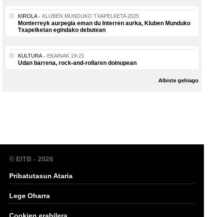
KIROLA
KLUBEN MUNDUKO TXAPELKETA 2025
Monterreyk aurpegia eman du Interren aurka, Kluben Munduko
Txapelketan egindako debutean
KULTURA
EKAINAK 19-21
Udan barrena, rock-and-rollaren doinupean
Albiste gehiago
© EITB - 2026
Pribatutasun Ataria
Lege Oharra
Cookien erabilera