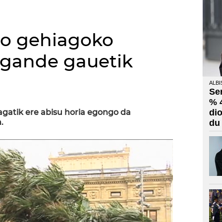
no gehiagoko
igande gauetik
ALBI
Se
% 
uagatik ere abisu horia egongo da
di
.
du