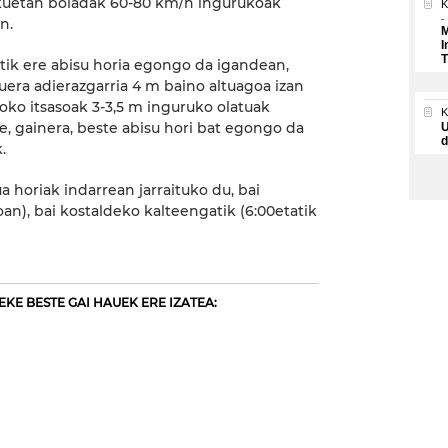
ekuetan boladak 60-80 km/h ingurukoak
K
n.
M
I
T
atik ere abisu horia egongo da igandean,
uera adierazgarria 4 m baino altuagoa izan
ko itsasoak 3-3,5 m inguruko olatuak
te, gainera, beste abisu hori bat egongo da
U
d
.
a horiak indarrean jarraituko du, bai
oan), bai kostaldeko kalteengatik (6:00etatik
KE BESTE GAI HAUEK ERE IZATEA: