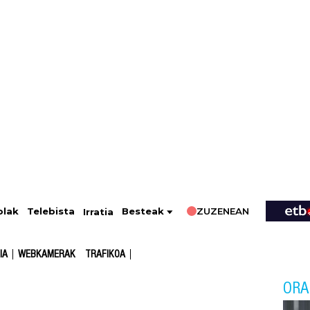
ZUZENEAN
Telebista
Besteak
olak
Irratia
IA
WEBKAMERAK
TRAFIKOA
ORA