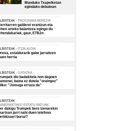
Munduko Txapelketan
egindako debutean
LBISTEAK
PROGRAMA BEREZIA
erritarren galderei erantzun eta
ehen urteko balantzea egingo du
ehendakariak, gaur, ETB2n
LBISTEAK
ITZALALDIA
rexa, estaldurarik gabe jarraitzen
uen herria
LBISTEAK
GATAZKA
rumpek dio badakitela non dagoen
amenei, baina ez dutela "oraingoz"
ilko: "Jomuga erraza da"
LBISTEAK
AMERIKETAKO ESTATU BATUAK
er dakigu Trumpek bere izenarekin
artxan jarri nahi duen telefono
erbitzuari buruz?