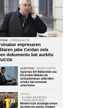
STEAK
CERDAN AUZIA
rvinabar enpresaren
45aren jabe Cerdan zela
oen dokumentu bat aurkitu
 UCOk
ALBISTEAK
BILERA-SORTA
Sanchez EH Bildurekin eta
EAJrekin bilduko da
asteazkenean, alderdien
arteko harremanak
aztertzeko
KIROLA
KLUBEN MUNDUKO
TXAPELKETA 2025
Monterreyk aurpegia eman
du Interren aurka, Kluben