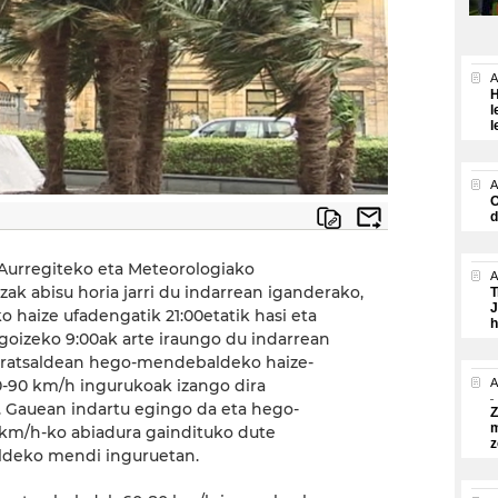
A
H
l
l
A
O
d
i Aurregiteko eta Meteorologiako
A
zak abisu horia jarri du indarrean iganderako,
T
J
o haize ufadengatik 21:00etatik hasi eta
h
goizeko 9:00ak arte iraungo du indarrean
Arratsaldean hego-mendebaldeko haize-
-90 km/h ingurukoak izango dira
A
Gauean indartu egingo da eta hego-
Z
m
km/h-ko abiadura gaindituko dute
z
ldeko mendi inguruetan.