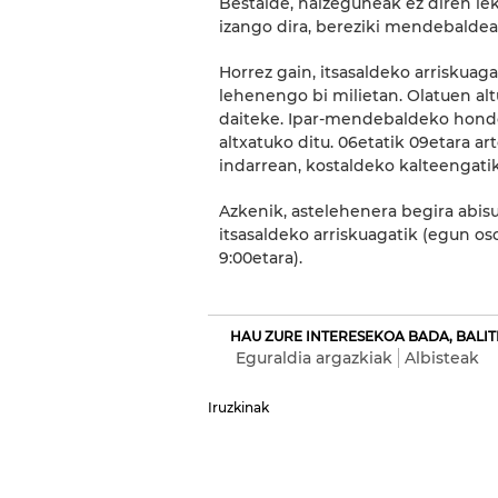
Bestalde, haizeguneak ez diren l
izango dira, bereziki mendebaldea
Horrez gain, itsasaldeko arriskuag
lehenengo bi milietan. Olatuen alt
daiteke. Ipar-mendebaldeko hondo
altxatuko ditu. 06etatik 09etara ar
indarrean, kostaldeko kalteengatik
Azkenik, astelehenera begira abisu
itsasaldeko arriskuagatik (egun os
9:00etara).
HAU ZURE INTERESEKOA BADA, BALITE
Eguraldia argazkiak
Albisteak
Iruzkinak