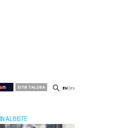
EITB TALDEA
EU
ES
IN ALBISTE