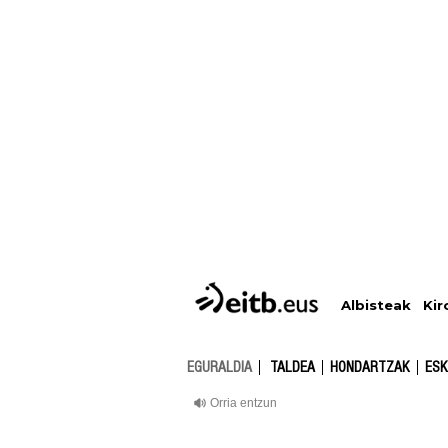
Albisteak
Kir
EGURALDIA
TALDEA
HONDARTZAK
ESK