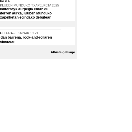
IROLA
KLUBEN MUNDUKO TXAPELKETA 2025
onterreyk aurpegia eman du
nterren aurka, Kluben Munduko
xapelketan egindako debutean
KULTURA
EKAINAK 19-21
dan barrena, rock-and-rollaren
oinupean
Albiste gehiago