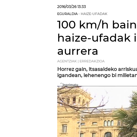
2016/03/26
13:33
EGURALDIA
HAIZE-UFADAK
100 km/h bai
haize-ufadak 
aurrera
AGENTZIAK | ERREDAKZIOA
Horrez gain, itsasaldeko arrisk
igandean, lehenengo bi milietan