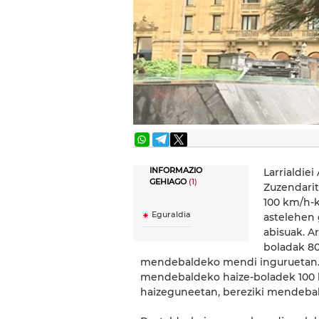
INFORMAZIO
Larrialdie
GEHIAGO
(1)
Zuzendarit
100 km/h-k
Eguraldia
astelehen 
abisuak. 
boladak 80
mendebaldeko mendi inguruetan. 
mendebaldeko haize-boladek 100 
haizeguneetan, bereziki mendeba