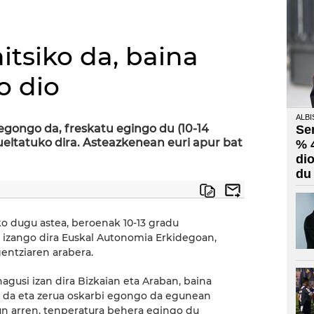
itsiko da, baina
o dio
ALBI
 egongo da, freskatu egingo du (10-14
Se
ueltatuko dira. Asteazkenean euri apur bat
% 
di
du
o dugu astea, beroenak 10-13 gradu
k izango dira Euskal Autonomia Erkidegoan,
gentziaren arabera.
gusi izan dira Bizkaian eta Araban, baina
 da eta zerua oskarbi egongo da egunean
un arren, tenperatura behera egingo du