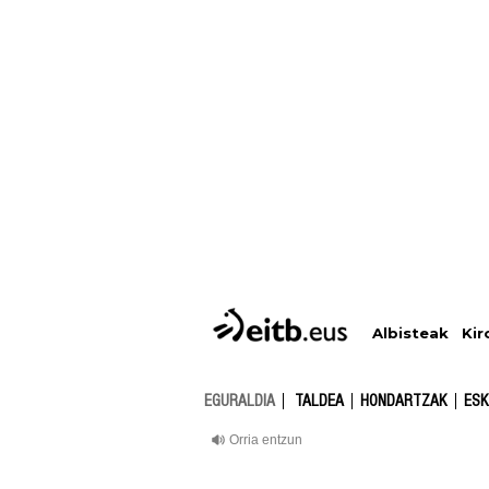
Albisteak
Kir
EGURALDIA
TALDEA
HONDARTZAK
ESK