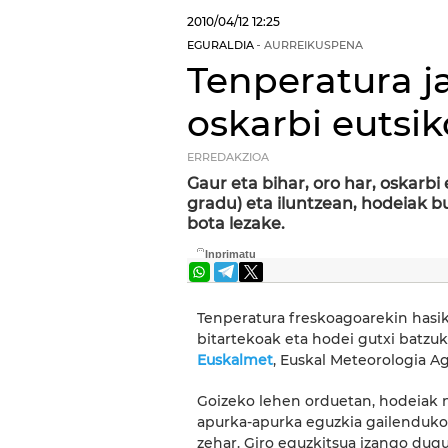
2010/04/12
12:25
EGURALDIA
AURREIKUSPENA
Tenperatura ja
oskarbi eutsik
ERREDAKZIOA
Gaur eta bihar, oro har, oskarbi
gradu) eta iluntzean, hodeiak b
bota lezake.
Tenperatura freskoagoarekin hasik
bitartekoak eta hodei gutxi batzu
Euskalmet
, Euskal Meteorologia A
Goizeko lehen orduetan, hodeiak na
apurka-apurka eguzkia gailenduko
zehar. Giro eguzkitsua izango dug