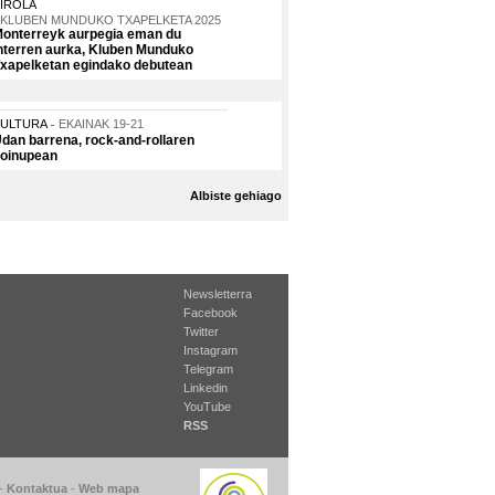
IROLA
KLUBEN MUNDUKO TXAPELKETA 2025
onterreyk aurpegia eman du
nterren aurka, Kluben Munduko
xapelketan egindako debutean
KULTURA
EKAINAK 19-21
dan barrena, rock-and-rollaren
oinupean
Albiste gehiago
Newsletterra
Facebook
Twitter
Instagram
Telegram
Linkedin
YouTube
RSS
-
Kontaktua
-
Web mapa