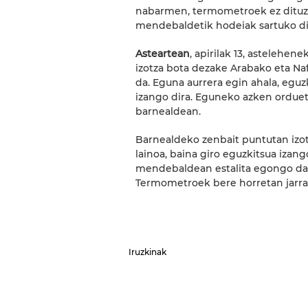
nabarmen, termometroek ez dituzt
mendebaldetik hodeiak sartuko di
Asteartean
, apirilak 13, astelehe
izotza bota dezake Arabako eta Naf
da. Eguna aurrera egin ahala, egu
izango dira. Eguneko azken orduet
barnealdean.
Barnealdeko zenbait puntutan izotz
lainoa, baina giro eguzkitsua iza
mendebaldean estalita egongo da 
Termometroek bere horretan jarra
Iruzkinak