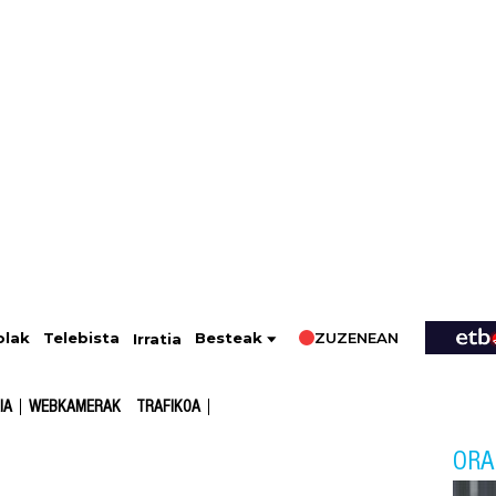
ZUZENEAN
Telebista
Besteak
olak
Irratia
IA
WEBKAMERAK
TRAFIKOA
ORA