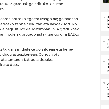
e 10-13 graduak gaindituko. Gauean
ra.
A
nekoaren antzeko egoera izango da; goizaldean
H
arroako zenbait lekutan eta lainoak sortuko
l
l
zkia nagusituko da. Maximoak 13-14 gradukoak
an, hodeiak protagonistak izango dira EAEko
A
O
d
 txikia izan daiteke goizaldean eta behe-
ngo dugu
asteazkenean
. Goizean eta
eta tantaren bat bota dezake.
A
T
ituko dute.
J
h
A
Z
m
z