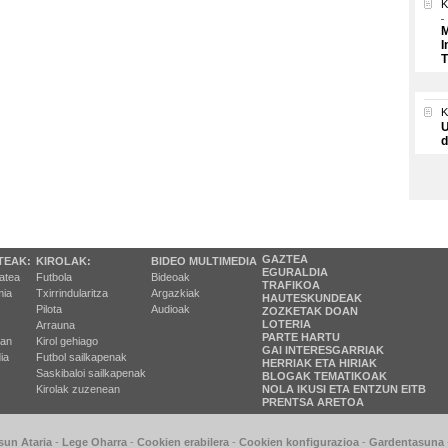
K
M
I
T
U
d
GAZTEA
TEAK:
KIROLAK:
BIDEO MULTIMEDIA
EGURALDIA
tatea
Futbola
Bideoak
TRAFIKOA
ia
Txirrindularitza
Argazkiak
HAUTESKUNDEAK
Pilota
Audioak
ZOZKETAK DOAN
LOTERIA
Arrauna
PARTE HARTU
ran
Kirol gehiago
GAI INTERESGARRIAK
ia
Futbol sailkapenak
HERRIAK ETA HIRIAK
Saskibaloi sailkapenak
BLOGAK TEMATIKOAK
Kirolak zuzenean
NOLA IKUSI ETA ENTZUN EITB
PRENTSA ARETOA
sun Ataria
-
Lege Oharra
-
Cookien erabilera
-
Cookien konfigurazioa
-
Gardentasuna