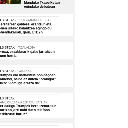
Munduko Txapelketan
egindako debutean
LBISTEAK
PROGRAMA BEREZIA
erritarren galderei erantzun eta
ehen urteko balantzea egingo du
ehendakariak, gaur, ETB2n
LBISTEAK
ITZALALDIA
rexa, estaldurarik gabe jarraitzen
uen herria
LBISTEAK
GATAZKA
rumpek dio badakitela non dagoen
amenei, baina ez dutela "oraingoz"
ilko: "Jomuga erraza da"
LBISTEAK
AMERIKETAKO ESTATU BATUAK
er dakigu Trumpek bere izenarekin
artxan jarri nahi duen telefono
erbitzuari buruz?