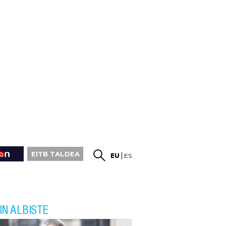
EITB TALDEA
EU
ES
IN ALBISTE