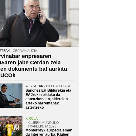
STEAK
CERDAN AUZIA
rvinabar enpresaren
45aren jabe Cerdan zela
oen dokumentu bat aurkitu
 UCOk
ALBISTEAK
BILERA-SORTA
Sanchez EH Bildurekin eta
EAJrekin bilduko da
asteazkenean, alderdien
arteko harremanak
aztertzeko
KIROLA
KLUBEN MUNDUKO
TXAPELKETA 2025
Monterreyk aurpegia eman
du Interren aurka, Kluben