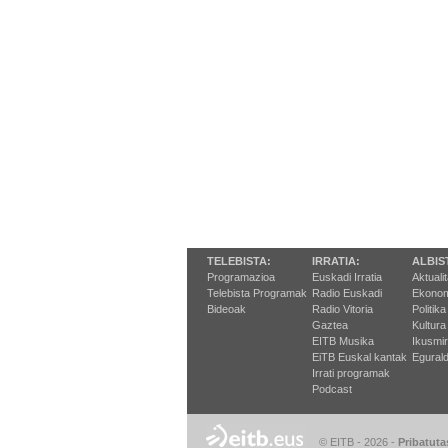
TELEBISTA:
IRRATIA:
ALBIS
Programazioa
Euskadi Irratia
Aktuali
Telebista Programak
Radio Euskadi
Ekonom
Bideoak
Radio Vitoria
Politika
Gaztea
Kultura
EITB Musika
Ikusmi
EiTB Euskal kantak
Egurald
Irrati programak
Podcast
© EITB - 2026
-
Pribatuta