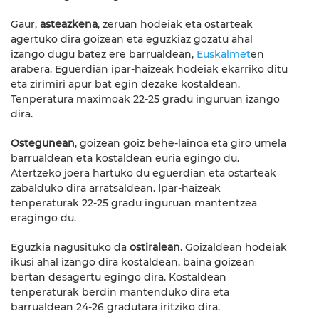
Gaur,
asteazkena
, zeruan hodeiak eta ostarteak
agertuko dira goizean eta eguzkiaz gozatu ahal
izango dugu batez ere barrualdean,
Euskalmet
en
arabera. Eguerdian ipar-haizeak hodeiak ekarriko ditu
eta zirimiri apur bat egin dezake kostaldean.
Tenperatura maximoak 22-25 gradu inguruan izango
dira.
Ostegunean
, goizean goiz behe-lainoa eta giro umela
barrualdean eta kostaldean euria egingo du.
Atertzeko joera hartuko du eguerdian eta ostarteak
zabalduko dira arratsaldean. Ipar-haizeak
tenperaturak 22-25 gradu inguruan mantentzea
eragingo du.
Eguzkia nagusituko da
ostiralean
. Goizaldean hodeiak
ikusi ahal izango dira kostaldean, baina goizean
bertan desagertu egingo dira. Kostaldean
tenperaturak berdin mantenduko dira eta
barrualdean 24-26 gradutara iritziko dira.