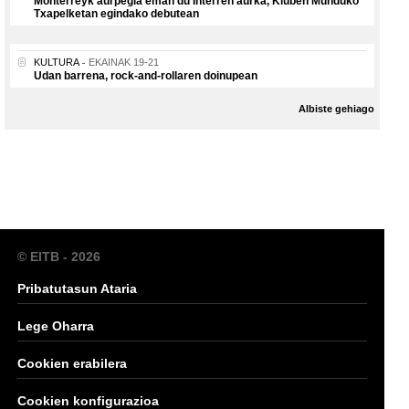
Monterreyk aurpegia eman du Interren aurka, Kluben Munduko
Txapelketan egindako debutean
KULTURA
EKAINAK 19-21
Udan barrena, rock-and-rollaren doinupean
Albiste gehiago
© EITB - 2026
Pribatutasun Ataria
Lege Oharra
Cookien erabilera
Cookien konfigurazioa