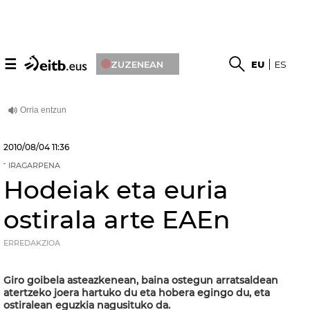
☰
ZUZENEAN
EU
ES
2010/08/04
11:36
IRAGARPENA
Hodeiak eta euria
ostirala arte EAEn
ERREDAKZIOA
Giro goibela asteazkenean, baina ostegun arratsaldean
atertzeko joera hartuko du eta hobera egingo du, eta
ostiralean eguzkia nagusituko da.