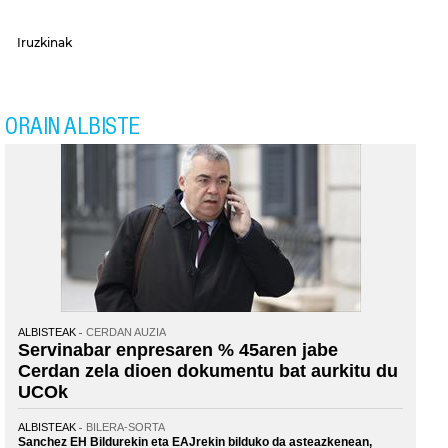
Iruzkinak
ORAIN ALBISTE
ALBISTEAK
CERDAN AUZIA
Servinabar enpresaren % 45aren jabe
Cerdan zela dioen dokumentu bat aurkitu du
UCOk
ALBISTEAK
BILERA-SORTA
Sanchez EH Bildurekin eta EAJrekin bilduko da asteazkenean,