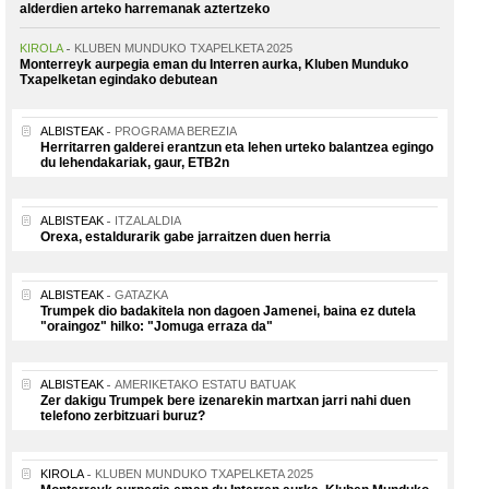
alderdien arteko harremanak aztertzeko
KIROLA
KLUBEN MUNDUKO TXAPELKETA 2025
Monterreyk aurpegia eman du Interren aurka, Kluben Munduko
Txapelketan egindako debutean
ALBISTEAK
PROGRAMA BEREZIA
Herritarren galderei erantzun eta lehen urteko balantzea egingo
du lehendakariak, gaur, ETB2n
ALBISTEAK
ITZALALDIA
Orexa, estaldurarik gabe jarraitzen duen herria
ALBISTEAK
GATAZKA
Trumpek dio badakitela non dagoen Jamenei, baina ez dutela
"oraingoz" hilko: "Jomuga erraza da"
ALBISTEAK
AMERIKETAKO ESTATU BATUAK
Zer dakigu Trumpek bere izenarekin martxan jarri nahi duen
telefono zerbitzuari buruz?
KIROLA
KLUBEN MUNDUKO TXAPELKETA 2025