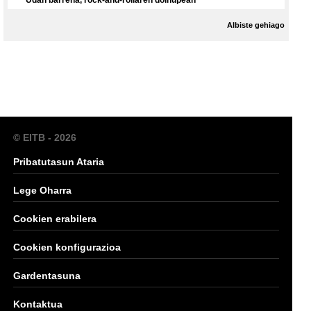
Udan barrena, rock-and-rollaren doinupean
Albiste gehiago
© EITB - 2026
Pribatutasun Ataria
Lege Oharra
Cookien erabilera
Cookien konfigurazioa
Gardentasuna
Kontaktua