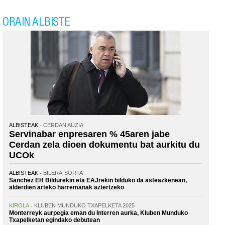
ORAIN ALBISTE
ALBISTEAK
CERDAN AUZIA
Servinabar enpresaren % 45aren jabe
Cerdan zela dioen dokumentu bat aurkitu du
UCOk
ALBISTEAK
BILERA-SORTA
Sanchez EH Bildurekin eta EAJrekin bilduko da asteazkenean,
alderdien arteko harremanak aztertzeko
KIROLA
KLUBEN MUNDUKO TXAPELKETA 2025
Monterreyk aurpegia eman du Interren aurka, Kluben Munduko
Txapelketan egindako debutean