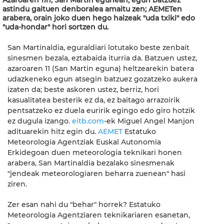
Azaroaren 11n, San Martin egunean, egun batzuez
astindu gaituen denboralea amaitu zen; AEMETen
arabera, orain joko duen hego haizeak "uda txiki" edo
"uda-hondar" hori sortzen du.
San Martinaldia, eguraldiari lotutako beste zenbait
sinesmen bezala, eztabaida iturria da. Batzuen ustez,
azaroaren 11 (San Martin eguna) heltzearekin batera
udazkeneko egun atsegin batzuez gozatzeko aukera
izaten da; beste askoren ustez, berriz, hori
kasualitatea besterik ez da, ez baitago arrazoirik
pentsatzeko ez duela euririk egingo edo giro hotzik
ez dugula izango.
eitb.com
-ek Miguel Angel Manjon
adituarekin hitz egin du.
AEMET
Estatuko
Meteorologia Agentziak Euskal Autonomia
Erkidegoan duen meteorologia teknikari honen
arabera, San Martinaldia bezalako sinesmenak
"jendeak meteorologiaren beharra zuenean" hasi
ziren.
Zer esan nahi du "behar" horrek? Estatuko
Meteorologia Agentziaren teknikariaren esanetan,