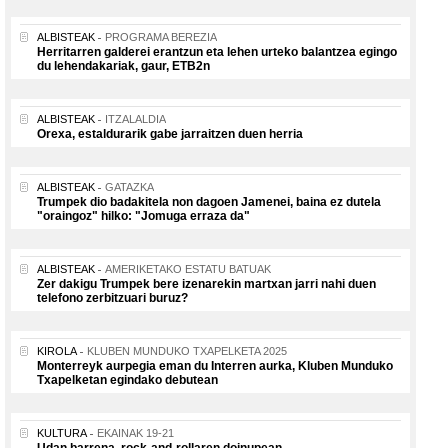
ALBISTEAK
PROGRAMA BEREZIA
Herritarren galderei erantzun eta lehen urteko balantzea egingo
du lehendakariak, gaur, ETB2n
ALBISTEAK
ITZALALDIA
Orexa, estaldurarik gabe jarraitzen duen herria
ALBISTEAK
GATAZKA
Trumpek dio badakitela non dagoen Jamenei, baina ez dutela
"oraingoz" hilko: "Jomuga erraza da"
ALBISTEAK
AMERIKETAKO ESTATU BATUAK
Zer dakigu Trumpek bere izenarekin martxan jarri nahi duen
telefono zerbitzuari buruz?
KIROLA
KLUBEN MUNDUKO TXAPELKETA 2025
Monterreyk aurpegia eman du Interren aurka, Kluben Munduko
Txapelketan egindako debutean
KULTURA
EKAINAK 19-21