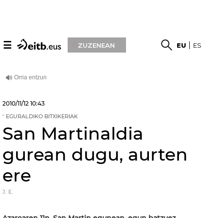
☰
ZUZENEAN
EU
ES
2010/11/12
10:43
EGURALDIKO BITXIKERIAK
San Martinaldia
gurean dugu, aurten
ere
J. E.