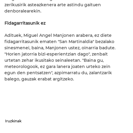
zerikusirik asteazkenera arte astindu gaituen
denboralearekin.
Fidagarritasunik ez
Adituek, Miguel Angel Manjonen arabera, ez diete
fidagarritasunik ematen "San Martinaldia" bezalako
sinesmenei, baina, Manjonen ustez, oinarria badute.
"Horien jatorria bizi-esperientzian dago", zenbait
urtetan zehar ikusitako seinaleetan. "Baina gu,
meteorologook, ez gara lanera joaten urteko zein
egun den pentsatzen", azpimarratu du, zalantzarik
balego, gauzak erabat argitzeko.
Iruzkinak