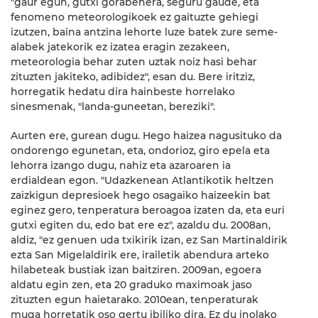
"gaur egun, gutxi gorabehera, seguru gaude, eta
fenomeno meteorologikoek ez gaituzte gehiegi
izutzen, baina antzina lehorte luze batek zure seme-
alabek jatekorik ez izatea eragin zezakeen,
meteorologia behar zuten uztak noiz hasi behar
zituzten jakiteko, adibidez", esan du. Bere iritziz,
horregatik hedatu dira hainbeste horrelako
sinesmenak, "landa-guneetan, bereziki".
Aurten ere, gurean dugu. Hego haizea nagusituko da
ondorengo egunetan, eta, ondorioz, giro epela eta
lehorra izango dugu, nahiz eta azaroaren ia
erdialdean egon. "Udazkenean Atlantikotik heltzen
zaizkigun depresioek hego osagaiko haizeekin bat
eginez gero, tenperatura beroagoa izaten da, eta euri
gutxi egiten du, edo bat ere ez", azaldu du. 2008an,
aldiz, "ez genuen uda txikirik izan, ez San Martinaldirik
ezta San Migelaldirik ere, irailetik abendura arteko
hilabeteak bustiak izan baitziren. 2009an, egoera
aldatu egin zen, eta 20 graduko maximoak jaso
zituzten egun haietarako. 2010ean, tenperaturak
muga horretatik oso gertu ibiliko dira. Ez du inolako