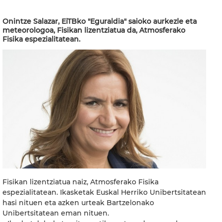
Onintze Salazar, EiTBko "Eguraldia" saioko aurkezle eta
meteorologoa, Fisikan lizentziatua da, Atmosferako
Fisika espezialitatean.
Fisikan lizentziatua naiz, Atmosferako Fisika
espezialitatean. Ikasketak Euskal Herriko Unibertsitatean
hasi nituen eta azken urteak Bartzelonako
Unibertsitatean eman nituen.