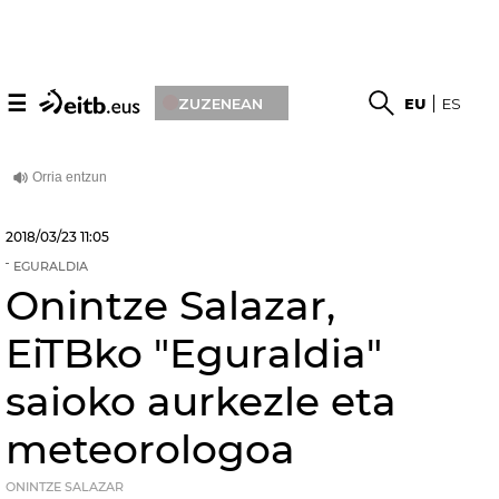
☰
ZUZENEAN
EU
ES
2018/03/23
11:05
EGURALDIA
Onintze Salazar,
EiTBko "Eguraldia"
saioko aurkezle eta
meteorologoa
ONINTZE SALAZAR