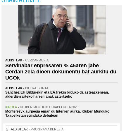
ORAIN ALBISTE
ALBISTEAK
CERDAN AUZIA
Servinabar enpresaren % 45aren jabe
Cerdan zela dioen dokumentu bat aurkitu du
UCOk
ALBISTEAK
BILERA-SORTA
Sanchez EH Bildurekin eta EAJrekin bilduko da asteazkenean,
alderdien arteko harremanak aztertzeko
KIROLA
KLUBEN MUNDUKO TXAPELKETA 2025
Monterreyk aurpegia eman du Interren aurka, Kluben Munduko
Txapelketan egindako debutean
ALBISTEAK
PROGRAMA BEREZIA