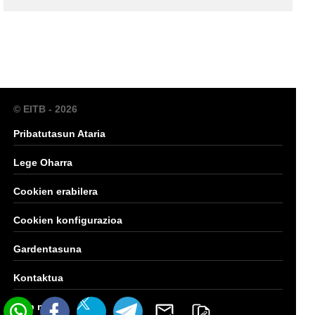
© EITB - 2026
Pribatutasun Ataria
Lege Oharra
Cookien erabilera
Cookien konfigurazioa
Gardentasuna
Kontaktua
Web mapa