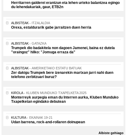
Herritarren galderei erantzun eta lehen urteko balantzea egingo
du lehendakariak, gaur, ETB2n
ALBISTEAK
ITZALALDIA
Orexa, estaldurarik gabe jarraitzen duen herria
ALBISTEAK
GATAZKA
Trumpek dio badakitela non dagoen Jamenei, baina ez dutela
"oraingoz" hilko: "Jomuga erraza da"
ALBISTEAK
AMERIKETAKO ESTATU BATUAK
Zer dakigu Trumpek bere izenarekin martxan jarri nahi duen
telefono zerbitzuari buruz?
KIROLA
KLUBEN MUNDUKO TXAPELKETA 2025
Monterreyk aurpegia eman du Interren aurka, Kluben Munduko
Txapelketan egindako debutean
KULTURA
EKAINAK 19-21
Udan barrena, rock-and-rollaren doinupean
Albiste gehiago