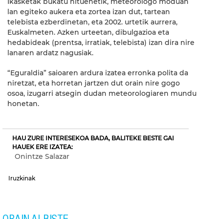
Ikasketak bukatu nituenetik, meteorologo moduan
lan egiteko aukera eta zortea izan dut, tartean
telebista ezberdinetan, eta 2002. urtetik aurrera,
Euskalmeten. Azken urteetan, dibulgazioa eta
hedabideak (prentsa, irratiak, telebista) izan dira nire
lanaren ardatz nagusiak.
“Eguraldia” saioaren ardura izatea erronka polita da
niretzat, eta horretan jartzen dut orain nire gogo
osoa, izugarri atsegin dudan meteorologiaren mundu
honetan.
HAU ZURE INTERESEKOA BADA, BALITEKE BESTE GAI
HAUEK ERE IZATEA:
Onintze Salazar
Iruzkinak