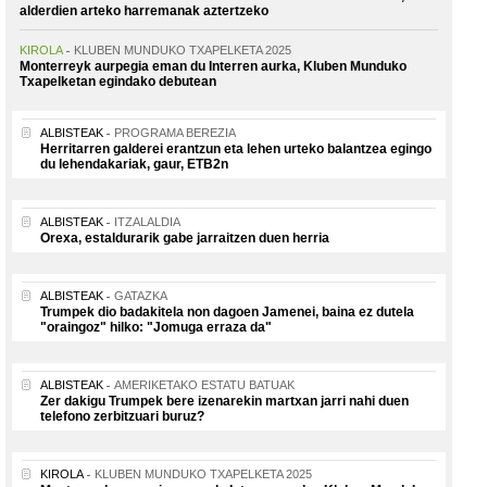
alderdien arteko harremanak aztertzeko
KIROLA
KLUBEN MUNDUKO TXAPELKETA 2025
Monterreyk aurpegia eman du Interren aurka, Kluben Munduko
Txapelketan egindako debutean
ALBISTEAK
PROGRAMA BEREZIA
Herritarren galderei erantzun eta lehen urteko balantzea egingo
du lehendakariak, gaur, ETB2n
ALBISTEAK
ITZALALDIA
Orexa, estaldurarik gabe jarraitzen duen herria
ALBISTEAK
GATAZKA
Trumpek dio badakitela non dagoen Jamenei, baina ez dutela
"oraingoz" hilko: "Jomuga erraza da"
ALBISTEAK
AMERIKETAKO ESTATU BATUAK
Zer dakigu Trumpek bere izenarekin martxan jarri nahi duen
telefono zerbitzuari buruz?
KIROLA
KLUBEN MUNDUKO TXAPELKETA 2025