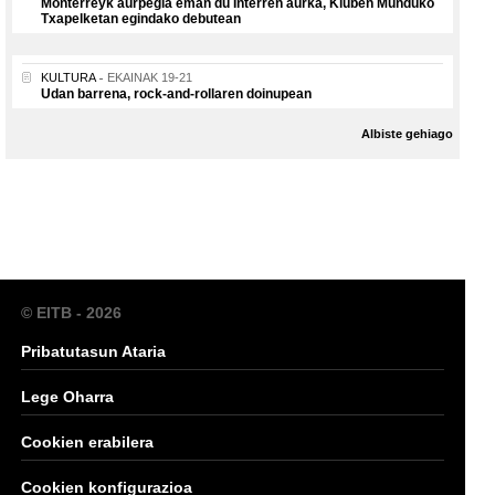
Monterreyk aurpegia eman du Interren aurka, Kluben Munduko
Txapelketan egindako debutean
KULTURA
EKAINAK 19-21
Udan barrena, rock-and-rollaren doinupean
Albiste gehiago
© EITB - 2026
Pribatutasun Ataria
Lege Oharra
Cookien erabilera
Cookien konfigurazioa