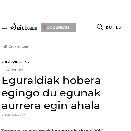
☰
ZUZENEAN
EU
ES
2011/06/18
07:43
EGURALDIA
Eguraldiak hobera
egingo du egunak
aurrera egin ahala
ERREDAKZIOA