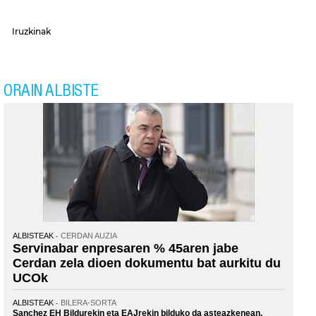
Iruzkinak
ORAIN ALBISTE
ALBISTEAK
CERDAN AUZIA
Servinabar enpresaren % 45aren jabe
Cerdan zela dioen dokumentu bat aurkitu du
UCOk
ALBISTEAK
BILERA-SORTA
Sanchez EH Bildurekin eta EAJrekin bilduko da asteazkenean,