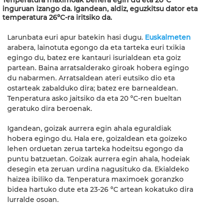
Tenperatura maximoak behera egin du eta 20ºC
inguruan izango da. Igandean, aldiz, eguzkitsu dator eta
temperatura 26ºC-ra iritsiko da.
Larunbata euri apur batekin hasi dugu.
Euskalmeten
arabera, lainotuta egongo da eta tarteka euri txikia
egingo du, batez ere kantauri isurialdean eta goiz
partean. Baina arratsalderako giroak hobera egingo
du nabarmen. Arratsaldean ateri eutsiko dio eta
ostarteak zabalduko dira; batez ere barnealdean.
Tenperatura asko jaitsiko da eta 20 ºC-ren bueltan
geratuko dira beroenak.
Igandean, goizak aurrera egin ahala eguraldiak
hobera egingo du. Hala ere, goizaldean eta goizeko
lehen orduetan zerua tarteka hodeitsu egongo da
puntu batzuetan. Goizak aurrera egin ahala, hodeiak
desegin eta zeruan urdina nagusituko da. Ekialdeko
haizea ibiliko da. Tenperatura maximoek goranzko
bidea hartuko dute eta 23-26 ºC artean kokatuko dira
lurralde osoan.