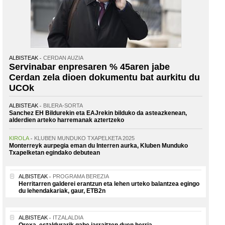
ALBISTEAK
CERDAN AUZIA
Servinabar enpresaren % 45aren jabe
Cerdan zela dioen dokumentu bat aurkitu du
UCOk
ALBISTEAK
BILERA-SORTA
Sanchez EH Bildurekin eta EAJrekin bilduko da asteazkenean,
alderdien arteko harremanak aztertzeko
KIROLA
KLUBEN MUNDUKO TXAPELKETA 2025
Monterreyk aurpegia eman du Interren aurka, Kluben Munduko
Txapelketan egindako debutean
ALBISTEAK
PROGRAMA BEREZIA
Herritarren galderei erantzun eta lehen urteko balantzea egingo
du lehendakariak, gaur, ETB2n
ALBISTEAK
ITZALALDIA