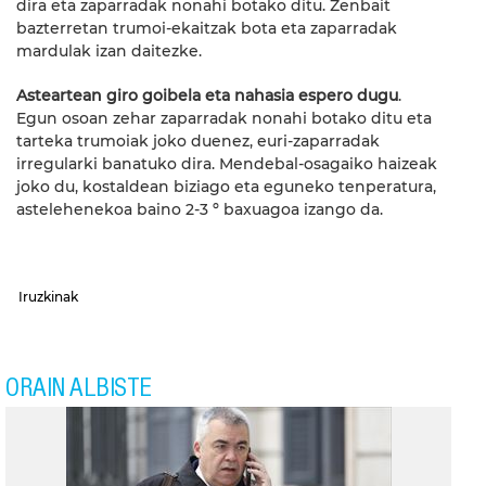
dira eta zaparradak nonahi botako ditu. Zenbait
bazterretan trumoi-ekaitzak bota eta zaparradak
mardulak izan daitezke.
Asteartean giro goibela eta nahasia espero dugu
.
Egun osoan zehar zaparradak nonahi botako ditu eta
tarteka trumoiak joko duenez, euri-zaparradak
irregularki banatuko dira. Mendebal-osagaiko haizeak
joko du, kostaldean biziago eta eguneko tenperatura,
astelehenekoa baino 2-3 º baxuagoa izango da.
Iruzkinak
ORAIN ALBISTE