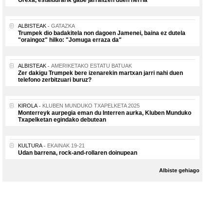
Orexa, estaldurarik gabe jarraitzen duen herria
ALBISTEAK
GATAZKA
Trumpek dio badakitela non dagoen Jamenei, baina ez dutela
"oraingoz" hilko: "Jomuga erraza da"
ALBISTEAK
AMERIKETAKO ESTATU BATUAK
Zer dakigu Trumpek bere izenarekin martxan jarri nahi duen
telefono zerbitzuari buruz?
KIROLA
KLUBEN MUNDUKO TXAPELKETA 2025
Monterreyk aurpegia eman du Interren aurka, Kluben Munduko
Txapelketan egindako debutean
KULTURA
EKAINAK 19-21
Udan barrena, rock-and-rollaren doinupean
Albiste gehiago