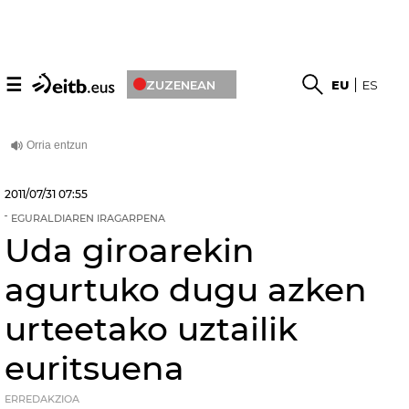
☰
ZUZENEAN
EU
ES
2011/07/31
07:55
EGURALDIAREN IRAGARPENA
Uda giroarekin
agurtuko dugu azken
urteetako uztailik
euritsuena
ERREDAKZIOA