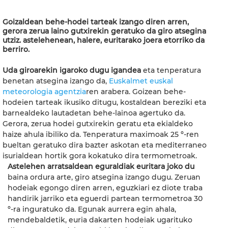
Goizaldean behe-hodei tarteak izango diren arren,
gerora zerua laino gutxirekin geratuko da giro atsegina
utziz. astelehenean, halere, euritarako joera etorriko da
berriro.
Uda giroarekin igaroko dugu igandea
eta tenperatura
benetan atsegina izango da,
Euskalmet euskal
meteorologia agentzia
ren arabera. Goizean behe-
hodeien tarteak ikusiko ditugu, kostaldean bereziki eta
barnealdeko lautadetan behe-lainoa agertuko da.
Gerora, zerua hodei gutxirekin geratu eta ekialdeko
haize ahula ibiliko da. Tenperatura maximoak 25 º-ren
bueltan geratuko dira bazter askotan eta mediterraneo
isurialdean hortik gora kokatuko dira termometroak.
Astelehen arratsaldean eguraldiak euritara joko du
baina ordura arte, giro atsegina izango dugu. Zeruan
hodeiak egongo diren arren, eguzkiari ez diote traba
handirik jarriko eta eguerdi partean termometroa 30
º-ra inguratuko da. Egunak aurrera egin ahala,
mendebaldetik, euria dakarten hodeiak ugarituko