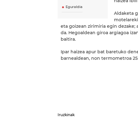
haizea ibil
Eguraldia
Aldaketa g
motelareki
eta goizean zirimiria egin dezake;
da. Hegoaldean giroa argiagoa iza
baitira.
Ipar haizea apur bat baretuko dene
barnealdean, non termometroa 25 
Iruzkinak