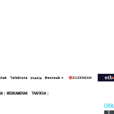
ZUZENEAN
Telebista
Besteak
olak
Irratia
IA
WEBKAMERAK
TRAFIKOA
ORA