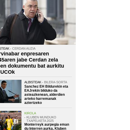
STEAK
CERDAN AUZIA
rvinabar enpresaren
45aren jabe Cerdan zela
oen dokumentu bat aurkitu
 UCOk
ALBISTEAK
BILERA-SORTA
Sanchez EH Bildurekin eta
EAJrekin bilduko da
asteazkenean, alderdien
arteko harremanak
aztertzeko
KIROLA
KLUBEN MUNDUKO
TXAPELKETA 2025
Monterreyk aurpegia eman
du Interren aurka, Kluben