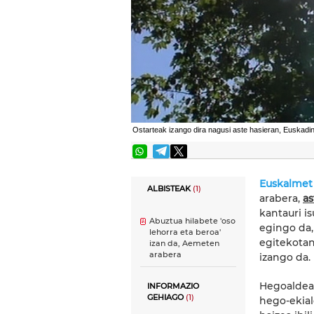
Ostarteak izango dira nagusi aste hasieran, Euskadin
Euskalmet
ALBISTEAK
(1)
arabera,
a
kantauri i
Abuztua hilabete 'oso
egingo da,
lehorra eta beroa'
egitekotan
izan da, Aemeten
arabera
izango da.
Hegoaldean
INFORMAZIO
GEHIAGO
(1)
hego-ekial