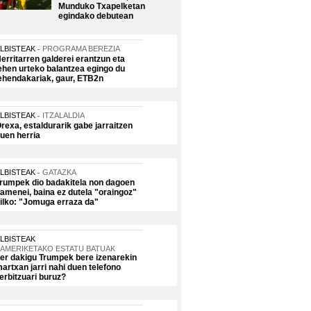
Munduko Txapelketan
egindako debutean
LBISTEAK
PROGRAMA BEREZIA
erritarren galderei erantzun eta
ehen urteko balantzea egingo du
ehendakariak, gaur, ETB2n
LBISTEAK
ITZALALDIA
rexa, estaldurarik gabe jarraitzen
uen herria
LBISTEAK
GATAZKA
rumpek dio badakitela non dagoen
amenei, baina ez dutela "oraingoz"
ilko: "Jomuga erraza da"
LBISTEAK
AMERIKETAKO ESTATU BATUAK
er dakigu Trumpek bere izenarekin
artxan jarri nahi duen telefono
erbitzuari buruz?