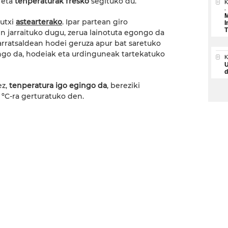
i eta
tenperaturak fresko
segituko du.
K
M
utxi
astearterako
. Ipar partean giro
I
T
n jarraituko dugu, zerua lainotuta egongo da
 arratsaldean hodei geruza apur bat saretuko
ngo da, hodeiak eta urdinguneak tartekatuko
U
d
z,
tenperatura igo egingo da
, bereziki
ºC-ra gerturatuko den.