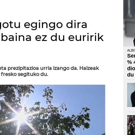
otu egingo dira
 baina ez du euririk
ALBI
Se
% 
eta prezipitazioa urria izango da. Haizeak
di
 fresko segituko du.
du