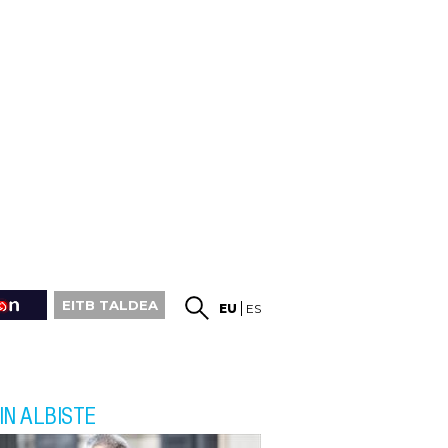
EITB TALDEA
EU
ES
IN ALBISTE