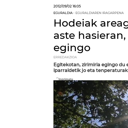
2012/09/02
16:05
EGURALDIA
EGURALDIAREN IRAGARPENA
Hodeiak areag
aste hasieran,
egingo
ERREDAKZIOA
Egitekotan, zirimiria egingo du 
iparraldetik jo eta tenperaturak