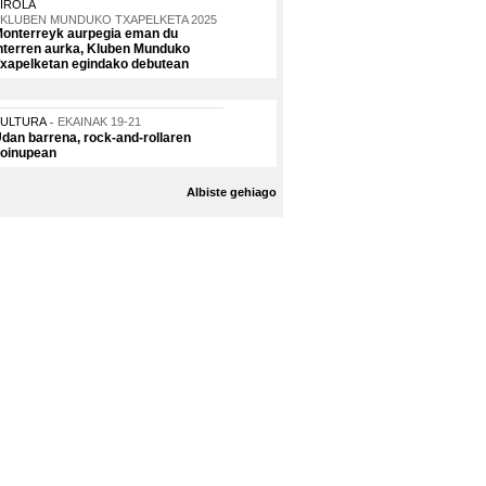
IROLA
KLUBEN MUNDUKO TXAPELKETA 2025
onterreyk aurpegia eman du
nterren aurka, Kluben Munduko
xapelketan egindako debutean
KULTURA
EKAINAK 19-21
dan barrena, rock-and-rollaren
oinupean
Albiste gehiago