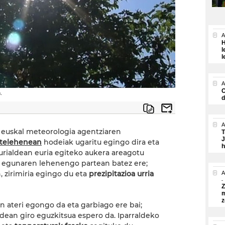
A
H
l
l
A
O
.
d
A
euskal meteorologia agentziaren
T
J
stelehenean
hodeiak ugaritu egingo dira eta
h
surialdean euria egiteko aukera areagotu
 egunaren lehenengo partean batez ere;
, zirimiria egingo du eta
prezipitazioa urria
A
Z
m
z
 ateri egongo da eta garbiago ere bai;
dean giro eguzkitsua espero da. Iparraldeko