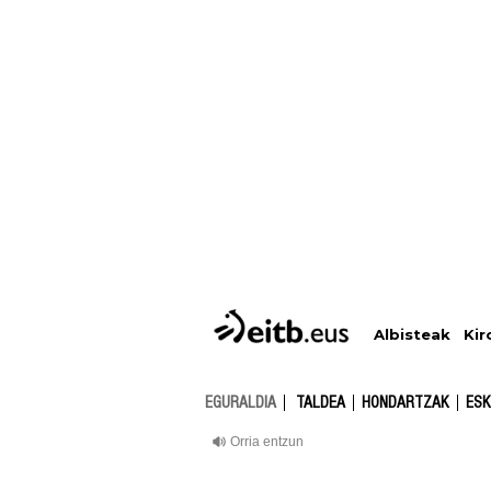
Albisteak
Kir
EGURALDIA
TALDEA
HONDARTZAK
ESK