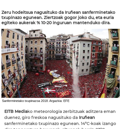
Zeru hodeitsua nagusituko da Iruñean sanferminetako
txupinazo egunean. Ziertzoak gogor joko du, eta euria
egiteko aukerak % 10-20 inguruan mantenduko dira.
Sanferminetako txupinazoa 2018. Argazkia: EFE
EITB Media
ko meteorologia zerbitzuak aditzera eman
duenez, giro freskoa nagusituko da
Iruñean
sanferminetako txupinazo egunean. 14ºC-koak izango