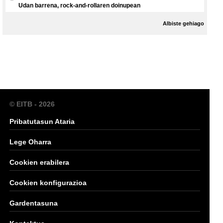
Udan barrena, rock-and-rollaren doinupean
Albiste gehiago
© EITB - 2026
Pribatutasun Ataria
Lege Oharra
Cookien erabilera
Cookien konfigurazioa
Gardentasuna