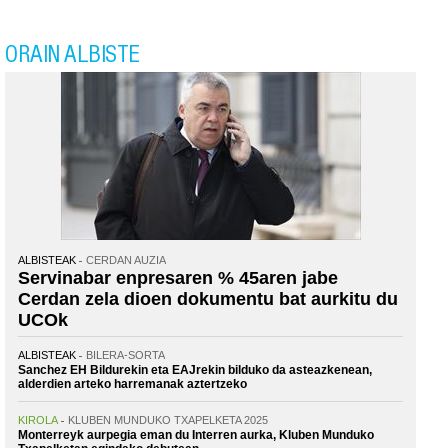
ORAIN ALBISTE
ALBISTEAK
CERDAN AUZIA
Servinabar enpresaren % 45aren jabe
Cerdan zela dioen dokumentu bat aurkitu du
UCOk
ALBISTEAK
BILERA-SORTA
Sanchez EH Bildurekin eta EAJrekin bilduko da asteazkenean,
alderdien arteko harremanak aztertzeko
KIROLA
KLUBEN MUNDUKO TXAPELKETA 2025
Monterreyk aurpegia eman du Interren aurka, Kluben Munduko