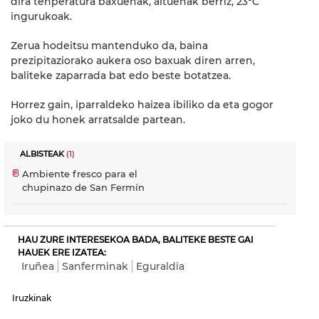
dira tenperatura baxuenak, altuenak berriz, 23ºC
ingurukoak.
Zerua hodeitsu mantenduko da, baina
prezipitaziorako aukera oso baxuak diren arren,
baliteke zaparrada bat edo beste botatzea.
Horrez gain, iparraldeko haizea ibiliko da eta gogor
joko du honek arratsalde partean.
ALBISTEAK
(1)
Ambiente fresco para el
chupinazo de San Fermín
HAU ZURE INTERESEKOA BADA, BALITEKE BESTE GAI
HAUEK ERE IZATEA:
Iruñea
Sanferminak
Eguraldia
Iruzkinak