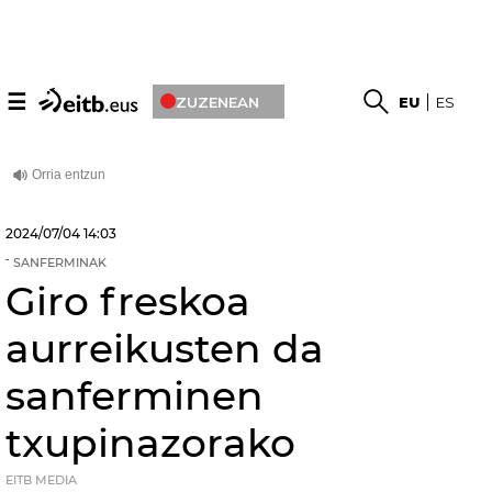
☰
ZUZENEAN
EU
ES
2024/07/04
14:03
SANFERMINAK
Giro freskoa
aurreikusten da
sanferminen
txupinazorako
EITB MEDIA