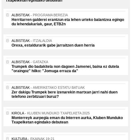
Txapelketan egindako debutean
ALBISTEAK
PROGRAMA BEREZIA
Herritarren galderei erantzun eta lehen urteko balantzea egingo
du lehendakariak, gaur, ETB2n
ALBISTEAK
ITZALALDIA
Orexa, estaldurarik gabe jarraitzen duen herria
ALBISTEAK
GATAZKA
Trumpek dio badakitela non dagoen Jamenei, baina ez dutela
"oraingoz" hilko: "Jomuga erraza da"
ALBISTEAK
AMERIKETAKO ESTATU BATUAK
Zer dakigu Trumpek bere izenarekin martxan jarri nahi duen
telefono zerbitzuari buruz?
KIROLA
KLUBEN MUNDUKO TXAPELKETA 2025
Monterreyk aurpegia eman du Interren aurka, Kluben Munduko
Txapelketan egindako debutean
KULTURA
EKAINAK 19-21