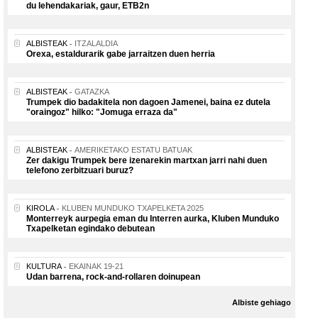
du lehendakariak, gaur, ETB2n
ALBISTEAK
ITZALALDIA
Orexa, estaldurarik gabe jarraitzen duen herria
ALBISTEAK
GATAZKA
Trumpek dio badakitela non dagoen Jamenei, baina ez dutela
"oraingoz" hilko: "Jomuga erraza da"
ALBISTEAK
AMERIKETAKO ESTATU BATUAK
Zer dakigu Trumpek bere izenarekin martxan jarri nahi duen
telefono zerbitzuari buruz?
KIROLA
KLUBEN MUNDUKO TXAPELKETA 2025
Monterreyk aurpegia eman du Interren aurka, Kluben Munduko
Txapelketan egindako debutean
KULTURA
EKAINAK 19-21
Udan barrena, rock-and-rollaren doinupean
Albiste gehiago