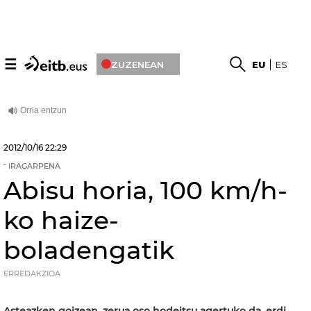
☰
ZUZENEAN
EU
ES
2012/10/16
22:29
IRAGARPENA
Abisu horia, 100 km/h-
ko haize-
boladengatik
ERREDAKZIOA