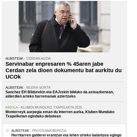
ALBISTEAK
CERDAN AUZIA
Servinabar enpresaren % 45aren jabe
Cerdan zela dioen dokumentu bat aurkitu du
UCOk
ALBISTEAK
BILERA-SORTA
Sanchez EH Bildurekin eta EAJrekin bilduko da asteazkenean,
alderdien arteko harremanak aztertzeko
KIROLA
KLUBEN MUNDUKO TXAPELKETA 2025
Monterreyk aurpegia eman du Interren aurka, Kluben Munduko
Txapelketan egindako debutean
ALBISTEAK
PROGRAMA BEREZIA
Herritarren galderei erantzun eta lehen urteko balantzea egingo