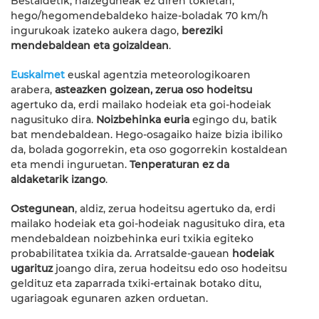
Bestaldetik, haizeguneak ez diren tokietan,
hego/hegomendebaldeko haize-boladak 70 km/h
ingurukoak izateko aukera dago,
bereziki
mendebaldean eta goizaldean
.
Euskalmet
euskal agentzia meteorologikoaren
arabera,
asteazken goizean, zerua oso hodeitsu
agertuko da, erdi mailako hodeiak eta goi-hodeiak
nagusituko dira.
Noizbehinka euria
egingo du, batik
bat mendebaldean. Hego-osagaiko haize bizia ibiliko
da, bolada gogorrekin, eta oso gogorrekin kostaldean
eta mendi inguruetan.
Tenperaturan ez da
aldaketarik izango
.
Ostegunean
, aldiz, zerua hodeitsu agertuko da, erdi
mailako hodeiak eta goi-hodeiak nagusituko dira, eta
mendebaldean noizbehinka euri txikia egiteko
probabilitatea txikia da. Arratsalde-gauean
hodeiak
ugarituz
joango dira, zerua hodeitsu edo oso hodeitsu
geldituz eta zaparrada txiki-ertainak botako ditu,
ugariagoak egunaren azken orduetan.