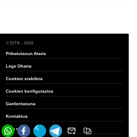
© EITB - 2026
Pribatutasun Ataria
Lege Oharra
Cookien erabilera
Cookien konfigurazioa
Gardentasuna
Kontaktua
Web mapa