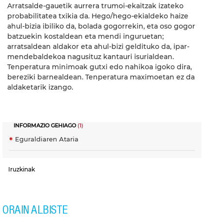
Arratsalde-gauetik aurrera trumoi-ekaitzak izateko
probabilitatea txikia da. Hego/hego-ekialdeko haize
ahul-bizia ibiliko da, bolada gogorrekin, eta oso gogor
batzuekin kostaldean eta mendi inguruetan;
arratsaldean aldakor eta ahul-bizi geldituko da, ipar-
mendebaldekoa nagusituz kantauri isurialdean.
Tenperatura minimoak gutxi edo nahikoa igoko dira,
bereziki barnealdean. Tenperatura maximoetan ez da
aldaketarik izango.
INFORMAZIO GEHIAGO
(1)
Eguraldiaren Ataria
Iruzkinak
ORAIN ALBISTE