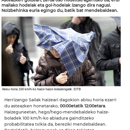
Asteazken goizean, zerua oso hodeitsu agertuko da, erdi
mailako hodeiak eta goi-hodeiak izango dira nagusi.
Noizbehinka euria egingo du, batik bat mendebaldean.
Abisu horia 100 km/h-ko haize haize-boladengatik. EITB
Herrizango Sailak haizeari dagokion abisu horia ezarri
du asteazken honetarako,
00:00etatik 12:00etara
.
Haizeguneetan, hego/hego-mendebaldeko haize-
boladek 100 km/h-ko abiadura gainditzeko
probabilitatea txikia da, bereziki mendebaldean.