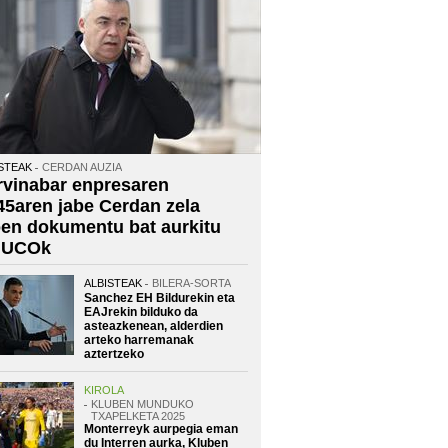
STEAK
CERDAN AUZIA
rvinabar enpresaren
45aren jabe Cerdan zela
oen dokumentu bat aurkitu
 UCOk
ALBISTEAK
BILERA-SORTA
Sanchez EH Bildurekin eta
EAJrekin bilduko da
asteazkenean, alderdien
arteko harremanak
aztertzeko
KIROLA
KLUBEN MUNDUKO
TXAPELKETA 2025
Monterreyk aurpegia eman
du Interren aurka, Kluben