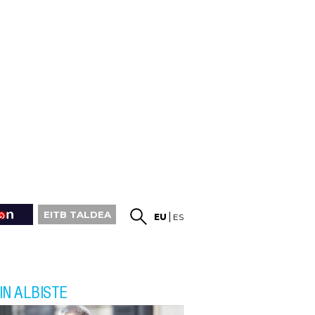
EITB TALDEA
EU
ES
IN ALBISTE