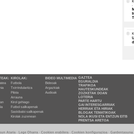
K
M
I
T
U
d
GAZTEA
TEAK:
KIROLAK:
BIDEO MULTIMEDIA
EGURALDIA
tatea
Futbola
Bideoak
TRAFIKOA
ia
Txirrindularitza
Argazkiak
HAUTESKUNDEAK
Pilota
Audioak
ZOZKETAK DOAN
LOTERIA
Arrauna
PARTE HARTU
ran
Kirol gehiago
GAI INTERESGARRIAK
ia
Futbol sailkapenak
HERRIAK ETA HIRIAK
Saskibaloi sailkapenak
BLOGAK TEMATIKOAK
Kirolak zuzenean
NOLA IKUSI ETA ENTZUN EITB
PRENTSA ARETOA
sun Ataria
-
Lege Oharra
-
Cookien erabilera
-
Cookien konfigurazioa
-
Gardentasuna