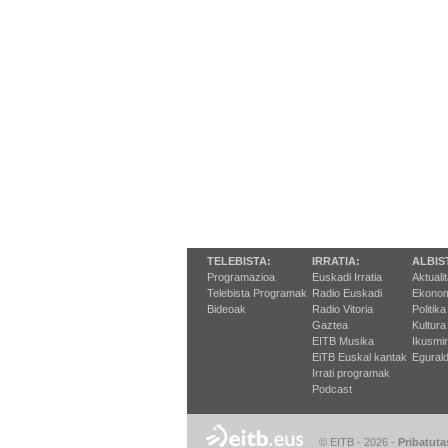
TELEBISTA:
IRRATIA:
ALBIS
Programazioa
Euskadi Irratia
Aktuali
Telebista Programak
Radio Euskadi
Ekonom
Bideoak
Radio Vitoria
Politika
Gaztea
Kultura
EITB Musika
Ikusmi
EiTB Euskal kantak
Egurald
Irrati programak
Podcast
© EITB - 2026
-
Pribatuta