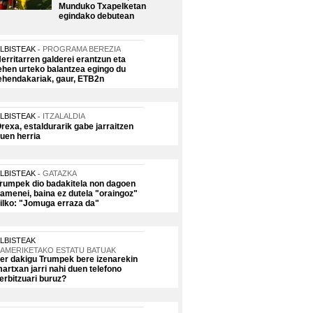
Munduko Txapelketan
egindako debutean
LBISTEAK
PROGRAMA BEREZIA
erritarren galderei erantzun eta
ehen urteko balantzea egingo du
ehendakariak, gaur, ETB2n
LBISTEAK
ITZALALDIA
rexa, estaldurarik gabe jarraitzen
uen herria
LBISTEAK
GATAZKA
rumpek dio badakitela non dagoen
amenei, baina ez dutela "oraingoz"
ilko: "Jomuga erraza da"
LBISTEAK
AMERIKETAKO ESTATU BATUAK
er dakigu Trumpek bere izenarekin
artxan jarri nahi duen telefono
erbitzuari buruz?