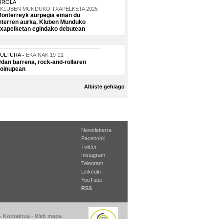
IROLA
KLUBEN MUNDUKO TXAPELKETA 2025
onterreyk aurpegia eman du
nterren aurka, Kluben Munduko
xapelketan egindako debutean
KULTURA
EKAINAK 19-21
dan barrena, rock-and-rollaren
oinupean
Albiste gehiago
Newsletterra
Facebook
Twitter
Instagram
Telegram
Linkedin
YouTube
RSS
-
Kontaktua
-
Web mapa