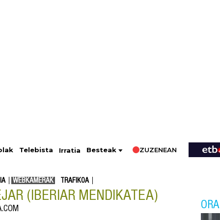
ZUZENEAN
Telebista
Besteak
olak
Irratia
IA
WEBKAMERAK
TRAFIKOA
EJAR (IBERIAR MENDIKATEA)
ORA
A.COM