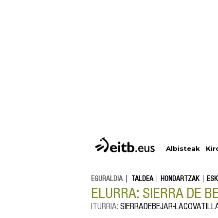
Albisteak
Kir
EGURALDIA
TALDEA
HONDARTZAK
ESK
ELURRA: SIERRA DE B
ITURRIA:
SIERRADEBEJAR-LACOVATILL