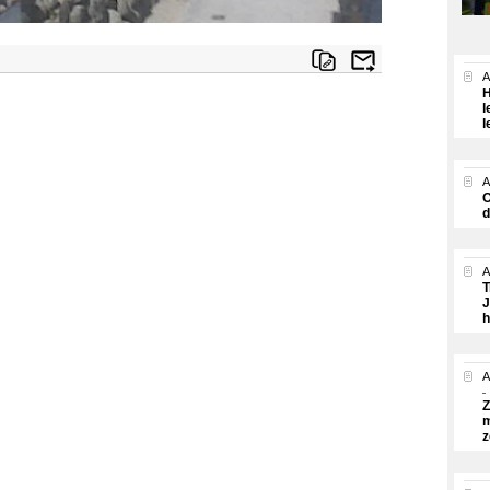
A
H
l
l
A
O
d
A
T
J
h
A
Z
m
z