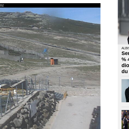
ALBI
Se
% 
di
du