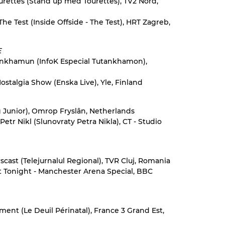
urettes (Stand up med Tourettes), TV2 Nord,
The Test (Inside Offside - The Test), HRT Zagreb,
E
utankhamun (InfoK Especial Tutankhamon),
stalgia Show (Enska Live), Yle, Finland
ng Junior), Omrop Fryslân, Netherlands
Petr Nikl (Slunovraty Petra Nikla), CT - Studio
scast (Telejurnalul Regional), TVR Cluj, Romania
 Tonight - Manchester Arena Special, BBC
ment (Le Deuil Périnatal), France 3 Grand Est,