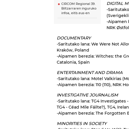
DIGITAL 
CIRCOM Regional 39.
Biltzarraren inguruko
-Saritutak
infoa, eitb.eus-en
(Sverigekl
-Aipamen b
NRK Østfo
DOCUMENTARY
-Saritutako lana: We Were Not All
Kraków, Poland
-Aipamen berezia: Witches: the Gre
Catalonia, Spain
ENTERTAINMENT AND DRAMA
-Saritutako lana: Motel Valkirias (Mo
-Aipamen berezia: 110 (110), NRK H
INVESTIGATIVE JOURNALISM
-Saritutako lana: TG4 Investigate
TG4 - Céad Míle Fáilte?), TG4, Irela
-Aipamen berezia: The Forgotten 
MINORITIES IN SOCIETY