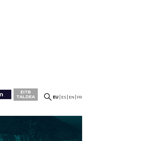
EITB
TALDEA
EU
ES
EN
FR