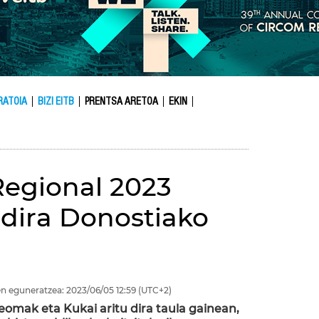
RATOIA
BIZI EITB
PRENTSA ARETOA
EKIN
Regional 2023
 dira Donostiako
n eguneratzea:
2023/06/05
12:59
(UTC+2)
omak eta Kukai aritu dira taula gainean,