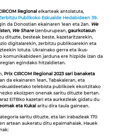
CIRCOM Regional
elkarteak antolatuta,
erbitzu Publikoko Eskualde Hedabideen 39.
in da Donostian ekainaren 1ean eta 2an.
We
isten, We Share
izenburupean,
gaurkotasun
tu dituzte, besteak beste, kazetaritzarekin,
zio digitalarekin, zerbitzu publikoarekin eta
zteekin lotuta. Ukrainako gerra eta ikus-
o komunikabideen jarduna ere hizpide izan da
uregian egindako hitzaldietan.
n,
Prix CIRCOM Regional 2023 sari banaketa
an da ekainaren 1ean, Tabakaleran, eta
skualdeetako telebista publikoek ekoitzitako
nezko ekoizpen onenak saritu dituzte bertan.
raz EITBko kazetari eta aurkezleak gidatu du
eomak eta Kukai
aritu dira taula gainean.
kategoria saritu dituzte, eta lan irabazleak 170
en artean aukeratu ditu epaimahaiak. Hauek
nak: