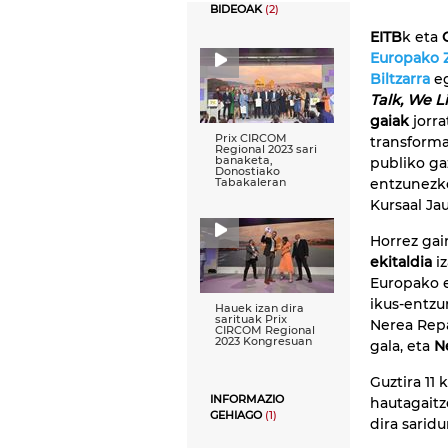
BIDEOAK
(2)
EITB
k eta
Europako Z
Biltzarra
eg
Talk, We L
gaiak
jorra
Prix CIRCOM
transforma
Regional 2023 sari
banaketa,
publiko ga
Donostiako
entzunezk
Tabakaleran
Kursaal Ja
Horrez gai
ekitaldia
iz
Europako e
ikus-entzu
Hauek izan dira
sarituak Prix
Nerea Repa
CIRCOM Regional
2023 Kongresuan
gala, eta
N
Guztira 11 
INFORMAZIO
hautagaitz
GEHIAGO
(1)
dira saridu