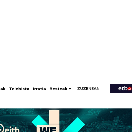
ZUZENEAN
Telebista
Besteak
lak
Irratia