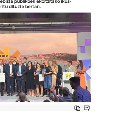
bista publikoek ekoitzitako ikus-
itu dituzte bertan.