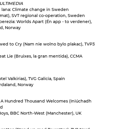
MULTIMEDIA
o lana: Climate change in Sweden
imat), SVT regional co-operation, Sweden
erezia: Worlds Apart (Én app - to verdener),
ld, Norway
owed to Cry (Nam nie wolno bylo plakac), TVP3
at Lie (Bruixes, la gran mentida), CCMA
tel Valkirias), TVG Galicia, Spain
ordaland, Norway
s - A Hundred Thousand Welcomes (Iniúchadh
nd
Boys, BBC North-West (Manchester), UK