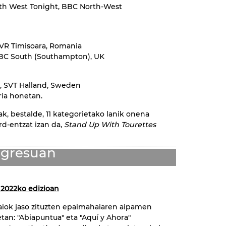
th West Tonight, BBC North-West
 TVR Timisoara, Romania
BBC South (Southampton), UK
k, SVT Halland, Sweden
ria honetan.
k, bestalde, 11 kategorietako lanik onena
rd-entzat izan da,
Stand Up With Tourettes
arituak Prix CIRCOM
ngresuan
n 2022ko edizioan
aiok jaso zituzten epaimahaiaren aipamen
tan: "Abiapuntua" eta "Aquí y Ahora"