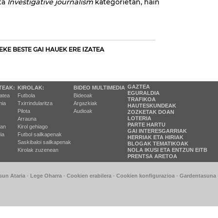
ta
Investigative journalism
kategorietan, hain
EKE BESTE GAI HAUEK ERE IZATEA
GAZTEA
TEAK:
KIROLAK:
BIDEO MULTIMEDIA
EGURALDIA
tatea
Futbola
Bideoak
TRAFIKOA
ia
Txirrindularitza
Argazkiak
HAUTESKUNDEAK
Pilota
Audioak
ZOZKETAK DOAN
LOTERIA
Arrauna
PARTE HARTU
ran
Kirol gehiago
GAI INTERESGARRIAK
ia
Futbol sailkapenak
HERRIAK ETA HIRIAK
Saskibaloi sailkapenak
BLOGAK TEMATIKOAK
Kirolak zuzenean
NOLA IKUSI ETA ENTZUN EITB
PRENTSA ARETOA
sun Ataria
-
Lege Oharra
-
Cookien erabilera
-
Cookien konfigurazioa
-
Gardentasuna