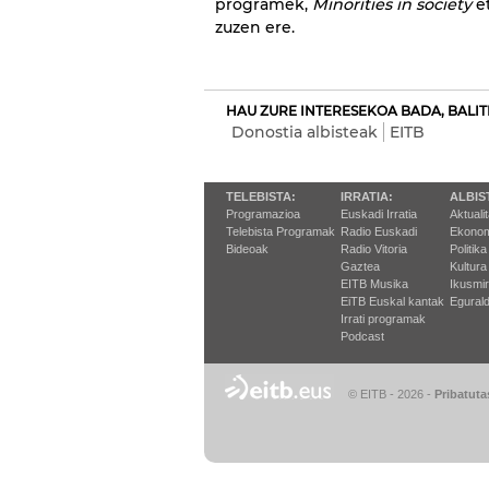
programek,
Minorities in society
e
zuzen ere.
HAU ZURE INTERESEKOA BADA, BALIT
Donostia albisteak
EITB
TELEBISTA:
IRRATIA:
ALBIS
Programazioa
Euskadi Irratia
Aktuali
Telebista Programak
Radio Euskadi
Ekonom
Bideoak
Radio Vitoria
Politika
Gaztea
Kultura
EITB Musika
Ikusmi
EiTB Euskal kantak
Egurald
Irrati programak
Podcast
© EITB - 2026
-
Pribatuta