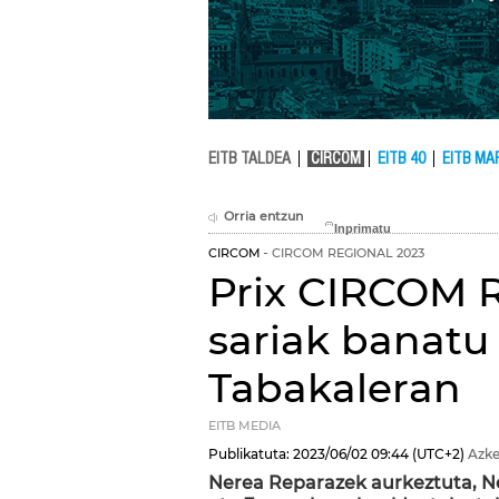
EITB TALDEA
CIRCOM
EITB 40
EITB MA
Orria entzun
CIRCOM
CIRCOM REGIONAL 2023
Prix CIRCOM 
sariak banatu
Tabakaleran
EITB MEDIA
Publikatuta:
2023/06/02
09:44
(UTC+2)
Azke
Nerea Reparazek aurkeztuta, Ne