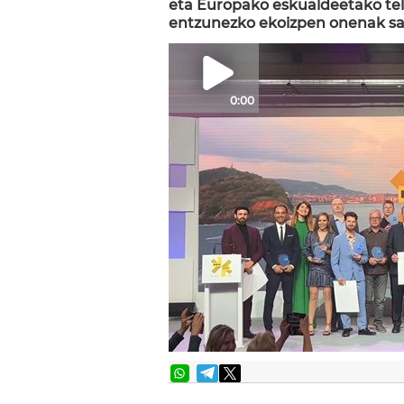
eta Europako eskualdeetako tele
entzunezko ekoizpen onenak sar
0:00