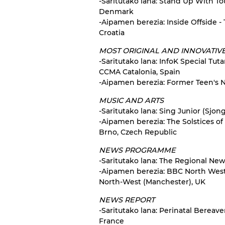
-Saritutako lana: Stand Up With To
Denmark
-Aipamen berezia: Inside Offside - 
Croatia
MOST ORIGINAL AND INNOVATIV
-Saritutako lana: InfoK Special T
CCMA Catalonia, Spain
-Aipamen berezia: Former Teen's No
MUSIC AND ARTS
-Saritutako lana: Sing Junior (Sjo
-Aipamen berezia: The Solstices of 
Brno, Czech Republic
NEWS PROGRAMME
-Saritutako lana: The Regional New
-Aipamen berezia: BBC North West
North-West (Manchester), UK
NEWS REPORT
-Saritutako lana: Perinatal Bereave
France