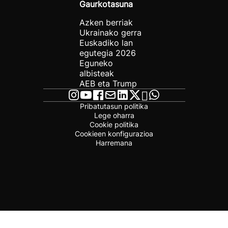
Gaurkotasuna
Azken berriak
Ukrainako gerra
Euskadiko lan
egutegia 2026
Eguneko
albisteak
AEB eta Trump
Pribatutasun politika
Lege oharra
Cookie politika
Cookieen konfigurazioa
Harremana