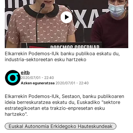
Elkarrekin Podemos-IUk banku publikoa eskatu du,
industria-sektoreetan esku hartzeko
eitb
2020/07/01 - 22:40
Azken eguneratzea
2020/07/01 - 22:40
Elkarrekin Podemos-IUk, Sestaon, banku publikoaren
ideia berreskuratzea eskatu du, Euskadiko "sektore
estrategikoetan eta trakzio-enpresetan esku
hartzeko".
Euskal Autonomia Erkidegoko Hauteskundeak