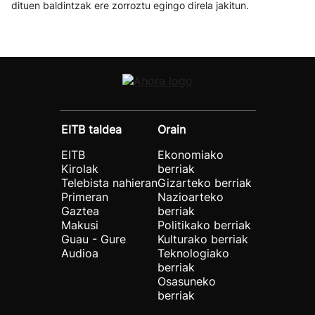
dituen baldintzak ere zorroztu egingo direla jakitun.
EITB taldea
Orain
EITB
Ekonomiako
Kirolak
berriak
Telebista nahieran
Gizarteko berriak
Primeran
Nazioarteko
Gaztea
berriak
Makusi
Politikako berriak
Guau - Gure
Kulturako berriak
Audioa
Teknologiako
berriak
Osasuneko
berriak