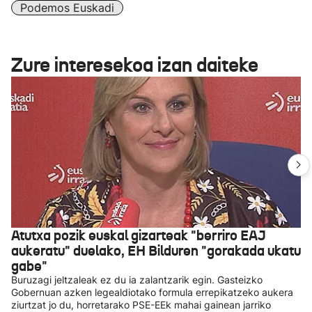
Podemos Euskadi
Zure interesekoa izan daiteke
Atutxa pozik euskal gizarteak "berriro EAJ
aukeratu" duelako, EH Bilduren "gorakada ukatu
gabe"
Buruzagi jeltzaleak ez du ia zalantzarik egin. Gasteizko
Gobernuan azken legealdiotako formula errepikatzeko aukera
ziurtzat jo du, horretarako PSE-EEk mahai gainean jarriko