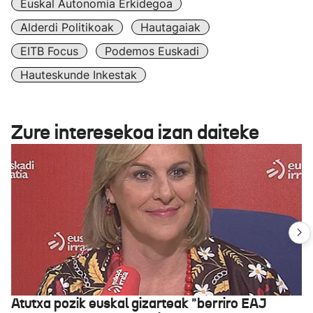
Euskal Autonomia Erkidegoa
Alderdi Politikoak
Hautagaiak
EITB Focus
Podemos Euskadi
Hauteskunde Inkestak
Zure interesekoa izan daiteke
Atutxa pozik euskal gizarteak "berriro EAJ