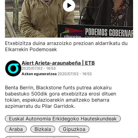
Etxebizitza duina arrazoizko prezioan aldarrikatu du
Elkarrekin Podemosek
Aiert Arieta-araunabeña | ETB
2020/07/02 - 16:53
Azken eguneratzea
2020/07/02 - 16:53
Benta Berrin, Blackstone funts putrea alokairu
babestuko 500dik gora etxebizitza erosi dituen
tokian, espekulazioarekin amaitzeko beharra
azpimarratu du Pilar Garridok.
Euskal Autonomia Erkidegoko Hauteskundeak
Araba
Bizkaia
Gipuzkoa