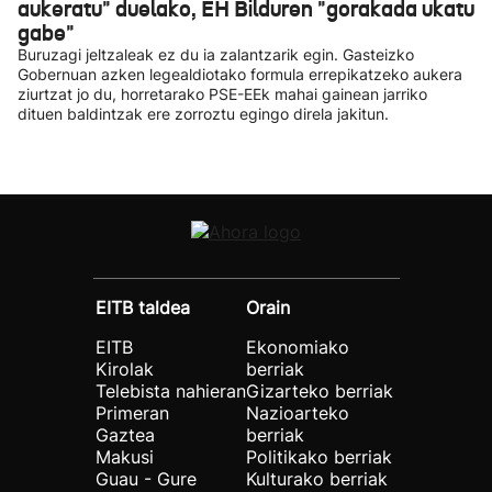
aukeratu" duelako, EH Bilduren "gorakada ukatu
gabe"
Buruzagi jeltzaleak ez du ia zalantzarik egin. Gasteizko
Gobernuan azken legealdiotako formula errepikatzeko aukera
ziurtzat jo du, horretarako PSE-EEk mahai gainean jarriko
dituen baldintzak ere zorroztu egingo direla jakitun.
EITB taldea
Orain
EITB
Ekonomiako
Kirolak
berriak
Telebista nahieran
Gizarteko berriak
Primeran
Nazioarteko
Gaztea
berriak
Makusi
Politikako berriak
Guau - Gure
Kulturako berriak