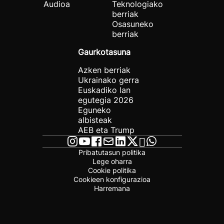
Audioa
Teknologiako
berriak
Osasuneko
berriak
Gaurkotasuna
Azken berriak
Ukrainako gerra
Euskadiko lan
egutegia 2026
Eguneko
albisteak
AEB eta Trump
Pribatutasun politika
Lege oharra
Cookie politika
Cookieen konfigurazioa
Harremana