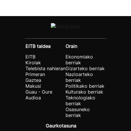
EITB taldea
Orain
EITB
Ekonomiako
Kirolak
berriak
Telebista nahieran
Gizarteko berriak
Primeran
Nazioarteko
Gaztea
berriak
Makusi
Politikako berriak
Guau - Gure
Kulturako berriak
Audioa
Teknologiako
berriak
Osasuneko
berriak
Gaurkotasuna