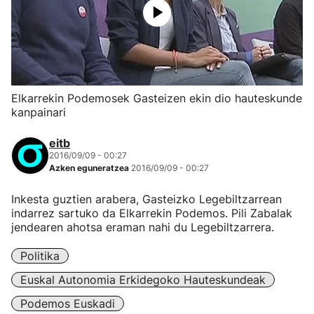
Elkarrekin Podemosek Gasteizen ekin dio hauteskunde
kanpainari
eitb
2016/09/09 - 00:27
Azken eguneratzea
2016/09/09 - 00:27
Inkesta guztien arabera, Gasteizko Legebiltzarrean
indarrez sartuko da Elkarrekin Podemos. Pili Zabalak
jendearen ahotsa eraman nahi du Legebiltzarrera.
Politika
Euskal Autonomia Erkidegoko Hauteskundeak
Podemos Euskadi