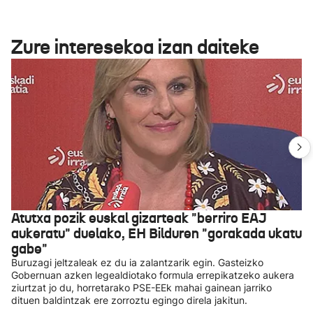
Zure interesekoa izan daiteke
Atutxa pozik euskal gizarteak "berriro EAJ
aukeratu" duelako, EH Bilduren "gorakada ukatu
gabe"
Buruzagi jeltzaleak ez du ia zalantzarik egin. Gasteizko
Gobernuan azken legealdiotako formula errepikatzeko aukera
ziurtzat jo du, horretarako PSE-EEk mahai gainean jarriko
dituen baldintzak ere zorroztu egingo direla jakitun.