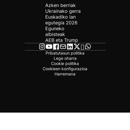
Azken berriak
Ukrainako gerra
Euskadiko lan
egutegia 2026
Eguneko
albisteak
AEB eta Trump
Pribatutasun politika
Lege oharra
Cookie politika
Cookieen konfigurazioa
Harremana