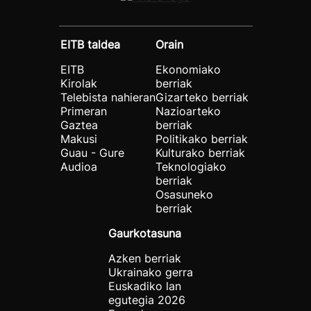
EITB taldea
Orain
EITB
Ekonomiako
Kirolak
berriak
Telebista nahieran
Gizarteko berriak
Primeran
Nazioarteko
Gaztea
berriak
Makusi
Politikako berriak
Guau - Gure
Kulturako berriak
Audioa
Teknologiako
berriak
Osasuneko
berriak
Gaurkotasuna
Azken berriak
Ukrainako gerra
Euskadiko lan
egutegia 2026