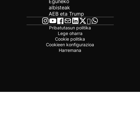
Eguneko
albisteak
AEB eta Trump
Pribatutasun politika
Lege oharra
Cookie politika
Cookieen konfigurazioa
Harremana