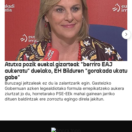
Atutxa pozik euskal gizarteak "berriro EAJ
aukeratu" duelako, EH Bilduren "gorakada ukatu
gabe"
Buruzagi jeltzaleak ez du ia zalantzarik egin. Gasteizko
Gobernuan azken legealdiotako formula errepikatzeko aukera
ziurtzat jo du, horretarako PSE-EEk mahai gainean jarriko
dituen baldintzak ere zorroztu egingo direla jakitun.