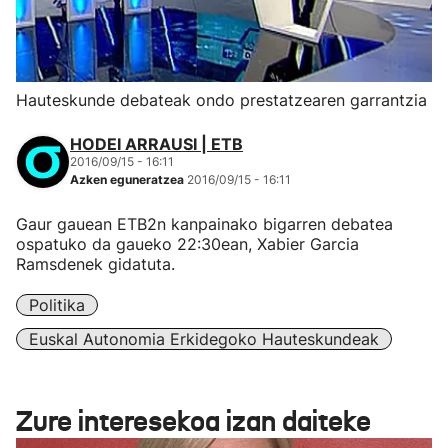
Hauteskunde debateak ondo prestatzearen garrantzia
HODEI ARRAUSI | ETB
2016/09/15 - 16:11
Azken eguneratzea
2016/09/15 - 16:11
Gaur gauean ETB2n kanpainako bigarren debatea
ospatuko da gaueko 22:30ean, Xabier Garcia
Ramsdenek gidatuta.
Politika
Euskal Autonomia Erkidegoko Hauteskundeak
Zure interesekoa izan daiteke