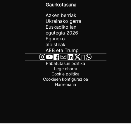
Gaurkotasuna
Azken berriak
Ukrainako gerra
Euskadiko lan
egutegia 2026
Eguneko
albisteak
AEB eta Trump
Pribatutasun politika
Lege oharra
Cookie politika
Cookieen konfigurazioa
Harremana