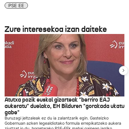
PSE EE
Zure interesekoa izan daiteke
Atutxa pozik euskal gizarteak "berriro EAJ
aukeratu" duelako, EH Bilduren "gorakada ukatu
gabe"
Buruzagi jeltzaleak ez du ia zalantzarik egin. Gasteizko
Gobernuan azken legealdiotako formula errepikatzeko aukera
ziurtzat jo du, horretarako PSE-EEk mahai gainean jarriko