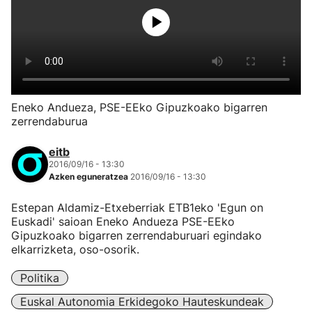
Eneko Andueza, PSE-EEko Gipuzkoako bigarren
zerrendaburua
eitb
2016/09/16 - 13:30
Azken eguneratzea
2016/09/16 - 13:30
Estepan Aldamiz-Etxeberriak ETB1eko 'Egun on
Euskadi' saioan Eneko Andueza PSE-EEko
Gipuzkoako bigarren zerrendaburuari egindako
elkarrizketa, oso-osorik.
Politika
Euskal Autonomia Erkidegoko Hauteskundeak