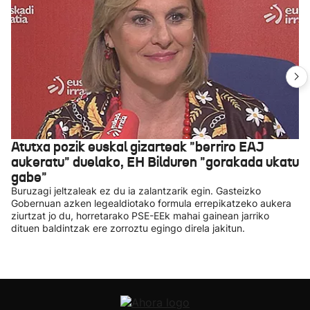
Atutxa pozik euskal gizarteak "berriro EAJ
aukeratu" duelako, EH Bilduren "gorakada ukatu
gabe"
Buruzagi jeltzaleak ez du ia zalantzarik egin. Gasteizko
Gobernuan azken legealdiotako formula errepikatzeko aukera
ziurtzat jo du, horretarako PSE-EEk mahai gainean jarriko
dituen baldintzak ere zorroztu egingo direla jakitun.