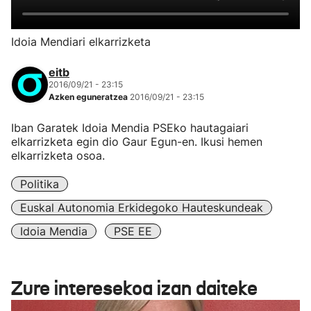
Idoia Mendiari elkarrizketa
eitb
2016/09/21 - 23:15
Azken eguneratzea
2016/09/21 - 23:15
Iban Garatek Idoia Mendia PSEko hautagaiari
elkarrizketa egin dio Gaur Egun-en. Ikusi hemen
elkarrizketa osoa.
Politika
Euskal Autonomia Erkidegoko Hauteskundeak
Idoia Mendia
PSE EE
Zure interesekoa izan daiteke