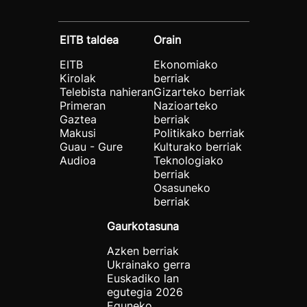
EITB taldea
Orain
EITB
Ekonomiako
Kirolak
berriak
Telebista nahieran
Gizarteko berriak
Primeran
Nazioarteko
Gaztea
berriak
Makusi
Politikako berriak
Guau - Gure
Kulturako berriak
Audioa
Teknologiako
berriak
Osasuneko
berriak
Gaurkotasuna
Azken berriak
Ukrainako gerra
Euskadiko lan
egutegia 2026
Eguneko