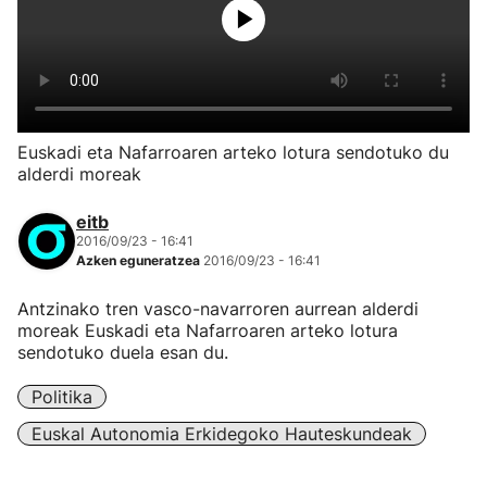
Euskadi eta Nafarroaren arteko lotura sendotuko du
alderdi moreak
eitb
2016/09/23 - 16:41
Azken eguneratzea
2016/09/23 - 16:41
Antzinako tren vasco-navarroren aurrean alderdi
moreak Euskadi eta Nafarroaren arteko lotura
sendotuko duela esan du.
Politika
Euskal Autonomia Erkidegoko Hauteskundeak