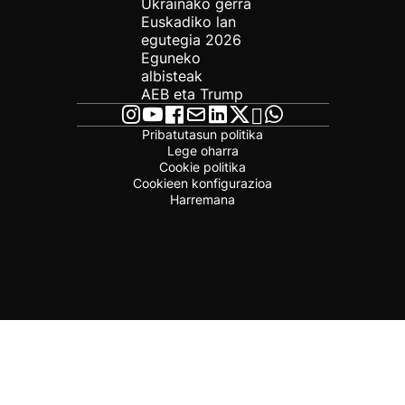
Ukrainako gerra
Euskadiko lan
egutegia 2026
Eguneko
albisteak
AEB eta Trump
Pribatutasun politika
Lege oharra
Cookie politika
Cookieen konfigurazioa
Harremana