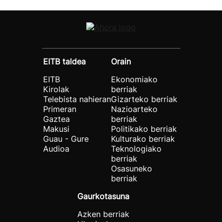
EITB taldea
Orain
EITB
Ekonomiako
Kirolak
berriak
Telebista nahieran
Gizarteko berriak
Primeran
Nazioarteko
Gaztea
berriak
Makusi
Politikako berriak
Guau - Gure
Kulturako berriak
Audioa
Teknologiako
berriak
Osasuneko
berriak
Gaurkotasuna
Azken berriak