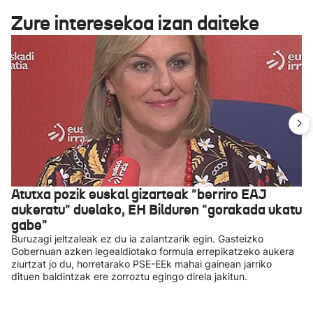
Zure interesekoa izan daiteke
Atutxa pozik euskal gizarteak "berriro EAJ
aukeratu" duelako, EH Bilduren "gorakada ukatu
gabe"
Buruzagi jeltzaleak ez du ia zalantzarik egin. Gasteizko
Gobernuan azken legealdiotako formula errepikatzeko aukera
ziurtzat jo du, horretarako PSE-EEk mahai gainean jarriko
dituen baldintzak ere zorroztu egingo direla jakitun.