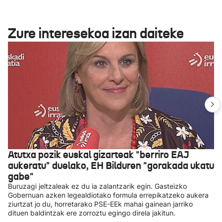
Zure interesekoa izan daiteke
Atutxa pozik euskal gizarteak "berriro EAJ
aukeratu" duelako, EH Bilduren "gorakada ukatu
gabe"
Buruzagi jeltzaleak ez du ia zalantzarik egin. Gasteizko
Gobernuan azken legealdiotako formula errepikatzeko aukera
ziurtzat jo du, horretarako PSE-EEk mahai gainean jarriko
dituen baldintzak ere zorroztu egingo direla jakitun.