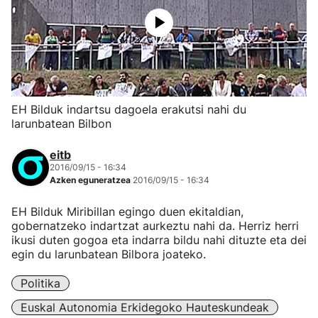
EH Bilduk indartsu dagoela erakutsi nahi du
larunbatean Bilbon
eitb
2016/09/15 - 16:34
Azken eguneratzea
2016/09/15 - 16:34
EH Bilduk Miribillan egingo duen ekitaldian,
gobernatzeko indartzat aurkeztu nahi da. Herriz herri
ikusi duten gogoa eta indarra bildu nahi dituzte eta dei
egin du larunbatean Bilbora joateko.
Politika
Euskal Autonomia Erkidegoko Hauteskundeak