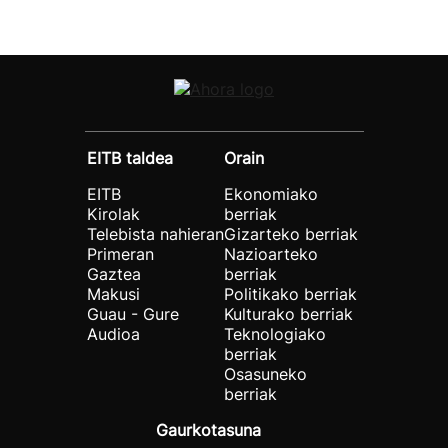
EITB taldea
Orain
EITB
Ekonomiako
Kirolak
berriak
Telebista nahieran
Gizarteko berriak
Primeran
Nazioarteko
Gaztea
berriak
Makusi
Politikako berriak
Guau - Gure
Kulturako berriak
Audioa
Teknologiako
berriak
Osasuneko
berriak
Gaurkotasuna