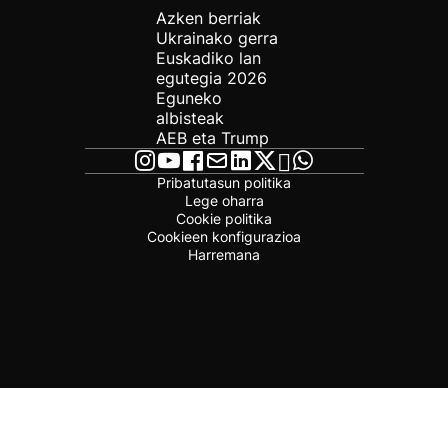
Azken berriak
Ukrainako gerra
Euskadiko lan
egutegia 2026
Eguneko
albisteak
AEB eta Trump
Pribatutasun politika
Lege oharra
Cookie politika
Cookieen konfigurazioa
Harremana