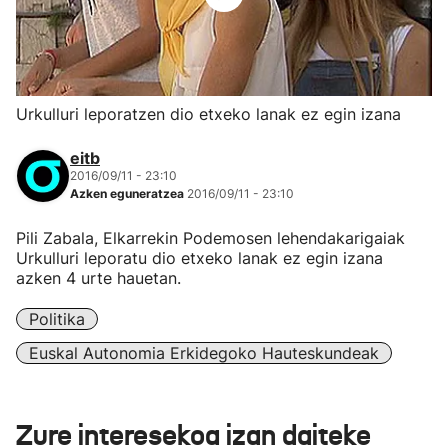
Urkulluri leporatzen dio etxeko lanak ez egin izana
eitb
2016/09/11 - 23:10
Azken eguneratzea
2016/09/11 - 23:10
Pili Zabala, Elkarrekin Podemosen lehendakarigaiak
Urkulluri leporatu dio etxeko lanak ez egin izana
azken 4 urte hauetan.
Politika
Euskal Autonomia Erkidegoko Hauteskundeak
Zure interesekoa izan daiteke