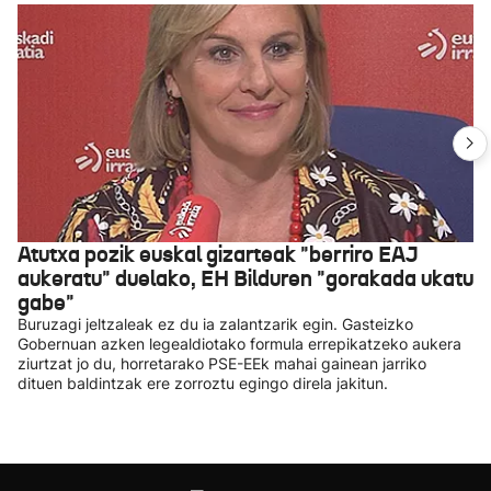
Atutxa pozik euskal gizarteak "berriro EAJ
aukeratu" duelako, EH Bilduren "gorakada ukatu
gabe"
Buruzagi jeltzaleak ez du ia zalantzarik egin. Gasteizko
Gobernuan azken legealdiotako formula errepikatzeko aukera
ziurtzat jo du, horretarako PSE-EEk mahai gainean jarriko
dituen baldintzak ere zorroztu egingo direla jakitun.