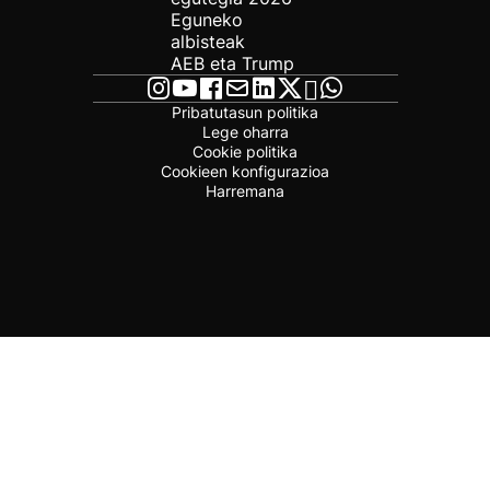
Eguneko
albisteak
AEB eta Trump
Pribatutasun politika
Lege oharra
Cookie politika
Cookieen konfigurazioa
Harremana