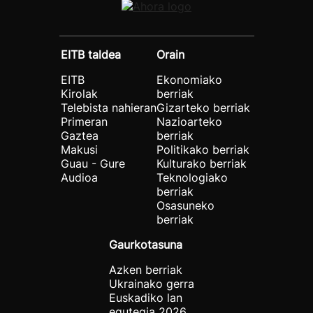
EITB taldea
Orain
EITB
Ekonomiako
Kirolak
berriak
Telebista nahieran
Gizarteko berriak
Primeran
Nazioarteko
Gaztea
berriak
Makusi
Politikako berriak
Guau - Gure
Kulturako berriak
Audioa
Teknologiako
berriak
Osasuneko
berriak
Gaurkotasuna
Azken berriak
Ukrainako gerra
Euskadiko lan
egutegia 2026