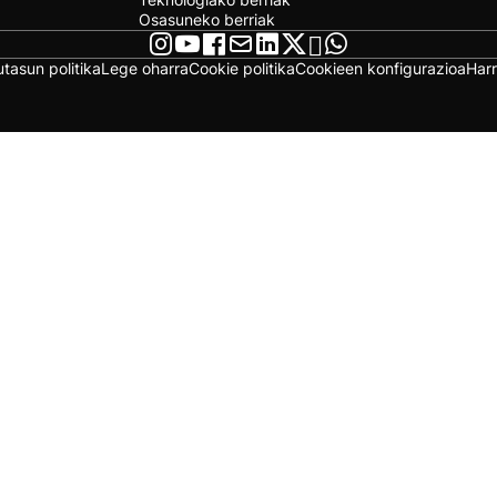
Osasuneko berriak
utasun politika
Lege oharra
Cookie politika
Cookieen konfigurazioa
Har