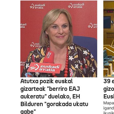
Atutxa pozik euskal
39 
gizarteak "berriro EAJ
giz
aukeratu" duelako, EH
Eus
Bilduren "gorakada ukatu
Mapa 
igand
gabe"
ikusi