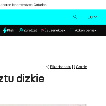
kanoren lehorreratzea Getarian
EU
dia
Klisk
Zuretzat
Zuzenekoak
Azken berriak
Klisk
Zuzenekoak
Zuretzat
Elkarbanatu
Gorde
tu dizkie
Azken berriak