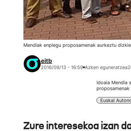
Mendiak enplegu proposamenak aurkeztu dizkie 
eitb
2016/09/13 - 16:59
Azken eguneratzea
2
Idoaia Mendia s
proposamenak au
Euskal Auton
Zure interesekoa izan d