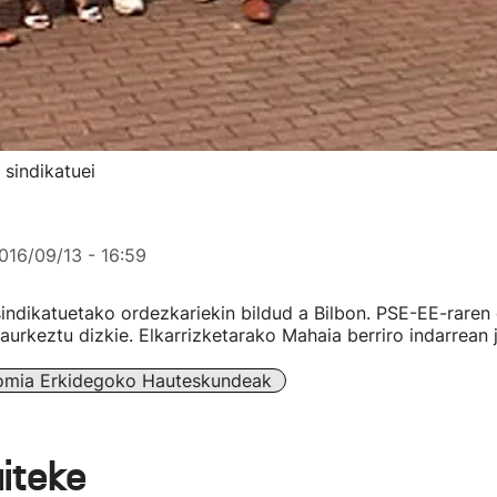
sindikatuei
016/09/13 - 16:59
indikatuetako ordezkariekin bildud a Bilbon. PSE-EE-raren
rkeztu dizkie. Elkarrizketarako Mahaia berriro indarrean j
omia Erkidegoko Hauteskundeak
aiteke