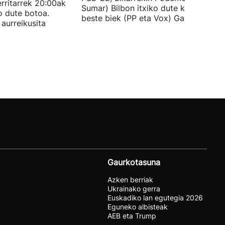
rritarrek 20:00ak
Sumar) Bilbon itxiko dute kanpaina, e
o dute botoa.
beste biek (PP eta Vox) Gasteizen.
aurreikusita
Gaurkotasuna
Azken berriak
Ukrainako gerra
Euskadiko lan egutegia 2026
Eguneko albisteak
AEB eta Trump