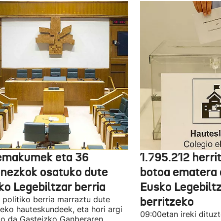
emakumek eta 36
1.795.212 herri
onezkok osatuko dute
botoa ematera 
ko Legebiltzar berria
Eusko Legebilt
politiko berria marraztu dute
berritzeko
eko hauteskundeek, eta hori argi
09:00etan ireki dituz
ko da Gasteizko Ganberaren