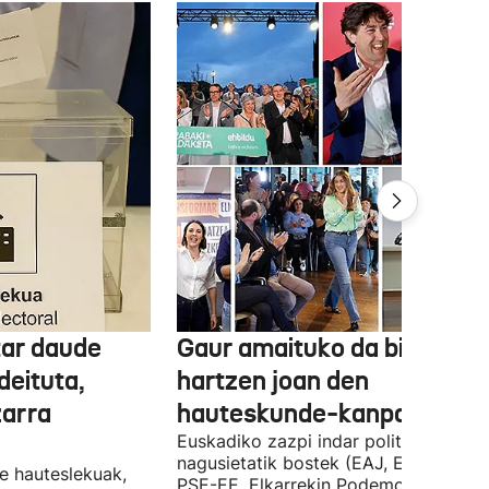
tar daude
Gaur amaituko da bizitasu
deituta,
hartzen joan den
zarra
hauteskunde-kanpaina
Euskadiko zazpi indar politiko
nagusietatik bostek (EAJ, EH Bildu,
te hauteslekuak,
PSE-EE, Elkarrekin Podemos eta