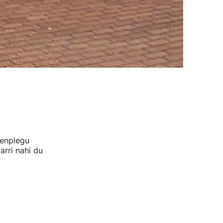
 enplegu
arri nahi du