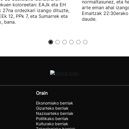
normaltasunez, eta he
ekuen koloreetan: EAJk eta EH
arte eman ahal izang
k 27na ordezkari izango dituzte,
Emaitzak 22:30erako 
Ek 12, PPk 7, eta Sumarrek eta
daude.
, bana.
Orain
Ekonomiako berriak
Gizarteko berriak
Nazioarteko berriak
Politikako berriak
Kulturako berriak
Teknologiako berriak