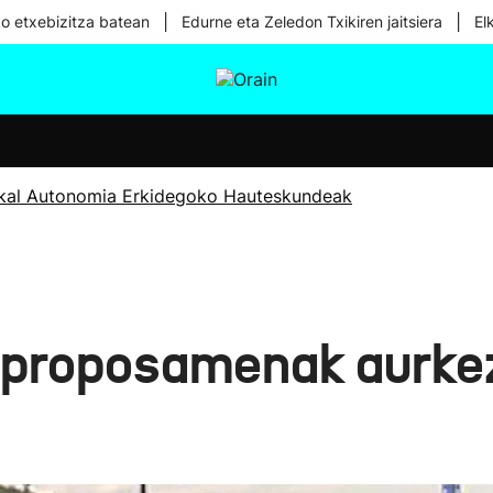
|
|
ko etxebizitza batean
Edurne eta Zeledon Txikiren jaitsiera
El
tura
Ikusmiran
Egural
Osasuna
Teknologia
kal Autonomia Erkidegoko Hauteskundeak
proposamenak aurkez