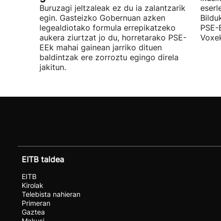
Buruzagi jeltzaleak ez du ia zalantzarik
eserl
egin. Gasteizko Gobernuan azken
Bildu
legealdiotako formula errepikatzeko
PSE-E
aukera ziurtzat jo du, horretarako PSE-
Voxek
EEk mahai gainean jarriko dituen
baldintzak ere zorroztu egingo direla
jakitun.
EITB taldea
EITB
Kirolak
Telebista nahieran
Primeran
Gaztea
Makusi