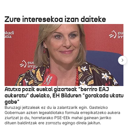
Zure interesekoa izan daiteke
Atutxa pozik euskal gizarteak "berriro EAJ
aukeratu" duelako, EH Bilduren "gorakada ukatu
gabe"
Buruzagi jeltzaleak ez du ia zalantzarik egin. Gasteizko
Gobernuan azken legealdiotako formula errepikatzeko aukera
ziurtzat jo du, horretarako PSE-EEk mahai gainean jarriko
dituen baldintzak ere zorroztu egingo direla jakitun.