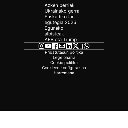
Azken berriak
Ukrainako gerra
Euskadiko lan
egutegia 2026
Eguneko
albisteak
AEB eta Trump
Pribatutasun politika
Lege oharra
Cookie politika
Cookieen konfigurazioa
Harremana