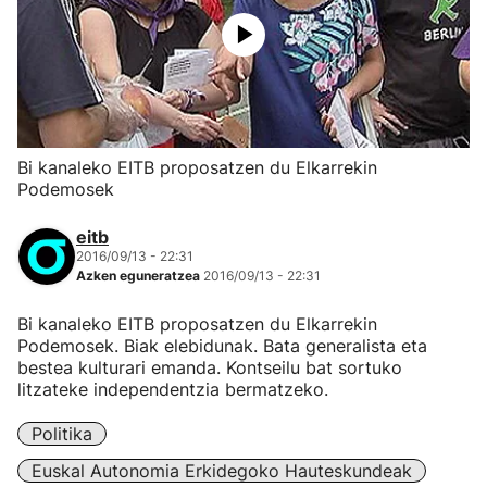
Bi kanaleko EITB proposatzen du Elkarrekin
Podemosek
eitb
2016/09/13 - 22:31
Azken eguneratzea
2016/09/13 - 22:31
Bi kanaleko EITB proposatzen du Elkarrekin
Podemosek. Biak elebidunak. Bata generalista eta
bestea kulturari emanda. Kontseilu bat sortuko
litzateke independentzia bermatzeko.
Politika
Euskal Autonomia Erkidegoko Hauteskundeak