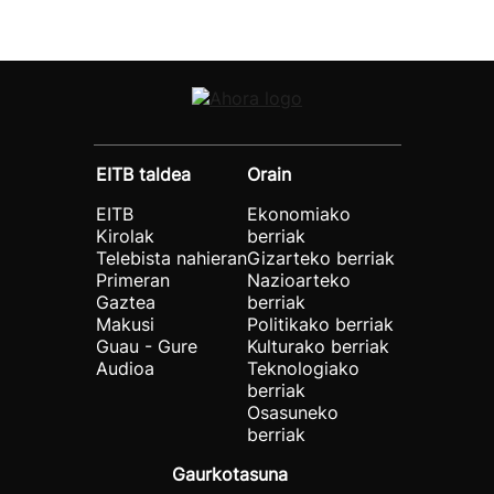
EITB taldea
Orain
EITB
Ekonomiako
Kirolak
berriak
Telebista nahieran
Gizarteko berriak
Primeran
Nazioarteko
Gaztea
berriak
Makusi
Politikako berriak
Guau - Gure
Kulturako berriak
Audioa
Teknologiako
berriak
Osasuneko
berriak
Gaurkotasuna